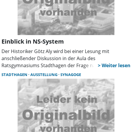
Einblick in NS-System
Der Historiker Götz Aly wird bei einer Lesung mit
anschließender Diskussion in der Aula des
Ratsgymnasiums Stadthagen der Frage nachgehen, wie
NS-Herrschaft, Vernichtungskrieg und Holocaust möglich
STADTHAGEN
AUSSTELLUNG
SYNAGOGE
werden konnten. Aly stellt am Donnerstag, dem 15.
Januar, ab 19.30 sein neuestes Buch „Wie konnte das
geschehen? Deutschland 1933 bis 1945“ in der Kreisstadt
vor.