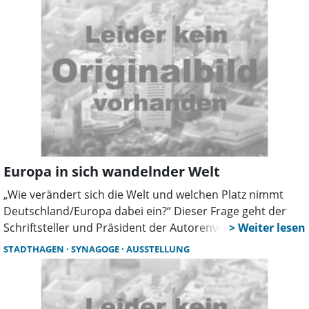
Europa in sich wandelnder Welt
„Wie verändert sich die Welt und welchen Platz nimmt
Deutschland/Europa dabei ein?“ Dieser Frage geht der
Schriftsteller und Präsident der Autorenvereinigung PEN
Deutschland Dr. Matthias Politycki bei einer
STADTHAGEN
SYNAGOGE
AUSSTELLUNG
Veranstaltung am Donnerstag, dem 22. Januar, um 19.30
Uhr in der ehemaligen Synagoge in Stadthagen nach.