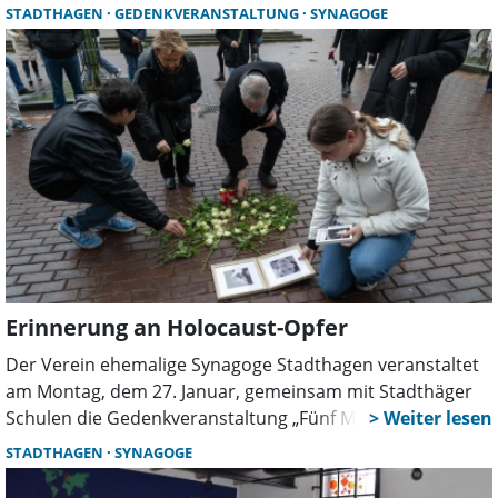
zeigt Zeichnungen von Menschen, die in der Zeit des
STADTHAGEN
GEDENKVERANSTALTUNG
SYNAGOGE
Nationalsozialismus verfolgt und in die Lager verschleppt
wurden. Die Bilder wurden von Ulrike Schröter erstellt. Sie
zeigen die Menschen, unter ihnen viele Kinder, die
überwiegend nicht überlebt haben und von denen oft nur
die zurückgelassenen Fotografien bleiben.
Erinnerung an Holocaust-Opfer
Der Verein ehemalige Synagoge Stadthagen veranstaltet
am Montag, dem 27. Januar, gemeinsam mit Stadthäger
Schulen die Gedenkveranstaltung „Fünf Minuten für 6
Millionen“. Die Aktion soll an die Opfer des Holocaust
STADTHAGEN
SYNAGOGE
erinnern.