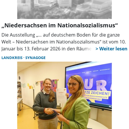
„Niedersachsen im Nationalsozialismus“
Die Ausstellung „… auf deutschem Boden für die ganze
Welt – Niedersachsen im Nationalsozialismus“ ist vom 10.
Januar bis 13. Februar 2026 in den Räumen des
ehemaligen Tedi-Marktes in der Rathauspassage 1 (EG) in
LANDKREIS
SYNAGOGE
Stadthagen zu sehen. Sie wurde von der Gedenkstätte
Bergen-Belsen konzipiert und verbindet regionale
Perspektiven mit der Gesamtgeschichte des
Nationalsozialismus.