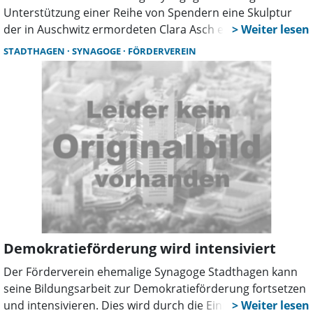
Unterstützung einer Reihe von Spendern eine Skulptur
der in Auschwitz ermordeten Clara Asch erstellt. Das
Denkmal soll an das Schicksal der in Schaumburg und
STADTHAGEN
SYNAGOGE
FÖRDERVEREIN
Stadthagen verfolgten Juden erinnern, es wird am 5. Mai
erstmals öffentlich präsentiert.
Demokratieförderung wird intensiviert
Der Förderverein ehemalige Synagoge Stadthagen kann
seine Bildungsarbeit zur Demokratieförderung fortsetzen
und intensivieren. Dies wird durch die Einrichtung einer