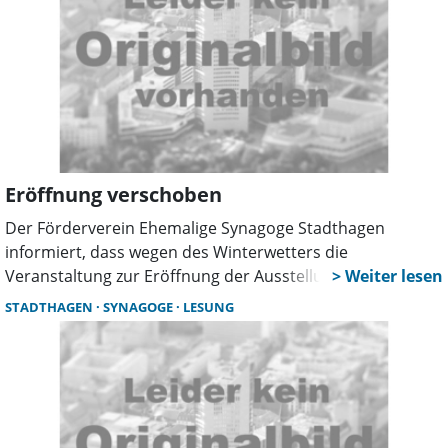
Eröffnung verschoben
Der Förderverein Ehemalige Synagoge Stadthagen
informiert, dass wegen des Winterwetters die
Veranstaltung zur Eröffnung der Ausstellungen „… auf
deutschem Boden für die ganze Welt. Niedersachsen im
STADTHAGEN
SYNAGOGE
LESUNG
Nationalsozialismus” und „entrechtet – vertrieben –
ermordet. Verfolgte des Nationalsozialismus in
Schaumburg” verlegt wird. Die Ausstellungen stehen
jedoch für Schulklassen und Besucher offen.