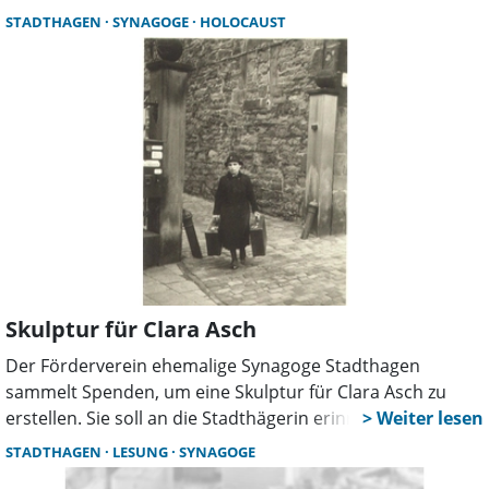
unbefristeten Stelle für eine Referentin möglich, die durch
STADTHAGEN
SYNAGOGE
HOLOCAUST
einen Zuschuss des Landkreises sowie einen der
Rautenberg-Foundation finanziert wird.
Skulptur für Clara Asch
Der Förderverein ehemalige Synagoge Stadthagen
sammelt Spenden, um eine Skulptur für Clara Asch zu
erstellen. Sie soll an die Stadthägerin erinnern ebenso wie
die anderen Juden aus Schaumburg, die in der NS-Zeit
STADTHAGEN
LESUNG
SYNAGOGE
ermordet wurden.