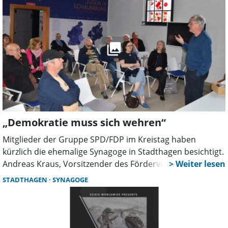
„Demokratie muss sich wehren“
Mitglieder der Gruppe SPD/FDP im Kreistag haben
kürzlich die ehemalige Synagoge in Stadthagen besichtigt.
Andreas Kraus, Vorsitzender des Fördervereins
ehemalige Synagoge erläuterte, dass es in dem Lernort
STADTHAGEN
SYNAGOGE
um die Problematik des Nationalsozialismus gehe,
ebenso um aktuelle Fragen des Rassismus, des
Rechtsextremismus und der Menschenrechte.