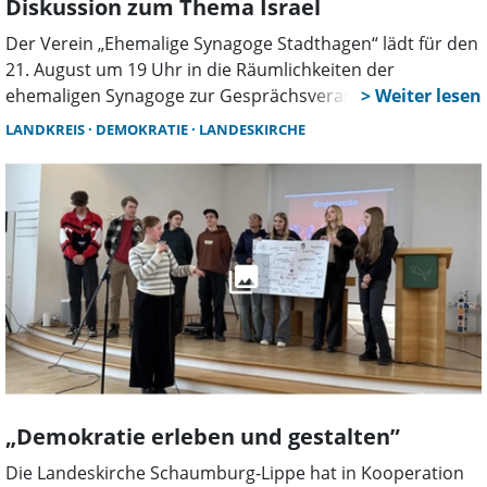
Diskussion zum Thema Israel
Der Verein „Ehemalige Synagoge Stadthagen“ lädt für den
21. August um 19 Uhr in die Räumlichkeiten der
ehemaligen Synagoge zur Gesprächsveranstaltung unter
dem Titel „Wie halten wir es mit Israel. Als Vortragender
LANDKREIS
DEMOKRATIE
LANDESKIRCHE
und Dialogpartner kommt hierzu Helge Limburg, der
rechtspolitische Sprecher der Bundestagsfraktion der
Grünen, nach Stadthagen.
„Demokratie erleben und gestalten”
Die Landeskirche Schaumburg-Lippe hat in Kooperation