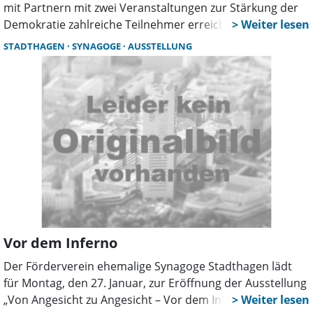
mit Partnern mit zwei Veranstaltungen zur Stärkung der
Demokratie zahlreiche Teilnehmer erreicht. Die Schüler-
Akademie „Menschenhass & Menschenwürde” und die
STADTHAGEN
SYNAGOGE
AUSSTELLUNG
„Tage der Demokratie 2025” boten Jugendlichen wie
Erwachsenen die Möglichkeit, sich aktiv mit
demokratischen Werten auseinanderzusetzen.
Vor dem Inferno
Der Förderverein ehemalige Synagoge Stadthagen lädt
für Montag, den 27. Januar, zur Eröffnung der Ausstellung
„Von Angesicht zu Angesicht – Vor dem Inferno“. Diese