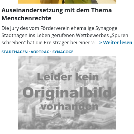
Auseinandersetzung mit dem Thema
Menschenrechte
Die Jury des vom Förderverein ehemalige Synagoge
Stadthagen ins Leben gerufenen Wettbewerbes „Spuren
schreiben“ hat die Preisträger bei einer Veranstaltung im
Gymnasium Bad Nenndorf ausgezeichnet. Der
STADTHAGEN
VORTRAG
SYNAGOGE
Wettbewerb soll Schüler anregen, sich mit dem Thema
Menschenrechte auseinanderzusetzen, einige Beiträge
werden nun in einem Buch veröffentlicht.