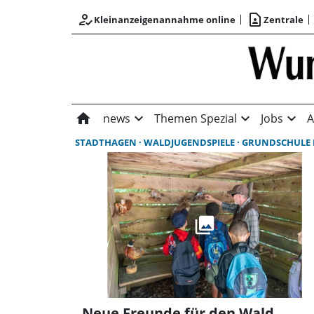
how_to_reg
contact_page
Kleinanzeigenannahme online
Zentrale
home
expand_more
expand_more
expand_more
news
Themen Spezial
Jobs
A
STADTHAGEN
WALDJUGENDSPIELE
GRUNDSCHULE NIENST
„Neue Freunde für den Wald