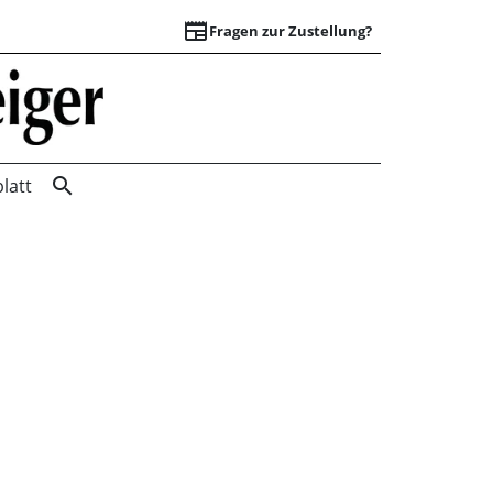
newspaper
Fragen zur Zustellung?
Suchergebnisse | 
search
latt