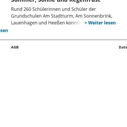
Rund 260 Schülerinnen und Schüler der
Grundschulen Am Stadtturm, Am Sonnenbrink,
Lauenhagen und Heeßen konnten jetzt bei
schönstem Sommerwetter ihr Wissen und
Können bei den diesjährigen Waldjugendspielen
im Kreisforstamt Spießingshol unter Beweis
 in
AGB
Dat
stellen. Entlang eines speziell eingerichteten
Parcours rund um den Zeltplatz am Forsthaus
00
Halt erwartete die Kinder im kreiseigenen Wald
g,
an acht Stationen wieder ein bunt gemischtes
har
Programm, um mit allen Sinnen die Natur zu
erleben und spannende Aufgaben im Team zu
lösen. Am Donnerstagnachmittag änderte sich
die Wetterlage und in den frühen
Morgenstunden des Freitags war nach einer
kurzen Lagebesprechung schnell klar: Aufgrund
des starken Regens und der heftigen Sturmböen
können die Waldjugendspiele nicht fortgeführt