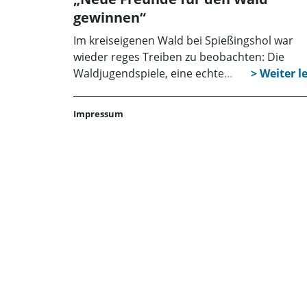
gewinnen“
Im kreiseigenen Wald bei Spießingshol war
wieder reges Treiben zu beobachten: Die
Waldjugendspiele, eine echte
Traditionsveranstaltung seit 1981, lockten in
diesem Jahr insgesamt rund 560 Drittklässler
Impressum
den Wald – so viele wie nie zuvor. Schon am
ersten der beiden Aktionstage waren etwa 3
Kinder dabei, voller Energie und Begeisterun
wie Kreisförster und Kreisforstamtsleiter Lot
Seidel zufrieden feststellte.