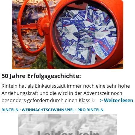
man die Schneemänner aufkleben, die man beim Einkauf
in einem teilnehmenden Rintelner Geschäft erhält und
mit ein wenig Glück gewinnt man 500, 300, 200 oder 15
Euro als Einkaufsgutschein. Erkennen kann man die
teilnehmenden Geschäfte an den blauen Plakaten im
Schaufenster, auf denen ein Schneemann mit Mütze und
Schal abgebildet ist, der lachend die Arme ausstreckt.
50 Jahre Erfolgsgeschichte:
Rinteln hat als Einkaufsstadt immer noch eine sehr hohe
Anziehungskraft und die wird in der Adventszeit noch
besonders gefördert durch einen Klassiker, der in diesem
Jahr 50 Jahre alt wird: Das Weihnachtsgewinnspiel. Beim
RINTELN
WEIHNACHTSGEWINNSPIEL
PRO RINTELN
Einkauf sammelt man die beliebten Weihnachtsmarken,
klebt sie auf den Sammelzettel und hat dann
Gewinnchancen auf tolle Preise. Jahr für Jahr freuen sich