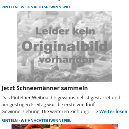
Shoppingtouren durch Stadthagen die Chance zu
RINTELN
WEIHNACHTSGEWINNSPIEL
eröffnen, hohe Geldsummen einzustreichen.
Jetzt Schneemänner sammeln
Das Rintelner Weihnachtsgewinnspiel ist gestartet und
am gestrigen Freitag war die erste von fünf
Gewinnerziehung. Die weiteren Ziehungen finden auf dem
Marktplatz am 5., 12. und 19. Dezember sowie am 2.
RINTELN
WEIHNACHTSGEWINNSPIEL
Januar statt. Auf den beliebten Schneemannkarten kann