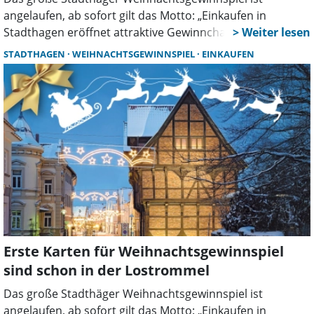
angelaufen, ab sofort gilt das Motto: „Einkaufen in
Stadthagen eröffnet attraktive Gewinnchancen“. Die
Volksbank Hameln-Stadthagen, der Stadtmarketingverein
STADTHAGEN
WEIHNACHTSGEWINNSPIEL
EINKAUFEN
Stadthagen (SMS), das Schaumburger Wochenblatt und
der Wunstorfer Stadtanzeiger verlosen im Rahmen der
Aktion insgesamt 10.000 Euro.
Erste Karten für Weihnachtsgewinnspiel
sind schon in der Lostrommel
Das große Stadthäger Weihnachtsgewinnspiel ist
angelaufen, ab sofort gilt das Motto: „Einkaufen in