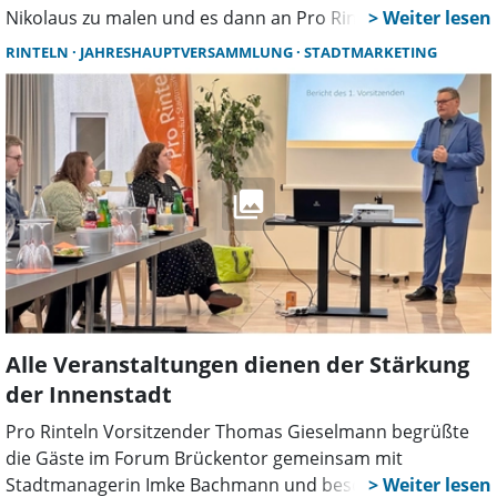
Nikolaus zu malen und es dann an Pro Rinteln zu senden
mit einem Euro. Auch dieses Jahr werden dann die
RINTELN
JAHRESHAUPTVERSAMMLUNG
STADTMARKETING
Kunstwerke für den Nikolaus einen Platz in den
Schaufenstern und Auslagen in der Rintelner Innenstadt
zu sehen sein, zusammen mit einem von den Geschäften
gefüllten Überraschungstütchen. Die Kinder können dann
ab dem 6. Dezember ihre Bilder in den Schaufenstern
suchen und das Tütchen während der Öffnungszeiten
abholen. Der Erlös aus den Einnahmen der abgegebenen
Bilder kommt wieder einer Rintelner Schule oder einem
Kindergarten zugute.
Alle Veranstaltungen dienen der Stärkung
der Innenstadt
Pro Rinteln Vorsitzender Thomas Gieselmann begrüßte
die Gäste im Forum Brückentor gemeinsam mit
Stadtmanagerin Imke Bachmann und bescheinigte dem