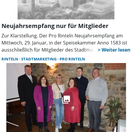
stärken.
Neujahrsempfang nur für Mitglieder
Zur Klarstellung. Der Pro Rinteln Neujahrsempfang am
Mittwoch, 29. Januar, in der Speisekammer Anno 1583 ist
ausschließlich für Mitglieder des Stadtmarketingvereins
und solche, die es werden wollen. Das SW hatte in seiner
RINTELN
STADTMARKETING
PRO RINTELN
letzten Ausgabe fälschlicherweise nicht darauf
hingewiesen.