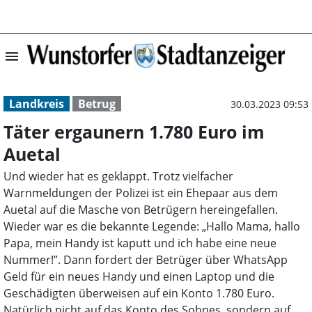
menu
Täter ergaunern
Landkreis
Betrug
30.03.2023 09:53
Täter ergaunern 1.780 Euro im
Auetal
Und wieder hat es geklappt. Trotz vielfacher
Warnmeldungen der Polizei ist ein Ehepaar aus dem
Auetal auf die Masche von Betrügern hereingefallen.
Wieder war es die bekannte Legende: „Hallo Mama, hallo
Papa, mein Handy ist kaputt und ich habe eine neue
Nummer!”. Dann fordert der Betrüger über WhatsApp
Geld für ein neues Handy und einen Laptop und die
Geschädigten überweisen auf ein Konto 1.780 Euro.
Natürlich nicht auf das Konto des Sohnes, sondern auf