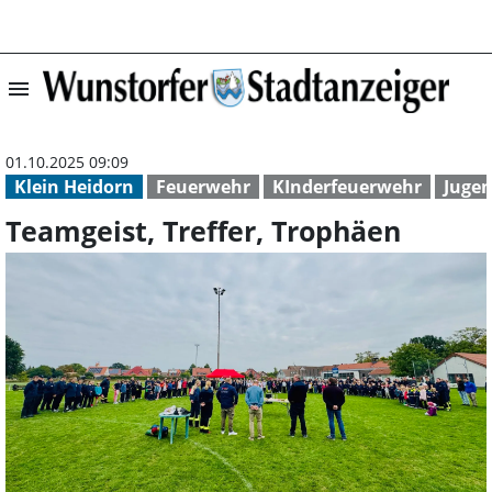
menu
Teamgeist, Treff
01.10.2025 09:09
Klein Heidorn
Feuerwehr
KInderfeuerwehr
Juge
Teamgeist, Treffer, Trophäen