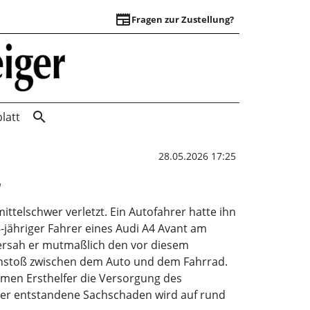
newspaper
Fragen zur Zustellung?
Überholversuch mis
search
latt
28.05.2026 17:25
r
ttelschwer verletzt. Ein Autofahrer hatte ihn
8-jähriger Fahrer eines Audi A4 Avant am
ersah er mutmaßlich den vor diesem
enstoß zwischen dem Auto und dem Fahrrad.
hmen Ersthelfer die Versorgung des
 Der entstandene Sachschaden wird auf rund