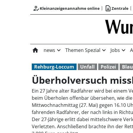
how_to_reg
contact_page
Kleinanzeigenannahme online
Zentrale
home
expand_more
expand_more
expand_more
news
Themen Spezial
Jobs
A
Rehburg-Loccum
Unfall
Polizei
Blau
Überholversuch missl
Ein 27 Jahre alter Radfahrer wird bei einem 
beim Überholen offenbar übersehen, wie die P
Mittwochnachmittag (27. Mai) gegen 16.10 U
fahrenden Radfahrer, der nach links in Ric
Der 27-Jährige erlitt dabei mittelschwere Ve
Verletzten. Anschließend brachte ihn der Re