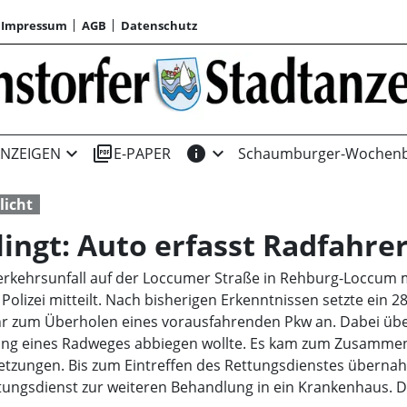
Impressum
AGB
Datenschutz
expand_more
picture_as_pdf
info
expand_more
NZEIGEN
E-PAPER
Schaumburger-Wochenb
licht
ingt: Auto erfasst Radfahre
Verkehrsunfall auf der Loccumer Straße in Rehburg-Loccum mi
olizei mitteilt. Nach bisherigen Erkenntnissen setzte ein 2
hr zum Überholen eines vorausfahrenden Pkw an. Dabei üb
htung eines Radweges abbiegen wollte. Es kam zum Zusamm
rletzungen. Bis zum Eintreffen des Rettungsdienstes überna
ttungsdienst zur weiteren Behandlung in ein Krankenhaus.