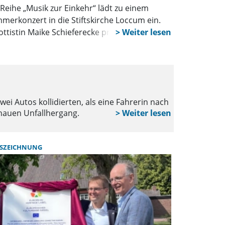
 Reihe „Musik zur Einkehr“ lädt zu einem
merkonzert in die Stiftskirche Loccum ein.
ottistin Maike Schieferecke präsentiert
einsam mit André Hummel ein vielseitiges
gramm von Barock bis Moderne. Der Eintritt
frei, eine Kollekte wird erbeten.
REHBURG-LOC
Überholver
i Autos kollidierten, als eine Fahrerin nach
Ein missglück
enauen Unfallhergang.
erlitt mittel
SZEICHNUNG