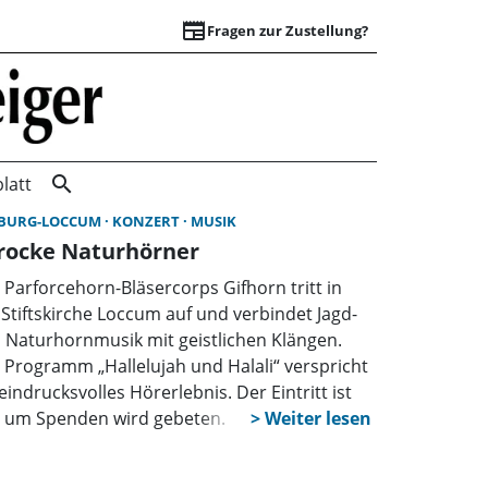
newspaper
Fragen zur Zustellung?
Startseite | Wunst
search
latt
BURG-LOCCUM
KONZERT
MUSIK
rocke Naturhörner
 Parforcehorn-Bläsercorps Gifhorn tritt in
 Stiftskirche Loccum auf und verbindet Jagd-
 Naturhornmusik mit geistlichen Klängen.
 Programm „Hallelujah und Halali“ verspricht
eindrucksvolles Hörerlebnis. Der Eintritt ist
i, um Spenden wird gebeten.