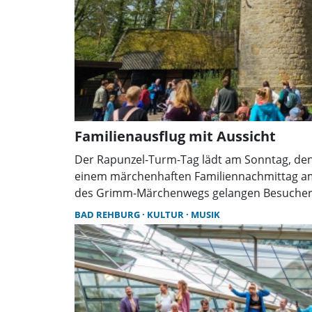
Familienausflug mit Aussicht
Der Rapunzel-Turm-Tag lädt am Sonntag, den 2
einem märchenhaften Familiennachmittag am
des Grimm-Märchenwegs gelangen Besucher
Mitmachaktionen und kleine Überraschungen
BAD REHBURG
KULTUR
MUSIK
warten.