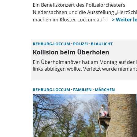
Ein Benefizkonzert des Polizeiorchesters
Niedersachsen und die Ausstellung „HerzSch
machen im Kloster Loccum auf das Thema
häusliche Gewalt aufmerksam. Besucher
erwartet ein kultureller Abend mit klarer
Botschaft und kostenfreiem Eintritt.
REHBURG-LOCCUM
POLIZEI
BLAULICHT
Kollision beim Überholen
Ein Überholmanöver hat am Montag auf der B4
links abbiegen wollte. Verletzt wurde nieman
REHBURG-LOCCUM
FAMILIEN
MÄRCHEN