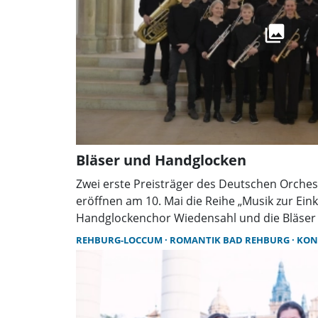
Bläser und Handglocken
Zwei erste Preisträger des Deutschen Orche
eröffnen am 10. Mai die Reihe „Musik zur Ein
Handglockenchor Wiedensahl und die Bläser 
laden zu einem besonderen Gemeinschaftsko
REHBURG-LOCCUM
ROMANTIK BAD REHBURG
KON