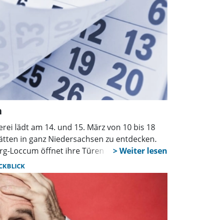
n
rei lädt am 14. und 15. März von 10 bis 18
ätten in ganz Niedersachsen zu entdecken.
g-Loccum öffnet ihre Türen – letztmalig an
it ihrer Werkstatt umzieht.
CKBLICK