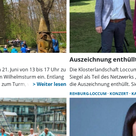
Auszeichnung enthüll
1. Juni von 13 bis 17 Uhr zu
Die Klosterlandschaft Loccu
 Wilhelmsturm ein. Entlang
Siegel als Teil des Netzwerks
 zum Turm, wo Lesungen,
die Auszeichnung enthüllt. S
 auf große und kleine Gäste
Bedeutung zisterziensischer 
REHBURG-LOCCUM
KONZERT
K
Europa.