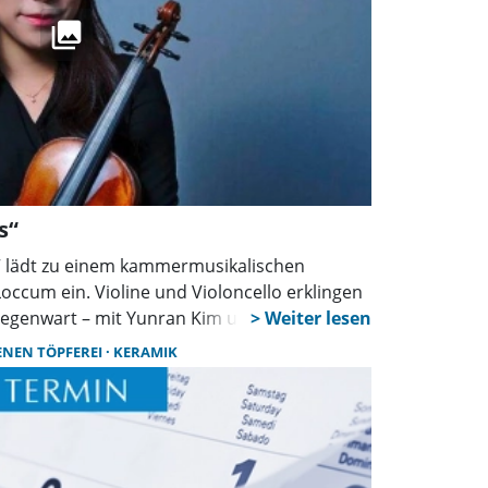
s“
r“ lädt zu einem kammermusikalischen
Loccum ein. Violine und Violoncello erklingen
Gegenwart – mit Yunran Kim und Damir
ENEN TÖPFEREI
KERAMIK