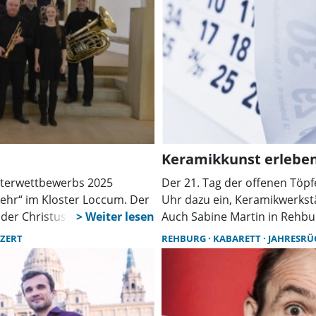
Keramikkunst erlebe
sterwettbewerbs 2025
Der 21. Tag der offenen Töpfe
kehr“ im Kloster Loccum. Der
Uhr dazu ein, Keramikwerkst
der Christuskirche Herford
Auch Sabine Martin in Rehbur
nzert ein.
diesem Standort, bevor sie m
ZERT
REHBURG
KABARETT
JAHRESRÜ