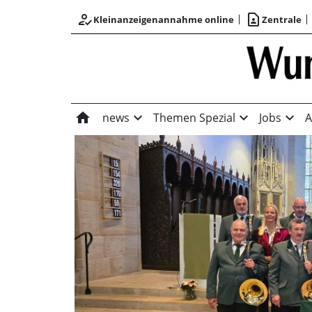
how_to_reg
contact_page
Kleinanzeigenannahme online
Zentrale
home
expand_more
expand_more
expand_more
news
Themen Spezial
Jobs
A