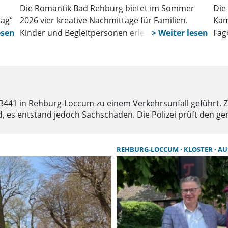
Die Romantik Bad Rehburg bietet im Sommer
Die
lag“
2026 vier kreative Nachmittage für Familien.
Kam
Kinder und Begleitpersonen erleben Workshops
Fag
rund um Kunst, Natur, Literatur und Musik –
gem
inspiriert von der Epoche der Romantik und
Pro
ihrer Verbindung zur Natur.
ist 
41 in Rehburg-Loccum zu einem Verkehrsunfall geführt. Zwe
d, es entstand jedoch Sachschaden. Die Polizei prüft den g
REHBURG-LOCCUM
KLOSTER
AU