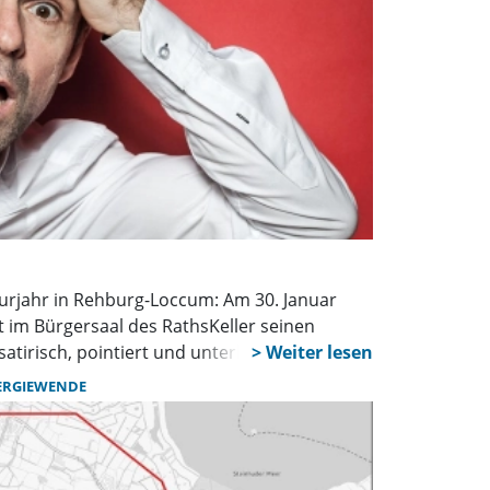
lturjahr in Rehburg-Loccum: Am 30. Januar
t im Bürgersaal des RathsKeller seinen
 satirisch, pointiert und unterhaltsam. Tickets
 bei den bekannten Vorverkaufsstellen.
ERGIEWENDE