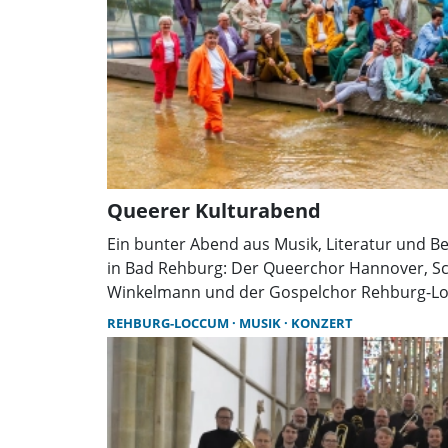
Queerer Kulturabend
Ein bunter Abend aus Musik, Literatur und 
in Bad Rehburg: Der Queerchor Hannover, Sc
Winkelmann und der Gospelchor Rehburg-Lo
ein abwechslungsreiches Programm – bei frei
REHBURG-LOCCUM
MUSIK
KONZERT