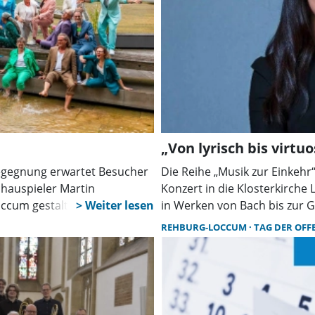
„Von lyrisch bis virtuo
Begegnung erwartet Besucher
Die Reihe „Musik zur Einkeh
hauspieler Martin
Konzert in die Klosterkirche 
ccum gestalten am 30. Mai
in Werken von Bach bis zur 
em Eintritt.
Ochaev. Der Eintritt ist frei.
REHBURG-LOCCUM
TAG DER OFF