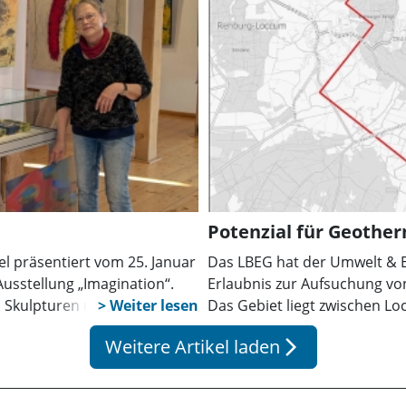
Potenzial für Geothe
l präsentiert vom 25. Januar
Das LBEG hat der Umwelt & E
Ausstellung „Imagination“.
Erlaubnis zur Aufsuchung vo
 Skulpturen und Lyrik.
Das Gebiet liegt zwischen L
euen Badehaus.
Potenzial für tiefengeother
Weitere Artikel laden
arrow_forward_ios