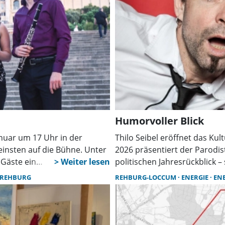
Humorvoller Blick
anuar um 17 Uhr in der
Thilo Seibel eröffnet das Ku
nsten auf die Bühne. Unter
2026 präsentiert der Parodis
 Gäste ein
politischen Jahresrückblick –
Filmmusik, Tango und Jazz –
gibt es ab sofort online und
 REHBURG
REHBURG-LOCCUM
ENERGIE
EN