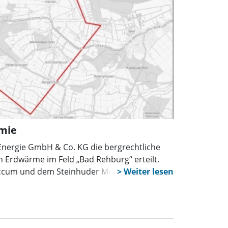
rmie
nergie GmbH & Co. KG die bergrechtliche
n Erdwärme im Feld „Bad Rehburg“ erteilt.
occum und dem Steinhuder Meer und bietet
mische Projekte zur Wärmegewinnung.