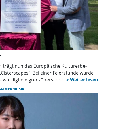
t
m trägt nun das Europäische Kulturerbe-
 „Cisterscapes“. Bei einer Feierstunde wurde
ie würdigt die grenzüberschreitende
Kulturlandschaften und ihre Spuren in
AMMERMUSIK