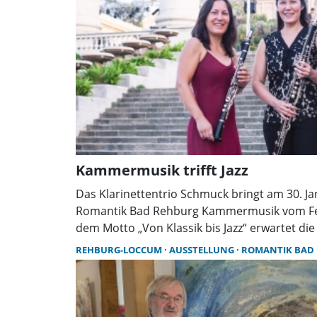
Kammermusik trifft Jazz
Das Klarinettentrio Schmuck bringt am 30. J
Romantik Bad Rehburg Kammermusik vom Fei
dem Motto „Von Klassik bis Jazz“ erwartet die
abwechslungsreiches Programm mit Klassik, 
REHBURG-LOCCUM
AUSSTELLUNG
ROMANTIK BAD
lebendig moderiert und virtuos gespielt.