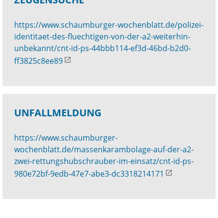
https://www.schaumburger-wochenblatt.de/polizei-
identitaet-des-fluechtigen-von-der-a2-weiterhin-
unbekannt/cnt-id-ps-44bbb114-ef3d-46bd-b2d0-
ff3825c8ee89
UNFALLMELDUNG
https://www.schaumburger-
wochenblatt.de/massenkarambolage-auf-der-a2-
zwei-rettungshubschrauber-im-einsatz/cnt-id-ps-
980e72bf-9edb-47e7-abe3-dc3318214171