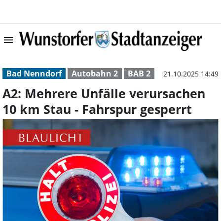
menu
A2: Mehrere Unf
Bad Nenndorf
Autobahn 2
BAB 2
21.10.2025 14:49
A2: Mehrere Unfälle verursachen
10 km Stau - Fahrspur gesperrt