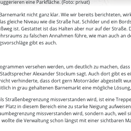
uggerieren eine Parkfläche. (Foto: privat)
Barnemarkt nicht ganz klar. Wie wir bereits berichteten, wir
das gleiche Niveau wie die Straße hat. Schilder und ein Bor
Fußweg ist. Gestattet ist das Halten aber nur auf der Straße. 
kehrsraums zu falschen Annahmen führe, wie man auch an de
gsvorschläge gibt es auch.
grammen versehen werden, um deutlich zu machen, dass hi
 Stadtsprecher Alexander Stockum sagt. Auch dort gibt es ei
s nicht verhinderte, dass dort gern Motorräder abgestellt
eitlich in grau gehaltenen Barnemarkt eine mögliche Lösung
als Straßenbegrenzung missverstanden wird, ist eine Trepp
 Platz in diesem Bereich eine zu starke Neigung aufweisen.
raumbegrenzung missverstanden wird, sondern auch, weil sie s
lb wollte die Verwaltung schon längst mit einer sichtbaren M