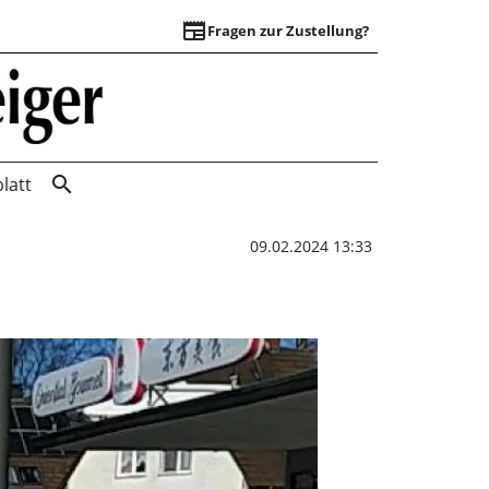
newspaper
Fragen zur Zustellung?
Wie man richtig pa
search
latt
09.02.2024 13:33