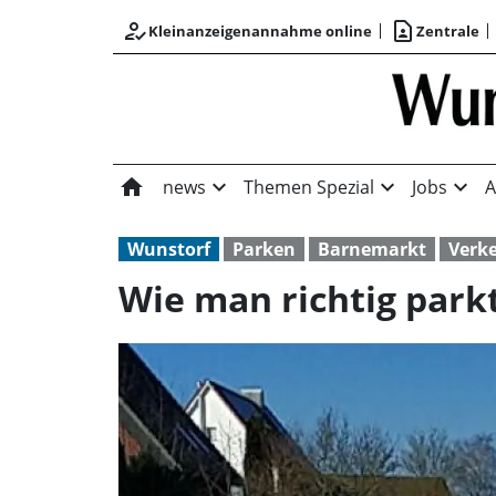
how_to_reg
contact_page
Kleinanzeigenannahme online
Zentrale
home
expand_more
expand_more
expand_more
news
Themen Spezial
Jobs
A
Wunstorf
Parken
Barnemarkt
Verk
Wie man richtig park