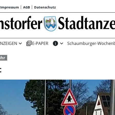
Impressum
AGB
Datenschutz
expand_more
picture_as_pdf
info
expand_more
NZEIGEN
E-PAPER
Schaumburger-Wochenb
ehr
t