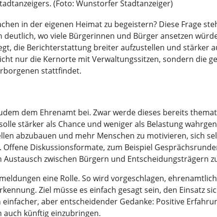
tadtanzeigers. (Foto: Wunstorfer Stadtanzeiger)
chen in der eigenen Heimat zu begeistern? Diese Frage ste
 deutlich, wo viele Bürgerinnen und Bürger ansetzen würden.
, die Berichterstattung breiter aufzustellen und stärker a
cht nur die Kernorte mit Verwaltungssitzen, sondern die g
rborgenen stattfindet.
em dem Ehrenamt bei. Zwar werde dieses bereits thematisi
 solle stärker als Chance und weniger als Belastung wahr
len abzubauen und mehr Menschen zu motivieren, sich sel
rt. Offene Diskussionsformate, zum Beispiel Gesprächsrunde
 Austausch zwischen Bürgern und Entscheidungsträgern zu
ckmeldungen eine Rolle. So wird vorgeschlagen, ehrenamtli
erkennung. Ziel müsse es einfach gesagt sein, den Einsatz 
ein einfacher, aber entscheidender Gedanke: Positive Erfahru
h auch künftig einzubringen.