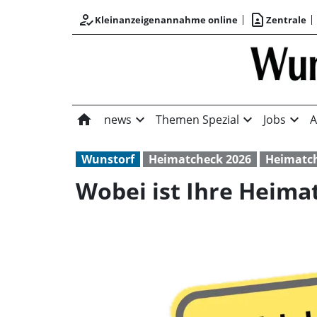
how_to_reg
contact_page
Kleinanzeigenannahme online
Zentrale
home
expand_more
expand_more
expand_more
news
Themen Spezial
Jobs
A
Wunstorf
Heimatcheck 2026
Heimatc
Wobei ist Ihre Heima