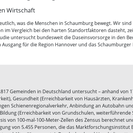
en Wirtschaft
tlich, was die Menschen in Schaumburg bewegt. Wir sind b
ion im Vergleich bei den harten Standortfaktoren dasteht, z
Studie untersucht bundesweit die Daseinsvorsorge in den Ber
em Ausgang für die Region Hannover und das Schaumburger 
.817 Gemeinden in Deutschland untersucht – anhand von 17 I
eit), Gesundheit (Erreichbarkeit von Hausärzten, Krankenh
ungen Schienenregionalverkehr, Anbindung an Autobahn und F
ildung (Erreichbarkeit von Grundschulen, weiterführende 
Basis von 100-mal-100-Meter-Zellen des Zensus berechnet u
ung von 5.455 Personen, die das Marktforschungsinstitut Bile