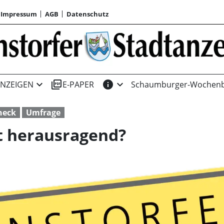
Impressum
AGB
Datenschutz
expand_more
picture_as_pdf
info
expand_more
NZEIGEN
E-PAPER
Schaumburger-Wochenb
heck
Umfrage
t herausragend?