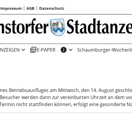
Impressum
AGB
Datenschutz
expand_more
picture_as_pdf
info
expand_more
NZEIGEN
E-PAPER
Schaumburger-Wochenb
nes Betriebsausfluges am Mittwoch, den 14. August geschlo
esucher werden dann zur vereinbarten Uhrzeit an dem vo
ermin nicht stattfinden können, erfolgt eine gesonderte Na