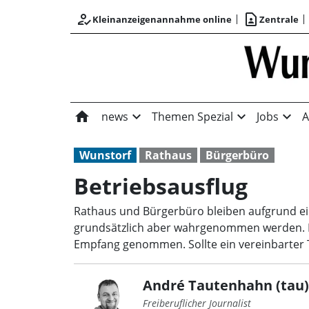
how_to_reg
contact_page
Kleinanzeigenannahme online
Zentrale
home
expand_more
expand_more
expand_more
news
Themen Spezial
Jobs
A
Wunstorf
Rathaus
Bürgerbüro
Betriebsausflug
Rathaus und Bürgerbüro bleiben aufgrund ei
grundsätzlich aber wahrgenommen werden. B
Empfang genommen. Sollte ein vereinbarter T
André Tautenhahn (tau)
Freiberuflicher Journalist