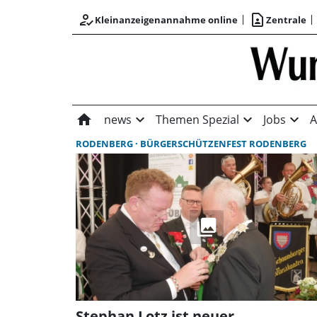
how_to_reg
contact_page
Kleinanzeigenannahme online
Zentrale
home
expand_more
expand_more
expand_more
news
Themen Spezial
Jobs
A
RODENBERG
BÜRGERSCHÜTZENFEST RODENBERG
Stephan Lotz ist neuer