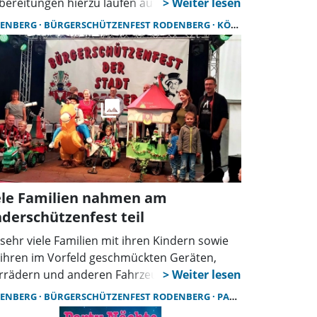
bereitungen hierzu laufen auf Hochtouren.
ENBERG
BÜRGERSCHÜTZENFEST RODENBERG
KÖNIGSSCHIESSEN
ele Familien nahmen am
nderschützenfest teil
 sehr viele Familien mit ihren Kindern sowie
 ihren im Vorfeld geschmückten Geräten,
rrädern und anderen Fahrzeugen wurde die
eumsinsel erneut zu dem Treffpunkt für das
ENBERG
BÜRGERSCHÜTZENFEST RODENBERG
PARTYZELT
derschützenfest, anlässlich des