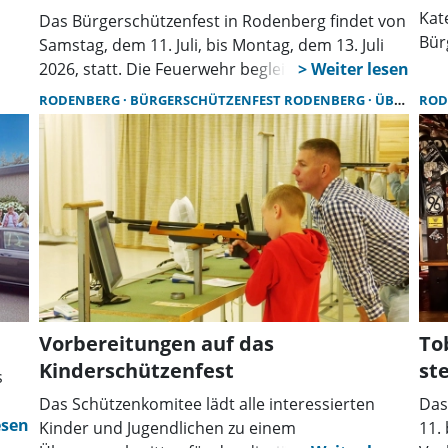
Kat
Das Bürgerschützenfest in Rodenberg findet von
Bür
Samstag, dem 11. Juli, bis Montag, dem 13. Juli
Juni
2026, statt. Die Feuerwehr begleitet die Umzüge
mit an die Verkehrssituation angepassten
RODENBERG
BÜRGERSCHÜTZENFEST RODENBERG
ÜBUNG
ROD
Maßnahmen, um einen möglichst reibungslosen
Veranstaltungsverlauf zu gewährleisten.
Dennoch ist mit zeitlich begrenzten
Beeinträchtigungen im Straßenverkehr zu
rechnen.
Vorbereitungen auf das
To
Kinderschützenfest
st
s
Das Schützenkomitee lädt alle interessierten
Das
Kinder und Jugendlichen zu einem
11. 