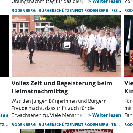
Übungsnachmittag für das diesjährige Schüler-
Vor
feld
und Nachwuchsschießen (Minis) beim
RODENBERG
BÜRGERSCHÜTZENFEST RODENBERG
FESTAUSSCHUSS SCHÜTZENFEST
ROD
Kinderschützenfest am Samstag, 11. Juli 2026 ein.
Volles Zelt und Begeisterung beim
Vi
Heimatnachmittag
Ki
Was den jungen Bürgerinnen und Bürgern
Für
Freude macht, dass trifft auch für die
mit
Erwachsenen zu. Viele Menschen säumten den
Fah
Amtsplatz, um die Aufstellung vom Festumzug
Mus
NBERG
RODENBERG
BÜRGERSCHÜTZENFEST RODENBERG
TRADITION
ROD
st
zum Bürgerschützenfest mitzuerleben, ihm zu
Kin