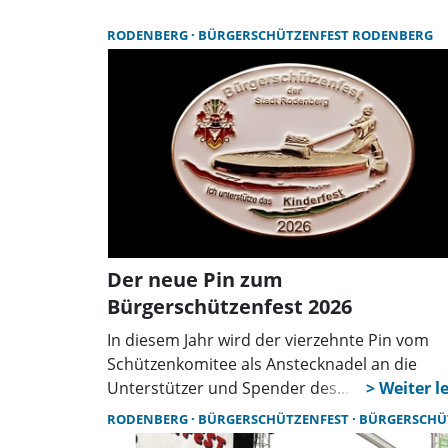
Schützenfestfahne zu weihen. Diese
Fahnenweihen bieten die Gelegenheit, im Vor
RODENBERG
BÜRGERSCHÜTZENFEST RODENBERG
des offiziellen Starts etwas
Schützenfestatmosphäre zu genießen.
Der neue Pin zum
Bürgerschützenfest 2026
In diesem Jahr wird der vierzehnte Pin vom
Schützenkomitee als Anstecknadel an die
Unterstützer und Spender des
Kinderschützenfestes ausgegeben. Spender
RODENBERG
BÜRGERSCHÜTZENFEST
BÜRGERSCHÜTZENFEST RODE
kann jeder werden, der das Kinderschützenfe