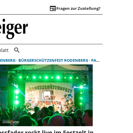
newspaper
Fragen zur Zustellung?
Suchergebnisse | 
search
latt
ENBERG
BÜRGERSCHÜTZENFEST RODENBERG
PARTY
ssfader rockt live im Festzelt in