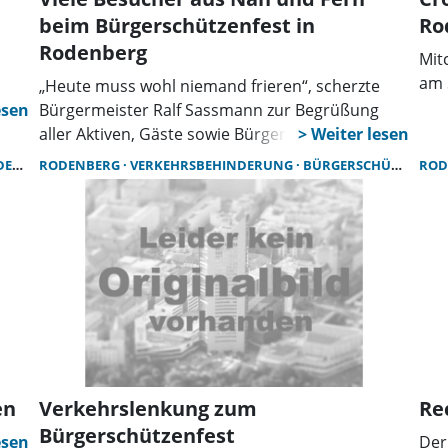
beim Bürgerschützenfest in
Ro
Rodenberg
Mit
am 
„Heute muss wohl niemand frieren“, scherzte
Bürgermeister Ralf Sassmann zur Begrüßung
aller Aktiven, Gäste sowie Bürgerinnen und
Bürger auf dem Amtsplatz. Angesichts der
RG
RODENBERG
VERKEHRSBEHINDERUNG
BÜRGERSCHÜTZENFEST RODENBERG
ROD
hochsommerlichen Temperaturen von 30 Grad,
fiel seine Ansprache bewusst kurz aus.
en
Verkehrslenkung zum
Re
Bürgerschützenfest
Der