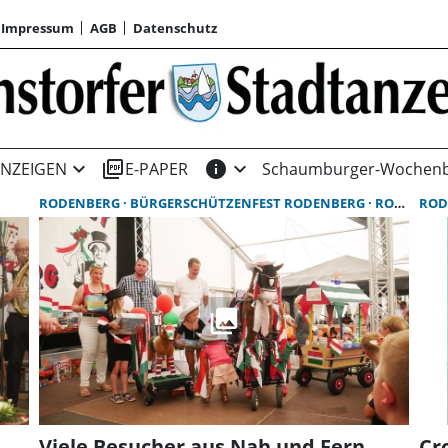
Impressum
AGB
Datenschutz
expand_more
picture_as_pdf
info
expand_more
NZEIGEN
E-PAPER
Schaumburger-Wochenb
RODENBERG
BÜRGERSCHÜTZENFEST RODENBERG
RODENBERG
ROD
Viele Besucher aus Nah und Fern
Cro