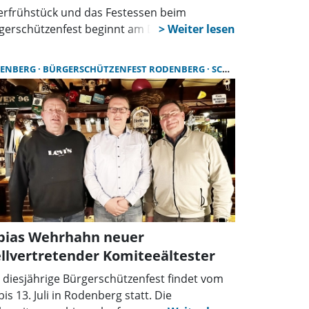
erfrühstück und das Festessen beim
gerschützenfest beginnt am Dienstag, 30.
.
ENBERG
BÜRGERSCHÜTZENFEST RODENBERG
SCHÜTZEN
bias Wehrhahn neuer
ellvertretender Komiteeältester
 diesjährige Bürgerschützenfest findet vom
bis 13. Juli in Rodenberg statt. Die