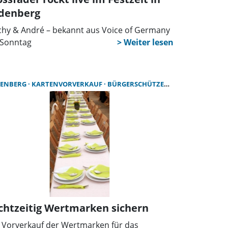
denberg
chy & André – bekannt aus Voice of Germany
Sonntag
ENBERG
KARTENVORVERKAUF
BÜRGERSCHÜTZENFEST RODENBERG
chtzeitig Wertmarken sichern
 Vorverkauf der Wertmarken für das