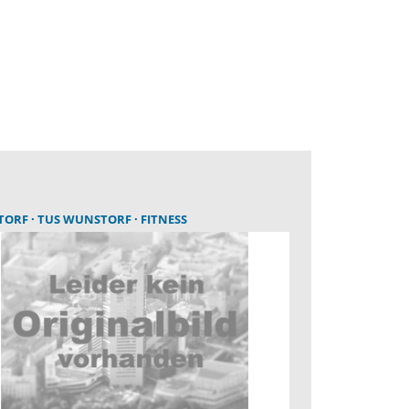
TORF
TUS WUNSTORF
FITNESS