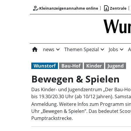
how_to_reg
contact_page
Kleinanzeigenannahme online
Zentrale
home
expand_more
expand_more
expand_more
news
Themen Spezial
Jobs
A
Wunstorf
Bau-Hof
Kinder
Jugend
Bewegen & Spielen
Das Kinder- und Jugendzentrum „Der Bau-Hof“ 
bis 19.30/20.30 Uhr (ab 10/12 Jahren). Samst
Anmeldung. Weitere Infos zum Programm si
Uhr „Bewegen & Spielen”. Das bedeutet Scoote
Pumptrackstrecke.