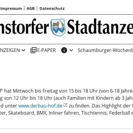
Impressum
AGB
Datenschutz
expand_more
picture_as_pdf
info
expand_more
NZEIGEN
E-PAPER
Schaumburger-Wochenb
hat Mittwoch bis Freitag von 15 bis 18 Uhr (von 6-18 Jahre
ag von 12 Uhr bis 18 Uhr (auch Familien mit Kindern ab 3 Ja
nd unter
www.derbau-hof.de
zu finden. Das Highlight der
r, Skateboard, BMX, Inliner fahren, Tischtennis, Federball 