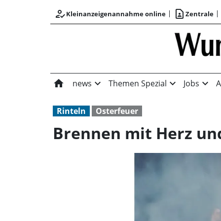
how_to_reg
contact_page
Kleinanzeigenannahme online
Zentrale
home
expand_more
expand_more
expand_more
news
Themen Spezial
Jobs
A
Rinteln
Osterfeuer
Brennen mit Herz un