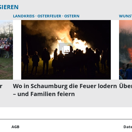
SIEREN
LANDKREIS
OSTERFEUER
OSTERN
WUNS
r
Wo in Schaumburg die Feuer lodern
Über
– und Familien feiern
AGB
Dat