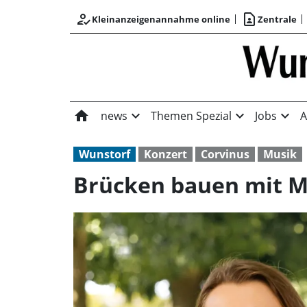
how_to_reg
contact_page
Kleinanzeigenannahme online
Zentrale
home
expand_more
expand_more
expand_more
news
Themen Spezial
Jobs
A
Wunstorf
Konzert
Corvinus
Musik
Brücken bauen mit M