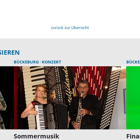
zurück zur Übersicht
SIEREN
BÜCKEBURG
KONZERT
BÜCK
Sommermusik
Fina