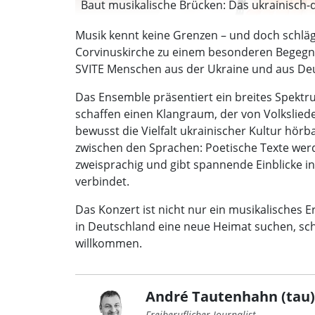
Baut musikalische Brücken: Das ukrainisch-d
Musik kennt keine Grenzen – und doch schlä
Corvinuskirche zu einem besonderen Begegnu
SVITE Menschen aus der Ukraine und aus D
Das Ensemble präsentiert ein breites Spektr
schaffen einen Klangraum, der von Volkslied
bewusst die Vielfalt ukrainischer Kultur hör
zwischen den Sprachen: Poetische Texte werd
zweisprachig und gibt spannende Einblicke i
verbindet.
Das Konzert ist nicht nur ein musikalisches 
in Deutschland eine neue Heimat suchen, scha
willkommen.
André Tautenhahn (tau)
Freiberuflicher Journalist