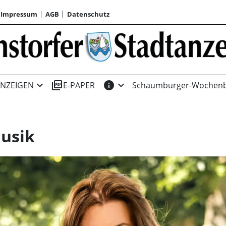
Impressum
AGB
Datenschutz
expand_more
picture_as_pdf
info
expand_more
NZEIGEN
E-PAPER
Schaumburger-Wochenb
usik