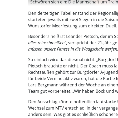
Schwören sich ein: Die Mannschaft um Traine
Den derzeitigen Tabellenstand der Regional
starteten jeweils mit zwei Siegen in die Sai
Wunstorfer Meerfestung zum direkten Duell.
Besonders heiß ist Leander Pietsch, der im
alles reinschmeißen“
, verspricht der 21-Jährig
müssen unsere Fitness in die Waagschale werfen.
So einfach wird das diesmal nicht. „Burgdorf
Pietsch brauchte er nicht. Der Coach muss l
Rechtsaußen gehört zur Burgdorfer A-Jugend u
für beide Vereine aktiv waren, hat die Partie f
Lars Bergmann während der Woche an einem In
Team gut vorbereitet. „Wir haben Bock und wo
Den Ausschlag könnte hoffentlich lautstark
Wechsel zum MTV entschied. In der vergangene
anders sein. Was gibt es schließlich schönere