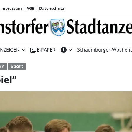
Impressum
AGB
Datenschutz
expand_more
picture_as_pdf
info
expand_more
NZEIGEN
E-PAPER
Schaumburger-Wochenb
rn
Sport
iel”