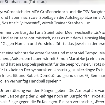
r Stephan Lux. (Foto: tau)
liga würde sich der MTV Großenheidorn und die TSV Burgdor
son und haben nach zwei Spieltagen die Aufstiegsplätze inne
„Das ist ein Spitzenspiel”
, witzelt Trainer Stephan Lux.
 Sommer von Burgdorf ans Steinhuder Meer wechselte.
„Ich w
e. Und er ist sehr optimistisch, dass es mit dem Heimsieg kl
“
Gegen Hameln und Vorsfelde führte das jeweils in der zwei
 hat eine sehr starke erste Sieben und macht viel Tempo. M
achen: „Außerdem haben wir mit Simon Marotzke ja einen ec
nd hat ein Doppelspielrecht für die Seeprovinzler. Trotz de
ür Lux keinen Derbycharakter. Unstrittig ist allerdings: Es is
fekt litt und Robert Dömötör aufgrund eines FSJ-Seminars 
llen vernünftig Handball spielen.“
e Unterstützung von den Rängen geben. Die Atmosphäre war 
n Saison ging der 21-Jährige noch im Burgdorfer Trikot als
s als Siege gegen die Ex-Kollegen. Pietsch verspricht:
„Wenn i