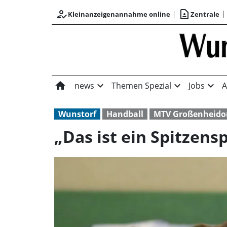
how_to_reg
contact_page
Kleinanzeigenannahme online
Zentrale
home
expand_more
expand_more
expand_more
news
Themen Spezial
Jobs
A
Wunstorf
Handball
MTV Großenheido
„Das ist ein Spitzensp