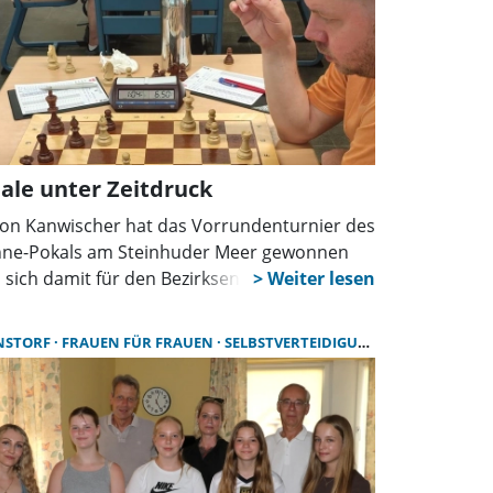
nale unter Zeitdruck
on Kanwischer hat das Vorrundenturnier des
ne-Pokals am Steinhuder Meer gewonnen
 sich damit für den Bezirksentscheid
ifiziert. Trotz großer Hitze setzte er sich in
em rein Wunstorfer Finale gegen Sikri Sevim
NSTORF
FRAUEN FÜR FRAUEN
SELBSTVERTEIDIGUNG FRAUEN
ch.