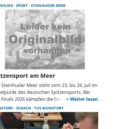
rend Straßen gesperrt werden. Wer anreist,
INHUDE
SPORT
STEINHUDER MEER
lte früh planen, auf Busse umsteigen und
uelle Verkehrsinfos beachten.
itzensport am Meer
 Steinhuder Meer steht vom 23. bis 26. Juli im
telpunkt des deutschen Spitzensports. Bei
 Finals 2026 kämpfen die besten Athleten des
des in den Disziplinen Triathlon, Segeln,
NSTORF
SCHACH
TUS WUNSTORF
fen und Coastal Rowing um nationale Titel.
Eintritt ist kostenfrei.