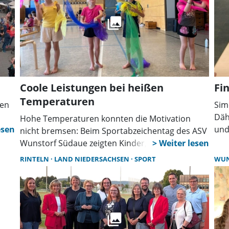
Coole Leistungen bei heißen
Fi
Temperaturen
den
Sim
Däh
Hohe Temperaturen konnten die Motivation
und
nicht bremsen: Beim Sportabzeichentag des ASV
st,
qual
Wunstorf Südaue zeigten Kinder, Jugendliche
ein
und Erwachsene großen Einsatz. Angepasste
RINTELN
LAND NIEDERSACHSEN
SPORT
WU
dur
Abläufe sorgten für sichere Bedingungen und
viele erfolgreiche sportliche Leistungen.