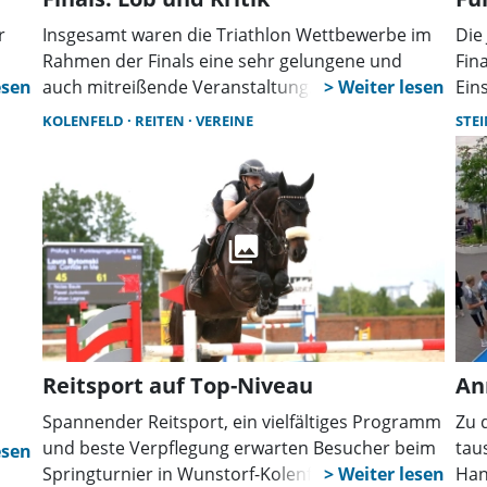
r
Insgesamt waren die Triathlon Wettbewerbe im
Die
Rahmen der Finals eine sehr gelungene und
Fin
auch mitreißende Veranstaltung. Ein Resümee,
Ein
n
das Ortsbürgermeisterin Christiane Schweer
ehr
KOLENFELD
REITEN
VEREINE
STE
röße
und Projektleiter Rüdiger Sauer von der
an 
Deutschen Triathlon Union (DTU) im Nachgang
med
s in
übereinstimmend trafen. Etwas Kritik gab es
übe
aber auch.
Reitsport auf Top-Niveau
An
Spannender Reitsport, ein vielfältiges Programm
Zu 
und beste Verpflegung erwarten Besucher beim
tau
Springturnier in Wunstorf-Kolenfeld. Rund 880
Han