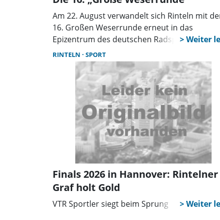
Am 22. August verwandelt sich Rinteln mit de
16. Großen Weserrunde erneut in das
Epizentrum des deutschen Radsports. Mit
mittlerweile erwarteten 1.500 Teilnehmende
RINTELN
SPORT
hat sich die Veranstaltung längst als feste G
im Kalender etabliert und ist ein essenzieller
Bestandteil der bedeutendsten Radmarathon
Deutschland.
Finals 2026 in Hannover: Rintelner
Graf holt Gold
VTR Sportler siegt beim Sprung