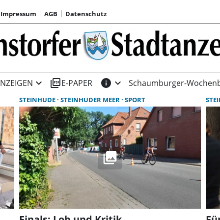
Impressum
AGB
Datenschutz
expand_more
picture_as_pdf
info
expand_more
NZEIGEN
E-PAPER
Schaumburger-Wochenb
STEINHUDE
STEINHUDER MEER
SPORT
STE
Finals: Lob und Kritik
Fü