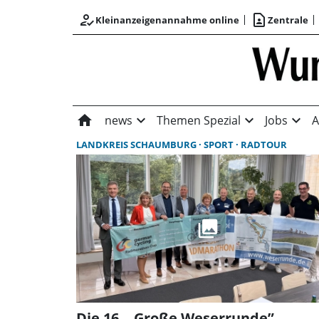
how_to_reg
contact_page
Kleinanzeigenannahme online
Zentrale
home
expand_more
expand_more
expand_more
news
Themen Spezial
Jobs
A
LANDKREIS SCHAUMBURG
SPORT
RADTOUR
Die 16. „Große Weserrunde”