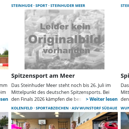
Reiter treten in 21 Prüfungen an. Höhepunkt ist
wäh
STEINHUDE
SPORT
STEINHUDER MEER
STE
der Große Preis von Kolenfeld am Sonntag.
sol
akt
Spitzensport am Meer
Sp
ramm
Das Steinhuder Meer steht noch bis 26. Juli im
Das
eim
Mittelpunkt des deutschen Spitzensports. Bei
Mit
80
den Finals 2026 kämpfen die besten Athleten des
den
ist
Landes in den Disziplinen Triathlon, Segeln,
Lan
KOLENFELD
SPORTABZEICHEN
ASV WUNSTORF SÜDAUE
WU
Surfen und Coastal Rowing um nationale Titel.
Sur
Der Eintritt ist kostenfrei.
Der 