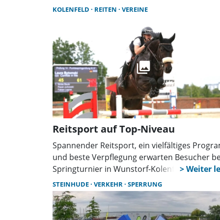
KOLENFELD
REITEN
VEREINE
Reitsport auf Top-Niveau
Spannender Reitsport, ein vielfältiges Prog
und beste Verpflegung erwarten Besucher b
Springturnier in Wunstorf-Kolenfeld. Rund 8
Reiter treten in 21 Prüfungen an. Höhepunkt 
STEINHUDE
VERKEHR
SPERRUNG
der Große Preis von Kolenfeld am Sonntag.