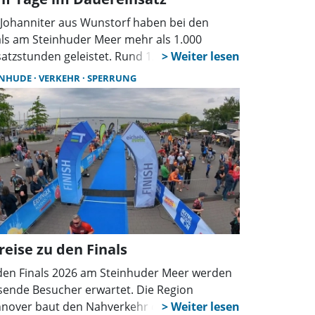
 Johanniter aus Wunstorf haben bei den
als am Steinhuder Meer mehr als 1.000
satzstunden geleistet. Rund 120
enamtliche Helfer sicherten die Wettkämpfe
INHUDE
VERKEHR
SPERRUNG
fünf Tagen sanitätsdienstlich ab. Die Zahl der
izinischen Versorgungen blieb dabei
rschaubar.
reise zu den Finals
den Finals 2026 am Steinhuder Meer werden
sende Besucher erwartet. Die Region
nover baut den Nahverkehr deutlich aus,