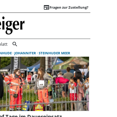
newspaper
Fragen zur Zustellung?
Suchergebnisse | 
search
latt
INHUDE
JOHANNITER
STEINHUDER MEER
nf Tage im Dauereinsatz