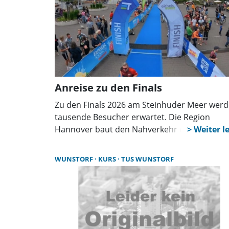
Anreise zu den Finals
Zu den Finals 2026 am Steinhuder Meer wer
tausende Besucher erwartet. Die Region
Hannover baut den Nahverkehr deutlich aus,
während Straßen gesperrt werden. Wer anrei
sollte früh planen, auf Busse umsteigen und
WUNSTORF
KURS
TUS WUNSTORF
aktuelle Verkehrsinfos beachten.