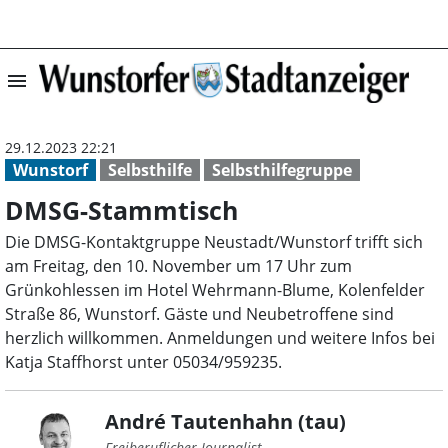
menu
DMSG-Stammtisc
29.12.2023 22:21
Wunstorf
Selbsthilfe
Selbsthilfegruppe
DMSG-Stammtisch
Die DMSG-Kontaktgruppe Neustadt/Wunstorf trifft sich
am Freitag, den 10. November um 17 Uhr zum
Grünkohlessen im Hotel Wehrmann-Blume, Kolenfelder
Straße 86, Wunstorf. Gäste und Neubetroffene sind
herzlich willkommen. Anmeldungen und weitere Infos bei
Katja Staffhorst unter 05034/959235.
André Tautenhahn (tau)
Freiberuflicher Journalist