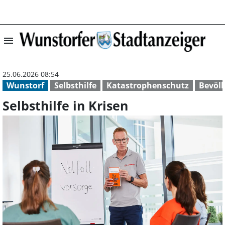
menu
Selbsthilfe in K
25.06.2026 08:54
Wunstorf
Selbsthilfe
Katastrophenschutz
Bevöl
Selbsthilfe in Krisen