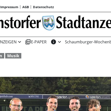
Impressum
AGB
Datenschutz
expand_more
picture_as_pdf
info
expand_more
NZEIGEN
E-PAPER
Schaumburger-Wochenb
en
Musik