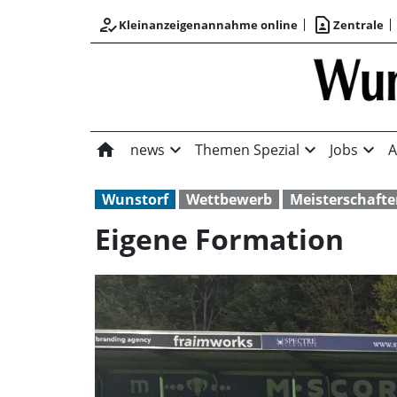
how_to_reg
contact_page
Kleinanzeigenannahme online
Zentrale
home
expand_more
expand_more
expand_more
news
Themen Spezial
Jobs
A
Wunstorf
Wettbewerb
Meisterschaft
Eigene Formation