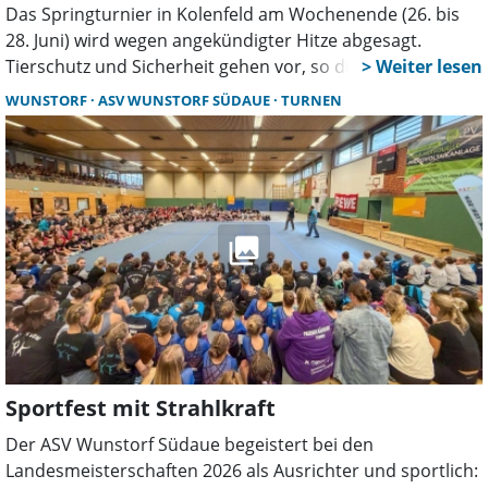
Das Springturnier in Kolenfeld am Wochenende (26. bis
28. Juni) wird wegen angekündigter Hitze abgesagt.
Tierschutz und Sicherheit gehen vor, so die Veranstalter.
Ein Ersatztermin im Herbst ist geplant, Nenngelder
WUNSTORF
ASV WUNSTORF SÜDAUE
TURNEN
werden erstattet.
Sportfest mit Strahlkraft
Der ASV Wunstorf Südaue begeistert bei den
Landesmeisterschaften 2026 als Ausrichter und sportlich: