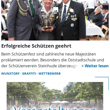
Erfolgreiche Schützen geehrt
Beim Schützenfest sind zahlreiche neue Majestäten
proklamiert worden. Besonders die Oststadtschule und
der Schützenverein Steinhude überzeugten mit starken
Ergebnissen im Nachwuchsbereich. Auch bei den
WUNSTORF
GRAFFITI
WETTBEWERB
Erwachsenen gab es bemerkenswerte Leistungen.