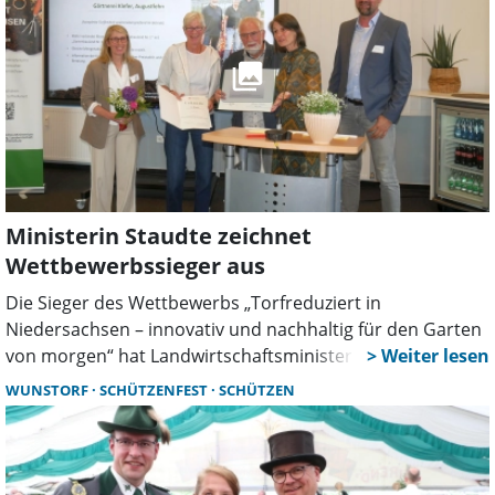
Ministerin Staudte zeichnet
Wettbewerbssieger aus
Die Sieger des Wettbewerbs „Torfreduziert in
Niedersachsen – innovativ und nachhaltig für den Garten
von morgen“ hat Landwirtschaftsministerin Miriam
Staudte in einem feierlichen Ambiente auf der
WUNSTORF
SCHÜTZENFEST
SCHÜTZEN
Landesgartenschau (LaGa) in Bad Nenndorf
ausgezeichnet.