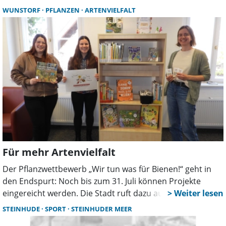
der D-Gruppe ungeschlagen und gewann mit 4,5 Punkten
WUNSTORF
PFLANZEN
ARTENVIELFALT
aus fünf Partien. Auch ein weiterer Wunstorfer
überzeugte.
Für mehr Artenvielfalt
Der Pflanzwettbewerb „Wir tun was für Bienen!“ geht in
den Endspurt: Noch bis zum 31. Juli können Projekte
eingereicht werden. Die Stadt ruft dazu auf, auch
kurzfristig Flächen naturnah zu gestalten, denn schon
STEINHUDE
SPORT
STEINHUDER MEER
kleine Maßnahmen helfen der Artenvielfalt.