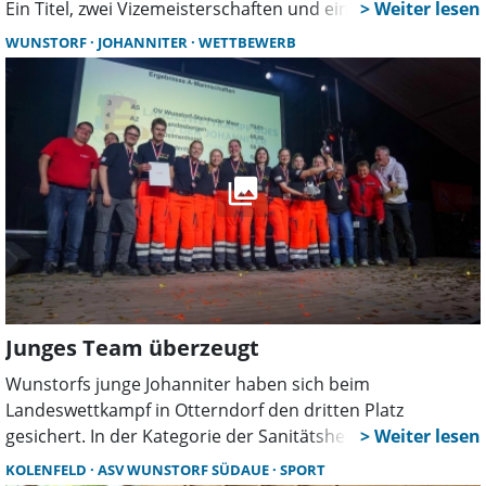
Ein Titel, zwei Vizemeisterschaften und eine rundum
gelungene Organisation mit 500 Teilnehmern machen das
WUNSTORF
JOHANNITER
WETTBEWERB
Wochenende zu einem besonderen Erfolg für Verein und
Stadt.
Junges Team überzeugt
Wunstorfs junge Johanniter haben sich beim
Landeswettkampf in Otterndorf den dritten Platz
gesichert. In der Kategorie der Sanitätshelfer überzeugte
das Team mit Einsatz, Teamgeist und guter Vorbereitung.
KOLENFELD
ASV WUNSTORF SÜDAUE
SPORT