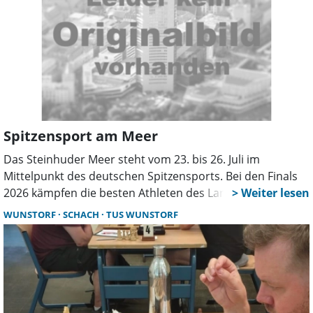
Spitzensport am Meer
Das Steinhuder Meer steht vom 23. bis 26. Juli im
Mittelpunkt des deutschen Spitzensports. Bei den Finals
2026 kämpfen die besten Athleten des Landes in den
Disziplinen Triathlon, Segeln, Surfen und Coastal Rowing
WUNSTORF
SCHACH
TUS WUNSTORF
um nationale Titel. Der Eintritt ist kostenfrei.