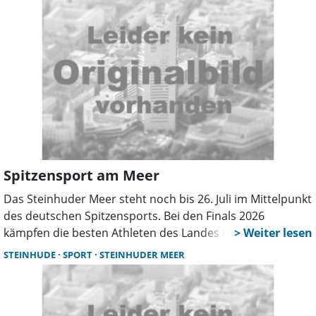
Spitzensport am Meer
Das Steinhuder Meer steht noch bis 26. Juli im Mittelpunkt
des deutschen Spitzensports. Bei den Finals 2026
kämpfen die besten Athleten des Landes in den
Disziplinen Triathlon, Segeln, Surfen und Coastal Rowing
STEINHUDE
SPORT
STEINHUDER MEER
um nationale Titel. Der Eintritt ist kostenfrei.