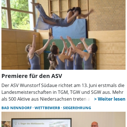
Premiere für den ASV
Der ASV Wunstorf Südaue richtet am 13. Juni erstmals die
Landesmeisterschaften in TGM, TGW und SGW aus. Mehr
als 500 Aktive aus Niedersachsen treten an der IGS
Wunstorf an. Sport, Showprogramm und eine große
BAD NENNDORF
WETTBEWERB
SIEGEREHRUNG
Tombola sorgen für ein buntes Familienevent bei freiem
Eintritt.