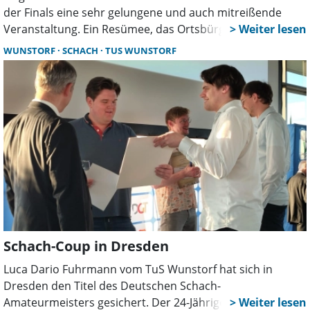
der Finals eine sehr gelungene und auch mitreißende
Veranstaltung. Ein Resümee, das Ortsbürgermeisterin
Christiane Schweer und Projektleiter Rüdiger Sauer von
WUNSTORF
SCHACH
TUS WUNSTORF
der Deutschen Triathlon Union (DTU) im Nachgang
übereinstimmend trafen. Etwas Kritik gab es aber auch.
Schach-Coup in Dresden
Luca Dario Fuhrmann vom TuS Wunstorf hat sich in
Dresden den Titel des Deutschen Schach-
Amateurmeisters gesichert. Der 24-Jährige blieb im Finale