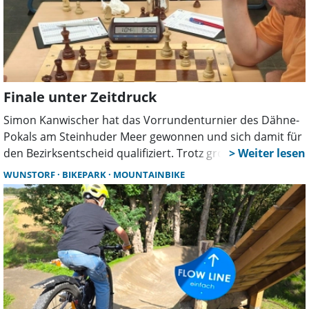
Finale unter Zeitdruck
Simon Kanwischer hat das Vorrundenturnier des Dähne-
Pokals am Steinhuder Meer gewonnen und sich damit für
den Bezirksentscheid qualifiziert. Trotz großer Hitze setzte
er sich in einem rein Wunstorfer Finale gegen Sikri Sevim
WUNSTORF
BIKEPARK
MOUNTAINBIKE
durch.