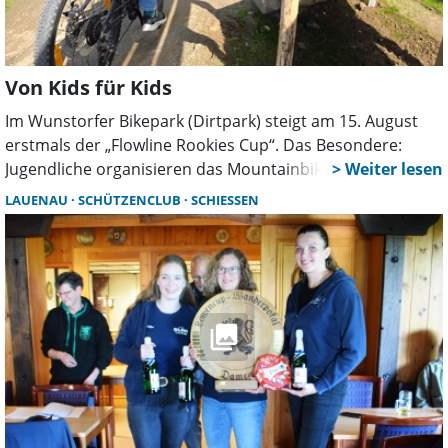
Von Kids für Kids
Im Wunstorfer Bikepark (Dirtpark) steigt am 15. August
erstmals der „Flowline Rookies Cup“. Das Besondere:
Jugendliche organisieren das Mountainbike-Rennen
selbst. Eingeladen sind Fahrer zwischen 8 und 18 Jahren –
LAUENAU
SCHÜTZENCLUB
SCHIESSEN
egal ob mit oder ohne Rennerfahrung. Teilnahme ist
kostenlos.