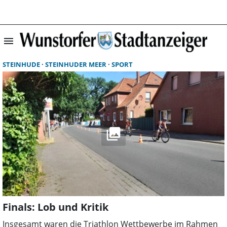
menu
Suchergebnisse 
STEINHUDE
STEINHUDER MEER
SPORT
Finals: Lob und Kritik
Insgesamt waren die Triathlon Wettbewerbe im Rahmen