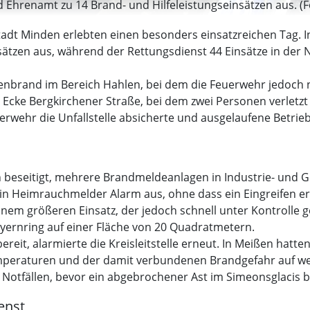
d Ehrenamt zu 14 Brand- und Hilfeleistungseinsätzen aus. (
adt Minden erlebten einen besonders einsatzreichen Tag. I
sätzen aus, während der Rettungsdienst 44 Einsätze in der 
brand im Bereich Hahlen, bei dem die Feuerwehr jedoch nic
, Ecke Bergkirchener Straße, bei dem zwei Personen verletz
rwehr die Unfallstelle absicherte und ausgelaufene Betrieb
n beseitigt, mehrere Brandmeldeanlagen in Industrie- und 
in Heimrauchmelder Alarm aus, ohne dass ein Eingreifen er
nem größeren Einsatz, der jedoch schnell unter Kontrolle g
yernring auf einer Fläche von 20 Quadratmetern.
reit, alarmierte die Kreisleitstelle erneut. In Meißen hatt
mperaturen und der damit verbundenen Brandgefahr auf we
 Notfällen, bevor ein abgebrochener Ast im Simeonsglacis b
enst