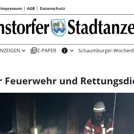
Impressum
AGB
Datenschutz
expand_more
picture_as_pdf
info
expand_more
NZEIGEN
E-PAPER
Schaumburger-Wochenb
ür Feuerwehr und Rettungsdi