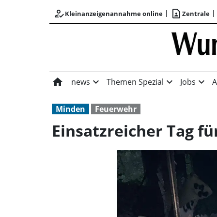
how_to_reg
contact_page
Kleinanzeigenannahme online
Zentrale
home
expand_more
expand_more
expand_more
news
Themen Spezial
Jobs
A
Minden
Feuerwehr
Einsatzreicher Tag f