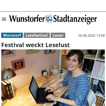
menu
Festival weckt L
Wunstorf
Lesefestival
Lesen
26.06.2025 13:58
Festival weckt Leselust