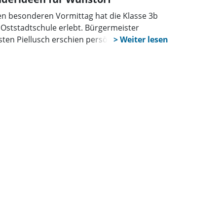
en besonderen Vormittag hat die Klasse 3b
 Oststadtschule erlebt. Bürgermeister
sten Piellusch erschien persönlich im
ssenraum, um die Briefe der Kinder zum
ma „Ideen für meine Stadt“
gegenzunehmen. Mit viel Zeit und einem
enen Ohr nahm er sich den Wünschen der
der an und brachte sogar gute Nachrichten