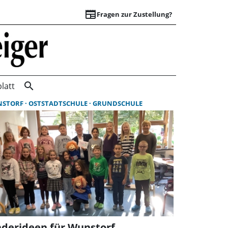
newspaper
Fragen zur Zustellung?
Suchergebnisse | 
search
latt
NSTORF
OSTSTADTSCHULE
GRUNDSCHULE
nderideen für Wunstorf