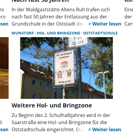
ös
In der Waldgaststätte Altens Ruh trafen sich
Ein
uro
nach fast 50 Jahren der Entlassung aus der
der
le.
Grundschule in der Oststadt der
Car
Klassenjahrgang 1972 bis 1976 Klasse C.
Kla
WUNSTORF
HOL- UND BRINGZONE
OSTSTADTSCHULE
Anwesend waren fünf Lehrerinnen und 20 von 28
The
Schülerinnen und Schüler.
ent
off
Kin
mit.
Weitere Hol- und Bringzone
t
Zu Beginn des 2. Schulhalbjahres wird in der
0-
Saarstraße eine Hol- und Bringzone für die
Oststadtschule eingerichtet. Es wäre bereits die