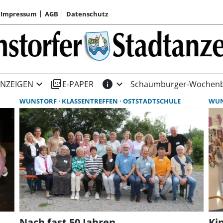
Impressum
AGB
Datenschutz
expand_more
picture_as_pdf
info
expand_more
NZEIGEN
E-PAPER
Schaumburger-Wochenb
WUNSTORF
KLASSENTREFFEN
OSTSTADTSCHULE
WU
Nach fast 50 Jahren
Ki