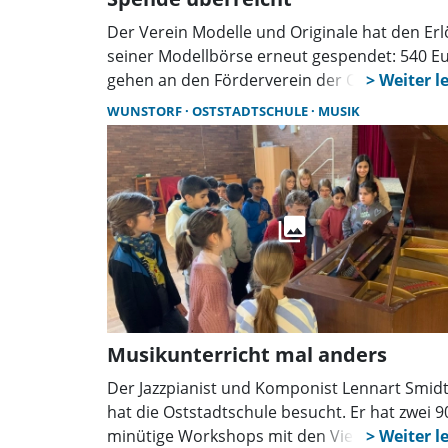
Der Verein Modelle und Originale hat den Erl
seiner Modellbörse erneut gespendet: 540 E
gehen an den Förderverein der Oststadtschu
Mit dem Geld sollen ein Kickertisch,
WUNSTORF
OSTSTADTSCHULE
MUSIK
Verkehrsschilder und Verschönerungen des
Schulhofes finanziert werden.
Musikunterricht mal anders
Der Jazzpianist und Komponist Lennart Smid
hat die Oststadtschule besucht. Er hat zwei 9
minütige Workshops mit den Viertklässlern