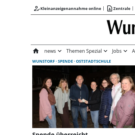
how_to_reg
contact_page
Kleinanzeigenannahme online
Zentrale
home
expand_more
expand_more
expand_more
news
Themen Spezial
Jobs
A
WUNSTORF
SPENDE
OSTSTADTSCHULE
Spende überreicht