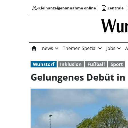
how_to_reg
contact_page
Kleinanzeigenannahme online
Zentrale
home
expand_more
expand_more
expand_more
news
Themen Spezial
Jobs
A
Wunstorf
Inklusion
Fußball
Sport
Gelungenes Debüt i