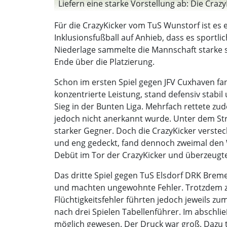
Liefern eine starke Vorstellung ab: Die Crazy
Für die CrazyKicker vom TuS Wunstorf ist es
Inklusionsfußball auf Anhieb, dass es sportli
Niederlage sammelte die Mannschaft starke s
Ende über die Platzierung.
Schon im ersten Spiel gegen JFV Cuxhaven fan
konzentrierte Leistung, stand defensiv stabil
Sieg in der Bunten Liga. Mehrfach rettete zud
jedoch nicht anerkannt wurde. Unter dem Str
starker Gegner. Doch die CrazyKicker verstec
und eng gedeckt, fand dennoch zweimal den Weg
Debüt im Tor der CrazyKicker und überzeugte
Das dritte Spiel gegen TuS Elsdorf DRK Brem
und machten ungewohnte Fehler. Trotzdem ze
Flüchtigkeitsfehler führten jedoch jeweils zu
nach drei Spielen Tabellenführer. Im abschli
möglich gewesen. Der Druck war groß. Dazu tr