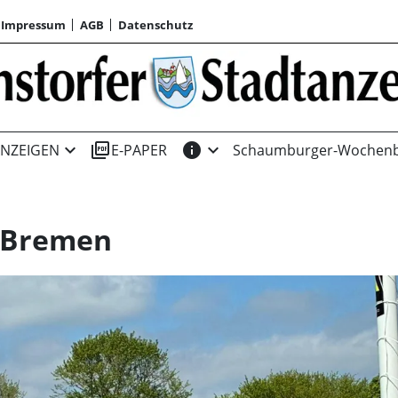
Impressum
AGB
Datenschutz
expand_more
picture_as_pdf
info
expand_more
NZEIGEN
E-PAPER
Schaumburger-Wochenb
n Bremen