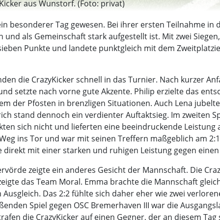
Kicker aus Wunstorf. (Foto: privat)
 ein besonderer Tag gewesen. Bei ihrer ersten Teilnahme in
ch und als Gemeinschaft stark aufgestellt ist. Mit zwei Sieg
ieben Punkte und landete punktgleich mit dem Zweitplatzie
den die CrazyKicker schnell in das Turnier. Nach kurzer Anf
 und setzte nach vorne gute Akzente. Philip erzielte das en
em der Pfosten in brenzligen Situationen. Auch Lena jubelte
ich stand dennoch ein verdienter Auftaktsieg. Im zweiten 
kten sich nicht und lieferten eine beeindruckende Leistung 
 ins Tor und war mit seinen Treffern maßgeblich am 2:1 Erfo
 direkt mit einer starken und ruhigen Leistung gegen einen
ervörde zeigte ein anderes Gesicht der Mannschaft. Die Cra
igte das Team Moral. Emma brachte die Mannschaft gleich 
m Ausgleich. Das 2:2 fühlte sich daher eher wie zwei verlor
eßenden Spiel gegen OSC Bremerhaven III war die Ausgangslag
afen die CrazyKicker auf einen Gegner, der an diesem Tag s