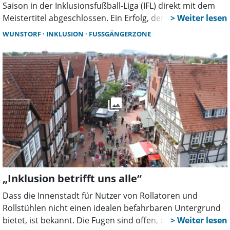
Saison in der Inklusionsfußball-Liga (IFL) direkt mit dem
Meistertitel abgeschlossen. Ein Erfolg, der Spieler, Eltern,
Verein und Fans stolz macht.
WUNSTORF
INKLUSION
FUSSGÄNGERZONE
„Inklusion betrifft uns alle“
Dass die Innenstadt für Nutzer von Rollatoren und
Rollstühlen nicht einen idealen befahrbaren Untergrund
bietet, ist bekannt. Die Fugen sind offen, es „klappern“ die