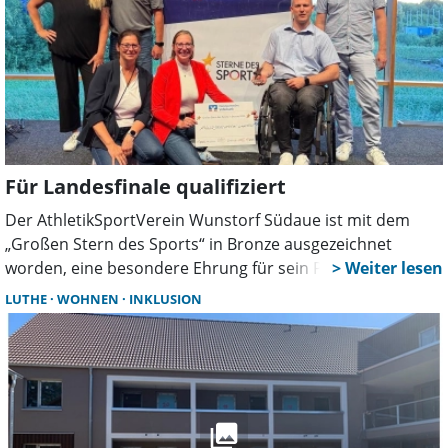
Für Landesfinale qualifiziert
Der AthletikSportVerein Wunstorf Südaue ist mit dem
„Großen Stern des Sports“ in Bronze ausgezeichnet
worden, eine besondere Ehrung für sein Projekt „Vielfalt
verbindet: Kultur, Sport und Inklusion im Einklang“. Damit
LUTHE
WOHNEN
INKLUSION
setzte sich der Verein gegen zahlreiche Mitbewerber
durch und hat sich fürs Landesfinale qualifiziert.