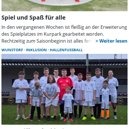
Spiel und Spaß für alle
In den vergangenen Wochen ist fleißig an der Erweiterung
des Spielplatzes im Kurpark gearbeitet worden.
Rechtzeitig zum Saisonbeginn ist alles fertig. Bei schönem
Frühlingswetter wurde er nun von Ortsbürgermeisterin
WUNSTORF
INKLUSION
HALLENFUSSBALL
Christiane Schweer und Bürgermeister Carsten Piellusch
eröffnet.