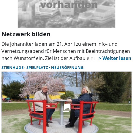
Netzwerk bilden
Die Johanniter laden am 21. April zu einem Info- und
Vernetzungsabend für Menschen mit Beeinträchtigungen
nach Wunstorf ein. Ziel ist der Aufbau einer
Netzwerkgruppe. Auch die Stadt ist vertreten und steht
STEINHUDE
SPIELPLATZ
NEUERÖFFNUNG
für Austausch und Fragen bereit.