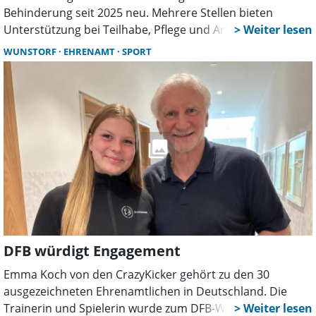
Behinderung seit 2025 neu. Mehrere Stellen bieten
Unterstützung bei Teilhabe, Pflege und Anträgen. Ein
Schwerpunkt liegt auf der EUTB-Sprechstunde im Rathaus
WUNSTORF
EHRENAMT
SPORT
sowie der Zusammenarbeit mit Region und
Verfahrenslotsen.
DFB würdigt Engagement
Emma Koch von den CrazyKicker gehört zu den 30
ausgezeichneten Ehrenamtlichen in Deutschland. Die
Trainerin und Spielerin wurde zum DFB-Wochenende