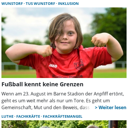
roten Steine, dazu kommen zahlreiche Unebenheiten im
WUNSTORF
TUS WUNSTORF
INKLUSION
Pflaster sowie nicht immer optimal zu erreichende
Geschäfte. Doch darum soll es in diesem Bericht nicht in
erster Linie gehen.
Fußball kennt keine Grenzen
Wenn am 23. August im Barne Stadion der Anpfiff ertönt,
geht es um weit mehr als nur um Tore. Es geht um
Gemeinschaft, Mut und den Beweis, dass Fußball für
jeden da ist. Zum ersten Mal richtet der TuS Wunstorf mit
LUTHE
FACHKRÄFTE
FACHKRÄFTEMANGEL
seinen CrazyKickern einen Spieltag der
Inklusionsfußballliga in Turnierform aus.