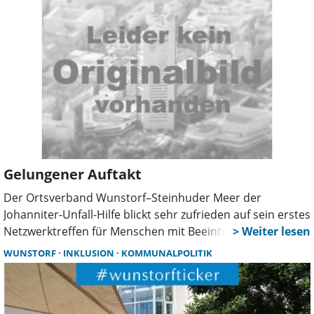
Gelungener Auftakt
Der Ortsverband Wunstorf–Steinhuder Meer der
Johanniter-Unfall-Hilfe blickt sehr zufrieden auf sein erstes
Netzwerktreffen für Menschen mit Beeinträchtigungen
und ihre Angehörigen zurück. Rund 40 Interessierte
WUNSTORF
INKLUSION
KOMMUNALPOLITIK
waren der Einladung in die Johanniter-Dienststelle in
Wunstorf gefolgt und nutzten den Abend für einen
lebendigen und intensiven Austausch. In einer offenen,