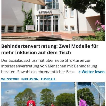
wertschätzenden und konstruktiven Atmosphäre kamen
zahlreiche Ideen, Wünsche und Erwartungen an den
Aufbau eines dauerhaften Netzwerks zur Sprache. Ziel der
neuen Veranstaltungsreihe ist es, einen Raum für
Begegnung, gegenseitige Unterstützung und Vernetzung
zu schaffen.
Behindertenvertretung: Zwei Modelle für
mehr Inklusion auf dem Tisch
Der Sozialausschuss hat über neue Strukturen zur
Interessenvertretung von Menschen mit Behinderung
beraten. Sowohl ein ehrenamtlicher Beauftragter als auch
ein Inklusionsbeirat fanden eine Mehrheit. Die endgültige
WUNSTORF
INKLUSION
FUSSBALL
Entscheidung wurde im Verwaltungsausschuss am
Montag jedoch vertagt.