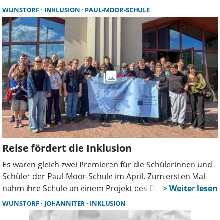
„Ehrendank ans Ehrenamt“ nach Berlin eingeladen – eine
WUNSTORF
INKLUSION
PAUL-MOOR-SCHULE
besondere Anerkennung für ihr Engagement im
inklusiven Fußball.
Reise fördert die Inklusion
Es waren gleich zwei Premieren für die Schülerinnen und
Schüler der Paul-Moor-Schule im April. Zum ersten Mal
nahm ihre Schule an einem Projekt des EU-Programms
Erasmus+ teil und zum ersten Mal ging man auf
WUNSTORF
JOHANNITER
INKLUSION
Klassenfahrt.