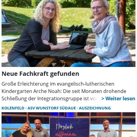
Neue Fachkraft gefunden
Große Erleichterung im evangelisch-lutherischen
Kindergarten Arche Noah: Die seit Monaten drohende
Schließung der Integrationsgruppe ist vom Tisch. Für die
Betreuung der Kinder mit besonderem Förderbedarf hat
KOLENFELD
ASV WUNSTORF SÜDAUE
AUSZEICHNUNG
sich eine qualifizierte Fachkraft aus dem Bereich
Heilerziehungspflege gefunden.