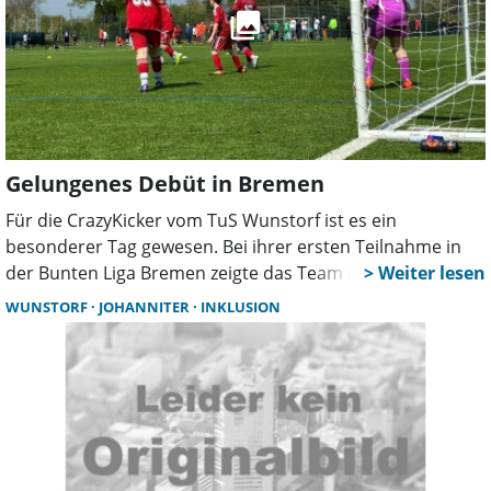
Gelungenes Debüt in Bremen
Für die CrazyKicker vom TuS Wunstorf ist es ein
besonderer Tag gewesen. Bei ihrer ersten Teilnahme in
der Bunten Liga Bremen zeigte das Team im
Inklusionsfußball auf Anhieb, dass es sportlich und als
WUNSTORF
JOHANNITER
INKLUSION
Gemeinschaft stark aufgestellt ist.