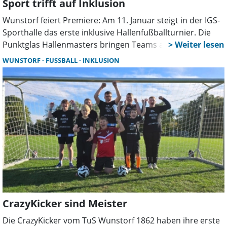
Sport trifft auf Inklusion
Wunstorf feiert Premiere: Am 11. Januar steigt in der IGS-
Sporthalle das erste inklusive Hallenfußballturnier. Die
Punktglas Hallenmasters bringen Teams aus dem Norden
zusammen – von Werder Bremen bis Arminia Hannover.
WUNSTORF
FUSSBALL
INKLUSION
Sport, Respekt und Vielfalt stehen im Mittelpunkt.
CrazyKicker sind Meister
Die CrazyKicker vom TuS Wunstorf 1862 haben ihre erste