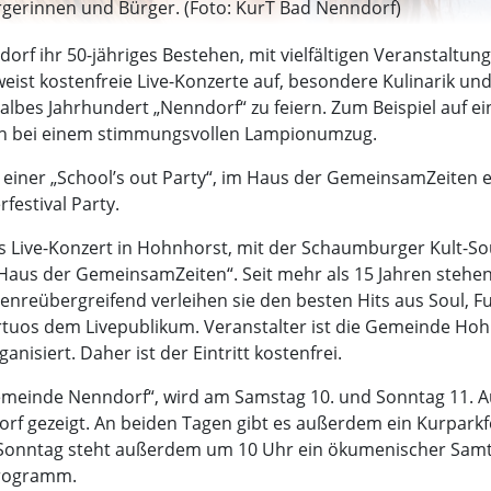
ürgerinnen und Bürger. (Foto: KurT Bad Nenndorf)
dorf ihr 50-jähriges Bestehen, mit vielfältigen Veranstalt
t kostenfreie Live-Konzerte auf, besondere Kulinarik und v
albes Jahrhundert „Nenndorf“ zu feiern. Zum Beispiel auf 
uch bei einem stimmungsvollen Lampionumzug.
 einer „School’s out Party“, im Haus der GemeinsamZeiten e.
festival Party.
ies Live-Konzert in Hohnhorst, mit der Schaumburger Kult-S
Haus der GemeinsamZeiten“. Seit mehr als 15 Jahren stehen
reübergreifend verleihen sie den besten Hits aus Soul, Fun
virtuos dem Livepublikum. Veranstalter ist die Gemeinde Ho
siert. Daher ist der Eintritt kostenfrei.
einde Nenndorf“, wird am Samstag 10. und Sonntag 11. Au
orf gezeigt. An beiden Tagen gibt es außerdem ein Kurpar
 Sonntag steht außerdem um 10 Uhr ein ökumenischer Sam
Programm.