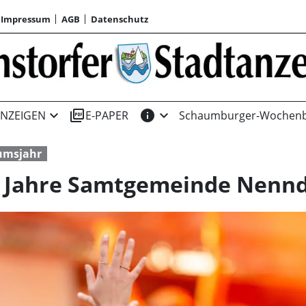
Impressum
AGB
Datenschutz
expand_more
picture_as_pdf
info
expand_more
NZEIGEN
E-PAPER
Schaumburger-Wochenb
umsjahr
0 Jahre Samtgemeinde Nennd