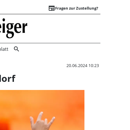
newspaper
Fragen zur Zustellung?
Grund zum Feiern:
search
latt
20.06.2024 10:23
orf