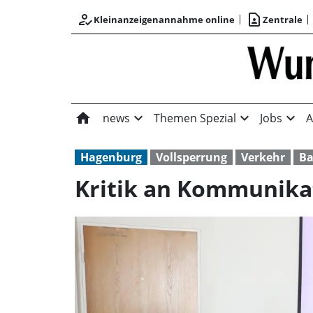
how_to_reg
contact_page
Kleinanzeigenannahme online
Zentrale
home
expand_more
expand_more
expand_more
news
Themen Spezial
Jobs
A
Hagenburg
Vollsperrung
Verkehr
Ba
Kritik an Kommunika