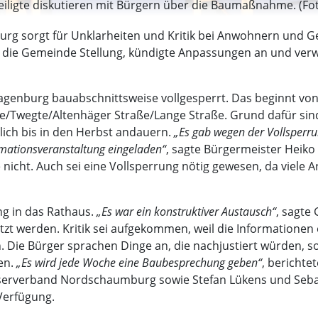
iligte diskutieren mit Bürgern über die Baumaßnahme. (Foto
urg sorgt für Unklarheiten und Kritik bei Anwohnern und G
die Gemeinde Stellung, kündigte Anpassungen an und verw
 Hagenburg bauabschnittsweise vollgesperrt. Das beginnt vo
ße/Twegte/Altenhäger Straße/Lange Straße. Grund dafür sin
ich bis in den Herbst andauern.
„Es gab wegen der Vollsperru
mationsveranstaltung eingeladen“
, sagte Bürgermeister Heiko 
 nicht. Auch sei eine Vollsperrung nötig gewesen, da viele A
g in das Rathaus.
„Es war ein konstruktiver Austausch“
, sagte
etzt werden. Kritik sei aufgekommen, weil die Informatione
 Die Bürger sprachen Dinge an, die nachjustiert würden, so
en.
„Es wird jede Woche eine Baubesprechung geben“
, bericht
serverband Nordschaumburg sowie Stefan Lükens und Seba
Verfügung.