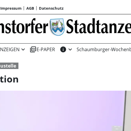
Impressum
AGB
Datenschutz
expand_more
picture_as_pdf
info
expand_more
NZEIGEN
E-PAPER
Schaumburger-Wochenb
ustelle
tion