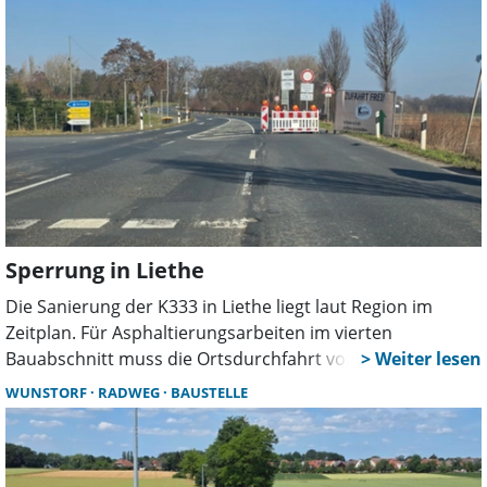
Sperrung in Liethe
Die Sanierung der K333 in Liethe liegt laut Region im
Zeitplan. Für Asphaltierungsarbeiten im vierten
Bauabschnitt muss die Ortsdurchfahrt vom 1. bis 3. Juli
aber erneut voll gesperrt werden. Der Verkehr wird
WUNSTORF
RADWEG
BAUSTELLE
großräumig umgeleitet. Die Fertigstellung ist nun bereits
für Ende Juli geplant.