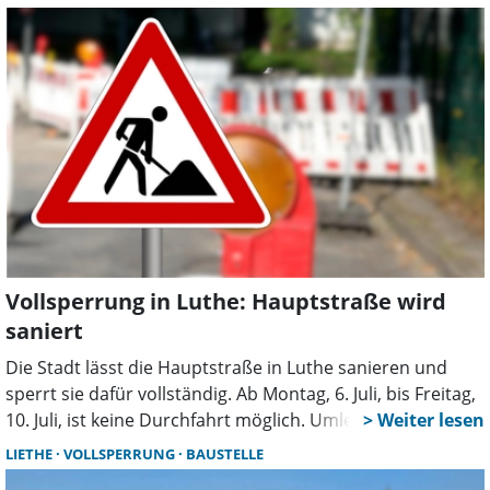
Einschränkungen weiter.
Vollsperrung in Luthe: Hauptstraße wird
saniert
Die Stadt lässt die Hauptstraße in Luthe sanieren und
sperrt sie dafür vollständig. Ab Montag, 6. Juli, bis Freitag,
10. Juli, ist keine Durchfahrt möglich. Umleitungen sind
eingerichtet, die Zufahrt erfolgt über alternative Straßen.
LIETHE
VOLLSPERRUNG
BAUSTELLE