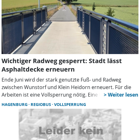
Wichtiger Radweg gesperrt: Stadt lässt
Asphaltdecke erneuern
Ende Juni wird der stark genutzte Fuß- und Radweg
zwischen Wunstorf und Klein Heidorn erneuert. Für die
Arbeiten ist eine Vollsperrung nötig. Eine Umleitung wird
eingerichtet, Schulen werden gesondert informiert.
HAGENBURG
REGIOBUS
VOLLSPERRUNG