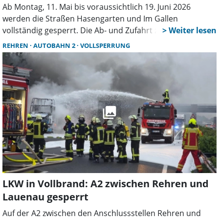
Ab Montag, 11. Mai bis voraussichtlich 19. Juni 2026
werden die Straßen Hasengarten und Im Gallen
vollständig gesperrt. Die Ab- und Zufahrt zur B83 –
Bückeburg ist nicht betroffen und bleibt uneingeschränkt
REHREN
AUTOBAHN 2
VOLLSPERRUNG
möglich. Das Tierheim ist aus Richtung Bückeburg
kommend weiterhin uneingeschränkt erreichbar.
LKW in Vollbrand: A2 zwischen Rehren und
Lauenau gesperrt
Auf der A2 zwischen den Anschlussstellen Rehren und