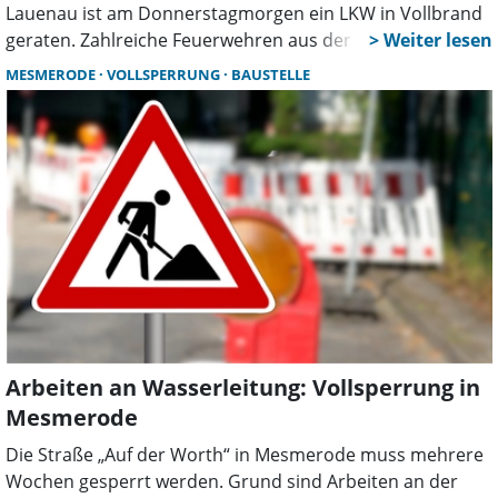
Lauenau ist am Donnerstagmorgen ein LKW in Vollbrand
geraten. Zahlreiche Feuerwehren aus der Umgebung sind
aktuell im Einsatz, die Fahrbahn Richtung Hannover ist
MESMERODE
VOLLSPERRUNG
BAUSTELLE
aufgrund der laufenden Löscharbeiten vollständig
gesperrt, es kommt bereits zu erheblichen
Verkehrsbehinderungen und Stau ab Rehren.
Arbeiten an Wasserleitung: Vollsperrung in
Mesmerode
Die Straße „Auf der Worth“ in Mesmerode muss mehrere
Wochen gesperrt werden. Grund sind Arbeiten an der