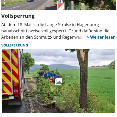
Vollsperrung
Ab dem 18. Mai ist die Lange Straße in Hagenburg
bauabschnittsweise voll gesperrt. Grund dafür sind die
Arbeiten an den Schmutz- und Regenwasserkanälen, sie
werden voraussichtlich bis in den Herbst andauern. Der
VOLLSPERRUNG
Fernverkehr wird für die Dauer der Bauarbeiten ab
Wunstorf über Bokeloh, Mesmerode, Sachsenhagen und
Bergkirchen umgeleitet.