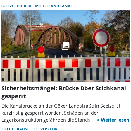
SEELZE
BRÜCKE
MITTELLANDKANAL
Sicherheitsmängel: Brücke über Stichkanal
gesperrt
Die Kanalbrücke an der Göxer Landstraße in Seelze ist
kurzfristig gesperrt worden. Schäden an der
Lagerkonstruktion gefährden die Standsicherheit. Eine
Umleitung wird eingerichtet, Busse fahren mit
LUTHE
BAUSTELLE
VERKEHR