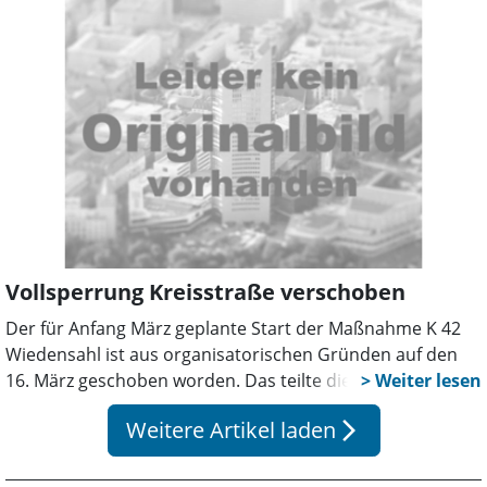
Ortskundige sollten den Bereich großräumig umfahren.
Vollsperrung Kreisstraße verschoben
Der für Anfang März geplante Start der Maßnahme K 42
Wiedensahl ist aus organisatorischen Gründen auf den
16. März geschoben worden. Das teilte die
Niedersächsische Landesbehörde für Straßenbau und
Weitere Artikel laden
arrow_forward_ios
Verkehr in Hameln per Pressemeldung mit.