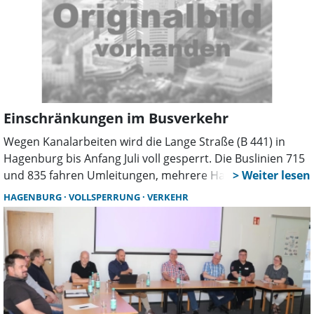
Einschränkungen im Busverkehr
Wegen Kanalarbeiten wird die Lange Straße (B 441) in
Hagenburg bis Anfang Juli voll gesperrt. Die Buslinien 715
und 835 fahren Umleitungen, mehrere Haltestellen
entfallen. Ersatzhaltestellen werden eingerichtet. Die
HAGENBURG
VOLLSPERRUNG
VERKEHR
Üstra empfiehlt Fahrgästen, sich vorab zu informieren.