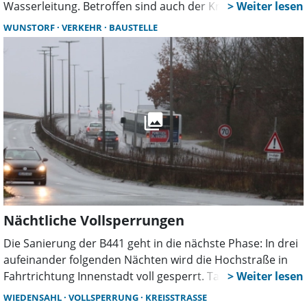
Wasserleitung. Betroffen sind auch der Kreuzungsbereich
zur Auhagener Straße, der Busverkehr sowie mehrere
WUNSTORF
VERKEHR
BAUSTELLE
Umleitungsstrecken.
Nächtliche Vollsperrungen
Die Sanierung der B441 geht in die nächste Phase: In drei
aufeinander folgenden Nächten wird die Hochstraße in
Fahrtrichtung Innenstadt voll gesperrt. Tagsüber sind
anschließend weitere Einschränkungen nötig.
WIEDENSAHL
VOLLSPERRUNG
KREISSTRASSE