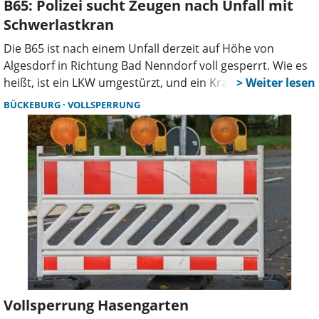
B65: Polizei sucht Zeugen nach Unfall mit
Schwerlastkran
Die B65 ist nach einem Unfall derzeit auf Höhe von
Algesdorf in Richtung Bad Nenndorf voll gesperrt. Wie es
heißt, ist ein LKW umgestürzt, und ein Kran im Graben. In
der ersten Unfallmeldung war es noch unklar, ob eine
BÜCKEBURG
VOLLSPERRUNG
Person eingeklemmt wurde, dass hat sich aber nicht
bestätigt. Im Einsatz sind unter anderem die Freiwilligen
Feuerwehren zum Absichern der Unfallstelle. Verunfallt ist
ein 40 Tonnen schwerer Schwerlastkran, was die Bergung
erschweren dürfte. Die Bergung erwies sich als langwierig.
Erst am späten Abend wurde die Unfallstelle freigegeben.
Der Fahrzeugführer wurde bei dem Unfall leicht verletzt.
Vollsperrung Hasengarten