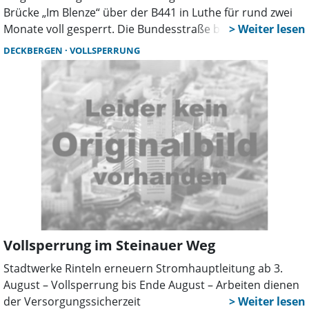
Brücke „Im Blenze“ über der B441 in Luthe für rund zwei
Monate voll gesperrt. Die Bundesstraße bleibt während
der Arbeiten nach Angaben der Landesbehörde
DECKBERGEN
VOLLSPERRUNG
weitgehend ohne Einschränkungen befahrbar.
Vollsperrung im Steinauer Weg
Stadtwerke Rinteln erneuern Stromhauptleitung ab 3.
August – Vollsperrung bis Ende August – Arbeiten dienen
der Versorgungssicherzeit