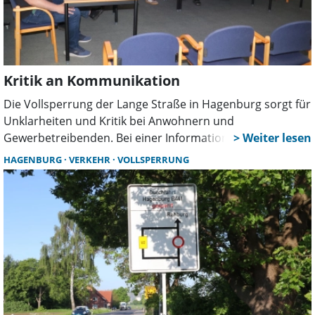
Kritik an Kommunikation
Die Vollsperrung der Lange Straße in Hagenburg sorgt für
Unklarheiten und Kritik bei Anwohnern und
Gewerbetreibenden. Bei einer Informationsveranstaltung
im Rathaus nahm die Gemeinde Stellung, kündigte
HAGENBURG
VERKEHR
VOLLSPERRUNG
Anpassungen an und verwies auf notwendige Arbeiten
am Kanalnetz bis in den Herbst.