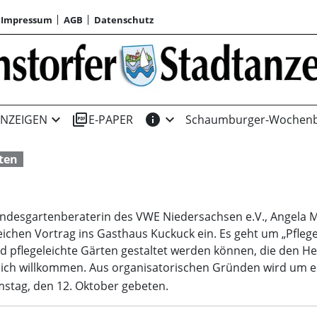
Impressum
AGB
Datenschutz
expand_more
picture_as_pdf
info
expand_more
NZEIGEN
E-PAPER
Schaumburger-Wochenb
ten
andesgartenberaterin des VWE Niedersachsen e.V., Angela M
hen Vortrag ins Gasthaus Kuckuck ein. Es geht um „Pflegel
und pflegeleichte Gärten gestaltet werden können, die den
erzlich willkommen. Aus organisatorischen Gründen wird um
stag, den 12. Oktober gebeten.