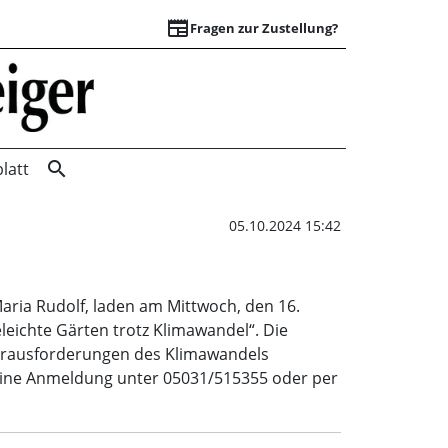
newspaper
Fragen zur Zustellung?
Pflegeleichte Gärt
search
latt
05.10.2024 15:42
aria Rudolf, laden am Mittwoch, den 16.
eichte Gärten trotz Klimawandel“. Die
 Herausforderungen des Klimawandels
 eine Anmeldung unter 05031/515355 oder per