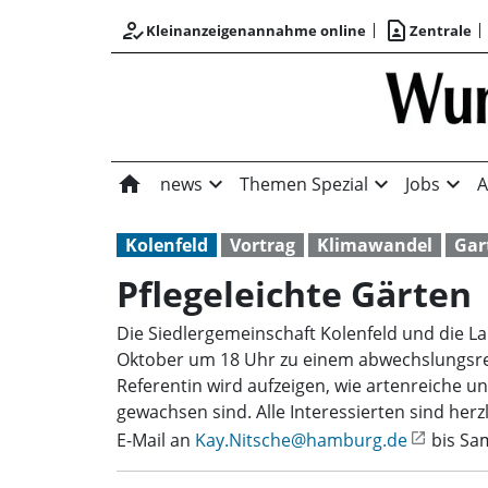
how_to_reg
contact_page
Kleinanzeigenannahme online
Zentrale
home
expand_more
expand_more
expand_more
news
Themen Spezial
Jobs
A
Kolenfeld
Vortrag
Klimawandel
Gar
Pflegeleichte Gärten
Die Siedlergemeinschaft Kolenfeld und die L
Oktober um 18 Uhr zu einem abwechslungsreic
Referentin wird aufzeigen, wie artenreiche 
gewachsen sind. Alle Interessierten sind h
E-Mail an
Kay.Nitsche@hamburg.de
bis Sam