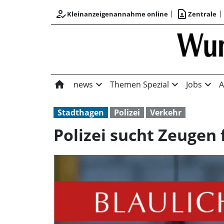
how_to_reg
contact_page
Kleinanzeigenannahme online
Zentrale
home
expand_more
expand_more
expand_more
news
Themen Spezial
Jobs
A
Stadthagen
Polizei
Verkehr
Polizei sucht Zeugen