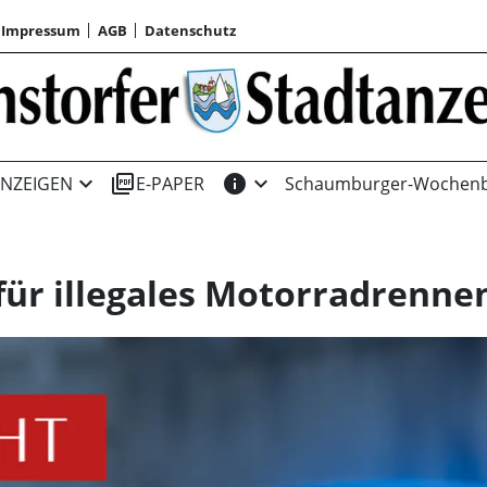
Impressum
AGB
Datenschutz
expand_more
picture_as_pdf
info
expand_more
NZEIGEN
E-PAPER
Schaumburger-Wochenb
 für illegales Motorradrenne