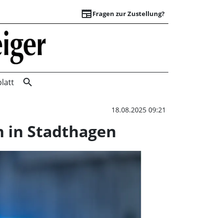
newspaper
Fragen zur Zustellung?
Polizei sucht Zeug
search
latt
18.08.2025 09:21
n in Stadthagen