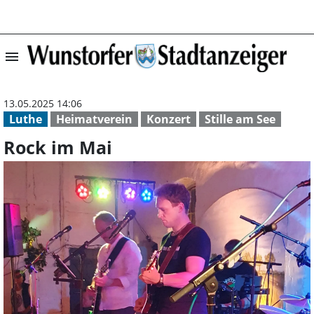
menu
Rock im Mai | W
13.05.2025 14:06
Luthe
Heimatverein
Konzert
Stille am See
Rock im Mai