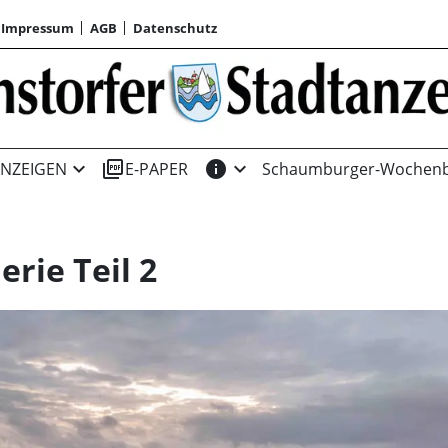
Impressum
AGB
Datenschutz
expand_more
picture_as_pdf
info
expand_more
NZEIGEN
E-PAPER
Schaumburger-Wochenb
erie Teil 2