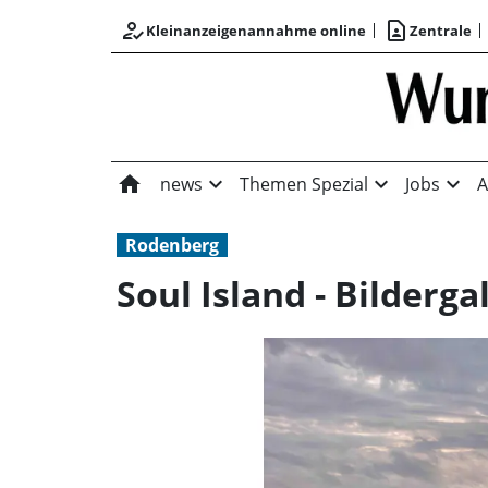
how_to_reg
contact_page
Kleinanzeigenannahme online
Zentrale
home
expand_more
expand_more
expand_more
news
Themen Spezial
Jobs
A
Rodenberg
Soul Island - Bildergal