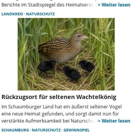
Berichte im Stadtspiegel des Heimatvereins bezeugen
dies. Doch inzwischen scheinen die Saatkrähen die
LANDKREIS
NATURSCHUTZ
Nachtigallen in großem Umfang abgelöst zu haben.
Rückzugsort für seltenen Wachtelkönig
Im Schaumburger Land hat ein äußerst seltener Vogel
eine neue Heimat gefunden, und sorgt damit nun für
verstärkte Aufmerksamkeit bei Naturschutz und
Landwirtschaft. Zwischen Kleinhegesdorf, Groß Hegesdorf
SCHAUMBURG
NATURSCHUTZ
GEWINNSPIEL