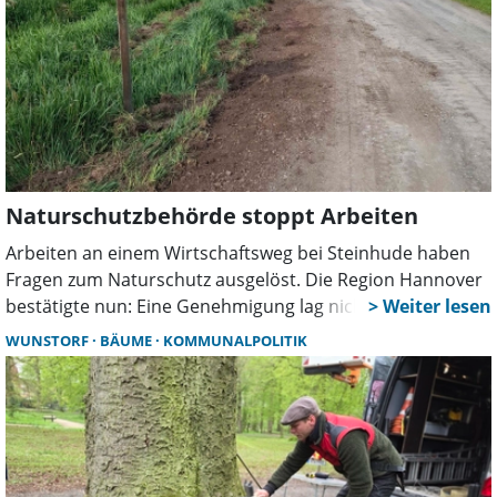
zunehmenden Einsatz von Mährobotern werden
nachtaktive Gartenbewohner wie Igel, Frösche und
Amphibien besonders bedroht.
Naturschutzbehörde stoppt Arbeiten
Arbeiten an einem Wirtschaftsweg bei Steinhude haben
Fragen zum Naturschutz ausgelöst. Die Region Hannover
bestätigte nun: Eine Genehmigung lag nicht vor. Die
Maßnahmen wurden gestoppt, der Verursacher muss
WUNSTORF
BÄUME
KOMMUNALPOLITIK
einen Antrag nachreichen.