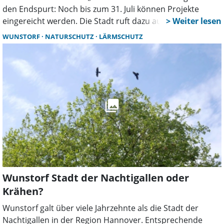
den Endspurt: Noch bis zum 31. Juli können Projekte
eingereicht werden. Die Stadt ruft dazu auf, auch
kurzfristig Flächen naturnah zu gestalten, denn schon
WUNSTORF
NATURSCHUTZ
LÄRMSCHUTZ
kleine Maßnahmen helfen der Artenvielfalt.
Wunstorf Stadt der Nachtigallen oder
Krähen?
Wunstorf galt über viele Jahrzehnte als die Stadt der
Nachtigallen in der Region Hannover. Entsprechende