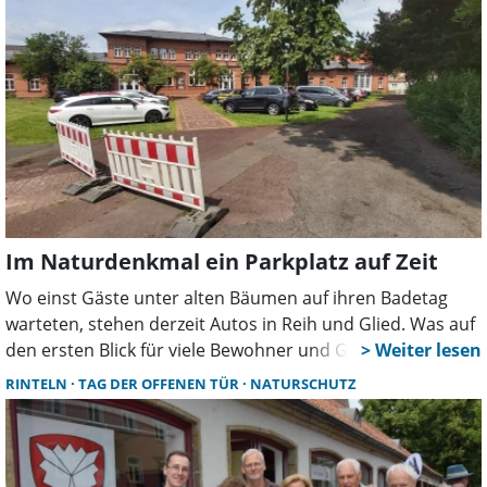
Im Naturdenkmal ein Parkplatz auf Zeit
Wo einst Gäste unter alten Bäumen auf ihren Badetag
warteten, stehen derzeit Autos in Reih und Glied. Was auf
den ersten Blick für viele Bewohner und Gäste des
Staatsbades wie eine Autoschau wirkt, sorgt für
RINTELN
TAG DER OFFENEN TÜR
NATURSCHUTZ
Kopfschütteln und Unmut. Die Zweckentfremdung dieses
als Naturdenkmal geschützten traditionsreichen Kurparks
sei völlig unakzeptabel, sind sich auch Gäste des
angrenzenden Hotel Esplanade einig. Das Hotel kann