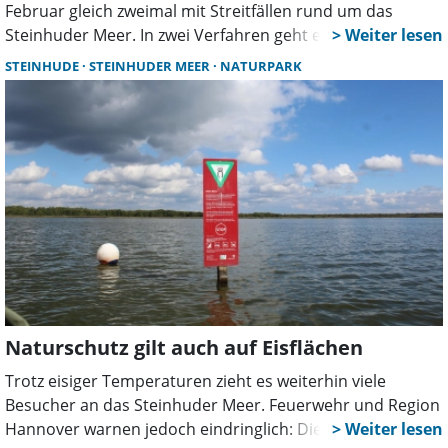
Februar gleich zweimal mit Streitfällen rund um das
Steinhuder Meer. In zwei Verfahren geht es um Verstöße
gegen wasser- und naturschutzrechtliche Vorschriften –
STEINHUDE
STEINHUDER MEER
NATURPARK
vom Ausschluss vom Gemeingebrauch bis zum Verbot
von Modellflügen.
Naturschutz gilt auch auf Eisflächen
Trotz eisiger Temperaturen zieht es weiterhin viele
Besucher an das Steinhuder Meer. Feuerwehr und Region
Hannover warnen jedoch eindringlich: Die Eisflächen sind