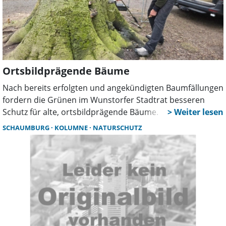
Ortsbildprägende Bäume
Nach bereits erfolgten und angekündigten Baumfällungen
fordern die Grünen im Wunstorfer Stadtrat besseren
Schutz für alte, ortsbildprägende Bäume. Eine
Verordnung soll künftig klare Regeln schaffen und
SCHAUMBURG
KOLUMNE
NATURSCHUTZ
Fällungen nur nach Prüfung ermöglichen.