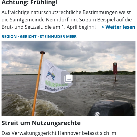
Achtung: Frühling!
Auf wichtige naturschutzrechtliche Bestimmungen weist
die Samtgemeinde Nenndorf hin. So zum Beispiel auf die
Brut- und Setzzeit, die am 1. April beginnt und am 15. Juli
endet. Diese Regelung dient dem besonderen Schutz
REGION
GERICHT
STEINHUDER MEER
wildlebender Tiere während der Aufzucht ihres
Nachwuchses.
Streit um Nutzungsrechte
Das Verwaltungsgericht Hannover befasst sich im