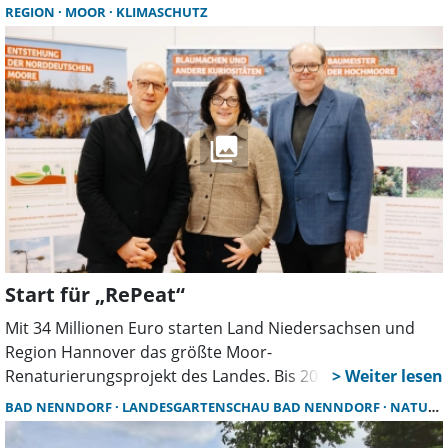
nicht freigegeben und tragen nicht sicher. Zudem dürfen
REGION
MOOR
KLIMASCHUTZ
die sensiblen Naturschutzgebiete zum Schutz
überwinternder Vögel nicht betreten werden.
Start für „RePeat“
Mit 34 Millionen Euro starten Land Niedersachsen und
Region Hannover das größte Moor-
Renaturierungsprojekt des Landes. Bis 2035 sollen drei
Moore in der Region wiedervernässt werden, um CO2-
BAD NENNDORF
LANDESGARTENSCHAU BAD NENNDORF
NATURSCHUTZ
Emissionen zu senken und wertvolle Lebensräume zu
erhalten.