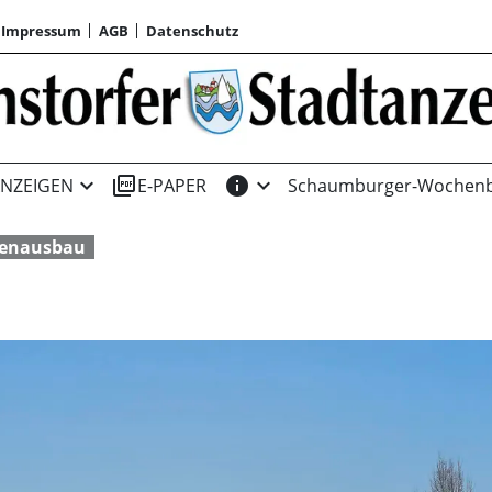
Impressum
AGB
Datenschutz
expand_more
picture_as_pdf
info
expand_more
NZEIGEN
E-PAPER
Schaumburger-Wochenb
ßenausbau