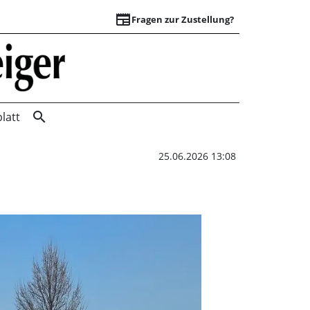
newspaper
Fragen zur Zustellung?
Sperrung in Liethe
search
latt
25.06.2026 13:08