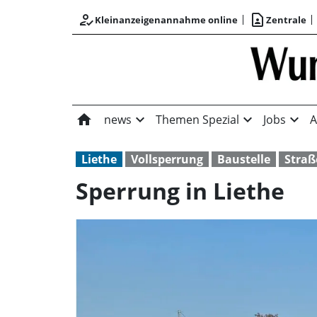
how_to_reg
contact_page
Kleinanzeigenannahme online
Zentrale
home
expand_more
expand_more
expand_more
news
Themen Spezial
Jobs
A
Liethe
Vollsperrung
Baustelle
Stra
Sperrung in Liethe