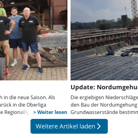
Update: Nordumgehu
 in die neue Saison. Als
Die ergiebigen Niederschläg
urück in die Oberliga
den Bau der Nordumgehung a
 Regionalliga, die
Grundwasserstände bestimmt
ersächsischen Oberligen
um das Trogbauwerk unter de
Weitere Artikel laden
arrow_forward_ios
ms sind es. Zum Auftakt geht