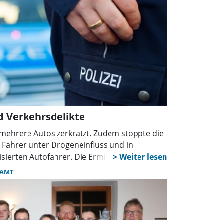
 Verkehrsdelikte
mehrere Autos zerkratzt. Zudem stoppte die
n Fahrer unter Drogeneinfluss und in
isierten Autofahrer. Die Ermittlungen laufen,
 gebeten.
NAMT