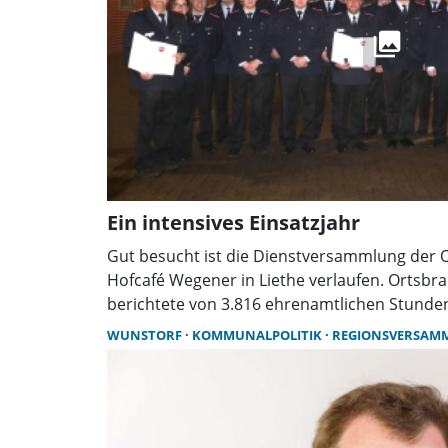
Ein intensives Einsatzjahr
Gut besucht ist die Dienstversammlung der
Hofcafé Wegener in Liethe verlaufen. Ortsb
berichtete von 3.816 ehrenamtlichen Stunde
Beförderungen sowie dem neuen Förderverei
WUNSTORF
KOMMUNALPOLITIK
REGIONSVERSAM