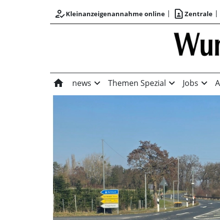
how_to_reg
contact_page
Kleinanzeigenannahme online
Zentrale
home
expand_more
expand_more
expand_more
news
Themen Spezial
Jobs
A