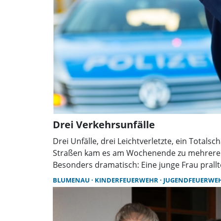
Drei Verkehrsunfälle
Drei Unfälle, drei Leichtverletzte, ein Totals
Straßen kam es am Wochenende zu mehreren
Besonders dramatisch: Eine junge Frau prall
einen Baum.
BLUMENAU
KINDERFEUERWEHR
JUGENDFEUERWE