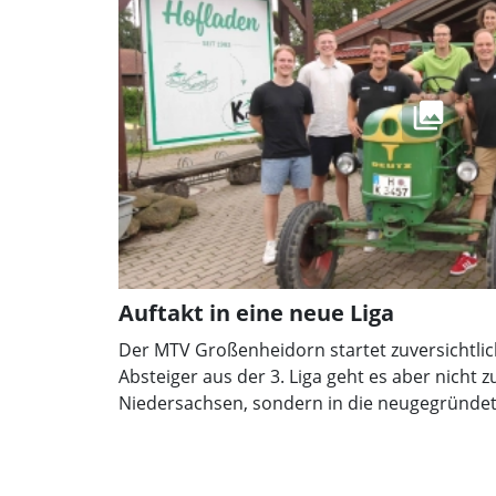
Auftakt in eine neue Liga
Der MTV Großenheidorn startet zuversichtlich
Absteiger aus der 3. Liga geht es aber nicht z
Niedersachsen, sondern in die neugegründete
Mannschaften aus den beiden früheren nied
(Nordsee und Niedersachsen) vereint. 14 Tea
es am 31. August zum TV Schiffdorf.