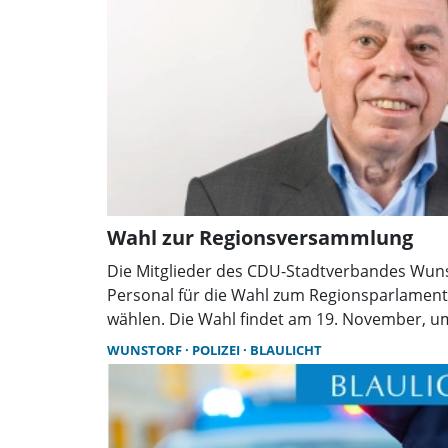
Wahl zur Regionsversammlung
Die Mitglieder des CDU-Stadtverbandes Wunst
Personal für die Wahl zum Regionsparlamen
wählen. Die Wahl findet am 19. November, u
Café „Wegener´s Hof“ in Liethe statt.
WUNSTORF
POLIZEI
BLAULICHT