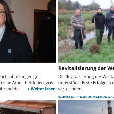
Revitalisierung der W
wuchsabteilungen gut
Die Revitalisierung der Westa
greiche Arbeit betrieben, was
unterstützt. Erste Erfolge in
ährend der
verzeichnen.
end zum Ausdruck brachte.
WUNSTORF
NORDUMGEHUNG