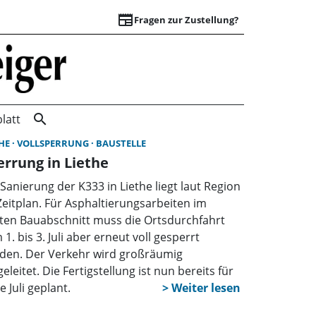
newspaper
Fragen zur Zustellung?
Startseite | Wunst
search
latt
THE
VOLLSPERRUNG
BAUSTELLE
errung in Liethe
 Sanierung der K333 in Liethe liegt laut Region
Zeitplan. Für Asphaltierungsarbeiten im
rten Bauabschnitt muss die Ortsdurchfahrt
1. bis 3. Juli aber erneut voll gesperrt
den. Der Verkehr wird großräumig
leitet. Die Fertigstellung ist nun bereits für
 Juli geplant.