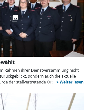
ewählt
im Rahmen ihrer Dienstversammlung nicht
zurückgeblickt, sondern auch die aktuelle
urde der stellvertretende Ortsbrandmeister
.