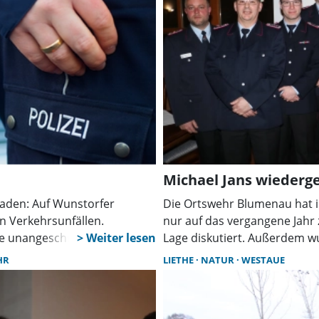
Michael Jans wiederg
chaden: Auf Wunstorfer
Die Ortswehr Blumenau hat 
 Verkehrsunfällen.
nur auf das vergangene Jahr 
te unangeschnallt gegen
Lage diskutiert. Außerdem w
Michael Jans im Amt bestätigt
HR
LIETHE
NATUR
WESTAUE