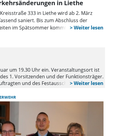
rkehrsänderungen in Liethe
 Kreisstraße 333 in Liethe wird ab 2. März
assend saniert. Bis zum Abschluss der
eiten im Spätsommer kommt es in mehreren
abschnitten zu Sperrungen und
kehrsbehinderungen. Auch die Erreichbarkeit
 Hofläden ist teilweise eingeschränkt.
BLUMENAU
FE
Neuwahle
ar um 19.30 Uhr ein. Veranstaltungsort ist
Die Ortswehr 
des 1. Vorsitzenden und der Funktionsträger.
Tagesordnung
ftragten und des Festausschusses statt.
Wichtigster T
beln im Schützenhaus in Blumenau statt.
UERWEHR