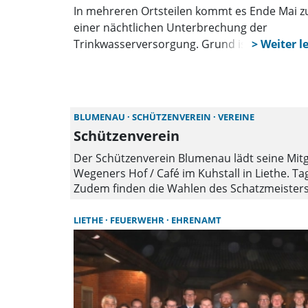
In mehreren Ortsteilen kommt es Ende Mai z
einer nächtlichen Unterbrechung der
Trinkwasserversorgung. Grund ist die
Inbetriebnahme eines neuen Leitungsabschni
Haushalte sollten sich vorbereiten und
ausreichend Wasser bevorraten.
BLUMENAU
SCHÜTZENVEREIN
VEREINE
Schützenverein
Der Schützenverein Blumenau lädt seine Mitg
Wegeners Hof / Café im Kuhstall in Liethe. 
Zudem finden die Wahlen des Schatzmeisters
Traditionell findet am Sonntag nach der Jah
LIETHE
FEUERWEHR
EHRENAMT