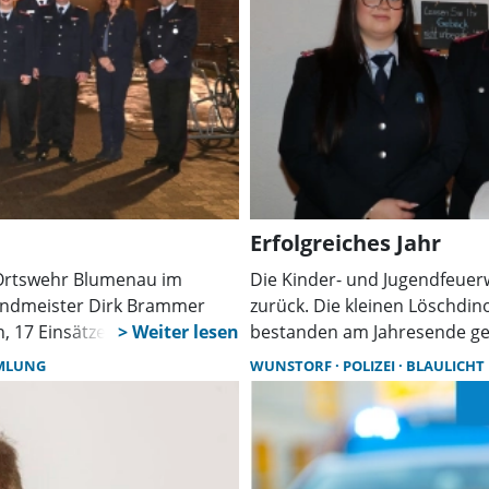
Erfolgreiches Jahr
 Ortswehr Blumenau im
Die Kinder- und Jugendfeuerw
randmeister Dirk Brammer
zurück. Die kleinen Löschdin
n, 17 Einsätzen, mehreren
bestanden am Jahresende ge
n der Feuerwehr.
Jugendfeuerwehr war erfolgr
MLUNG
WUNSTORF
POLIZEI
BLAULICHT
Wettkämpfen.