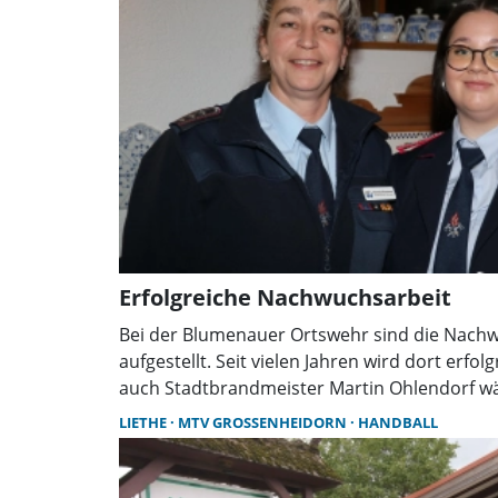
Erfolgreiche Nachwuchsarbeit
Bei der Blumenauer Ortswehr sind die Nach
aufgestellt. Seit vielen Jahren wird dort erfol
auch Stadtbrandmeister Martin Ohlendorf w
Dienstversammlung im Hofcafé Wegener lob
LIETHE
MTV GROSSENHEIDORN
HANDBALL