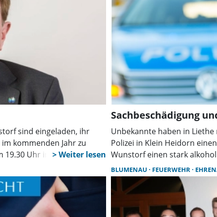
Sachbeschädigung und
orf sind eingeladen, ihr
Unbekannte haben in Liethe 
t im kommenden Jahr zu
Polizei in Klein Heidorn eine
m 19.30 Uhr im Hofladen und
Wunstorf einen stark alkohol
Zeugen werden um Hinweise
BLUMENAU
FEUERWEHR
EHRE