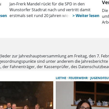
Ve
u
Jan‑Frerk Mandel rückt für die SPD in den
Wunstorfer Stadtrat nach und vertritt damit
Die
erstmals seit rund 20 Jahren wieder
umf
tts.
Blumenau/Liethe. Der 35‑Jährige will die kurze
Arb
verbleibende Wahlperiode nutzen, um Themen
Bau
der Ortsteile sichtbar zu machen und
Ver
Erfahrungen zu sammeln.
der
lieder zur Jahreshauptversammlung am Freitag, den 7. Febru
Tagesordnungspunkte sind unter anderem die Jahresberichte 
, der Fahnenträger, der Kassenprüfer, des Datenschutzbeau
reshauptversammlung, also am 9. Februar, das Skat und Kno
LIETHE
FEUERWEHR
JUGENDFE