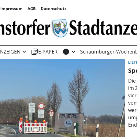
Impressum
AGB
Datenschutz
expand_more
picture_as_pdf
info
expand_more
NZEIGEN
E-PAPER
Schaumburger-Wochenb
LIE
Sp
Die
im 
vie
vom 
wer
umge
Ende