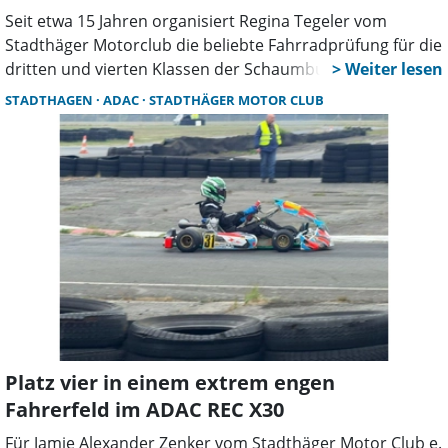
Seit etwa 15 Jahren organisiert Regina Tegeler vom
Stadthäger Motorclub die beliebte Fahrradprüfung für die
dritten und vierten Klassen der Schaumburger
Grundschulen. Begonnen hatte die Aktion bereits vor
STADTHAGEN
ADAC
STADTHÄGER MOTOR CLUB
circa 50 Jahren beim ADAC im Rahmen des Ferienspaßes,
konnte sich Tegeler erinnern. An 23 Terminen engagieren
sich ehrenamtliche Helferinnen und Helfer des
Stadthäger Motorclubs an den Standorten der
Grundschulen. An zwei Tagen betreuten drei
Vereinsmitglieder die dritten und vierten Klassen der
beiden Standorte Niedernwöhren und Meerbeck.
Platz vier in einem extrem engen
Fahrerfeld im ADAC REC X30
Für Jamie Alexander Zenker vom Stadthäger Motor Club e.