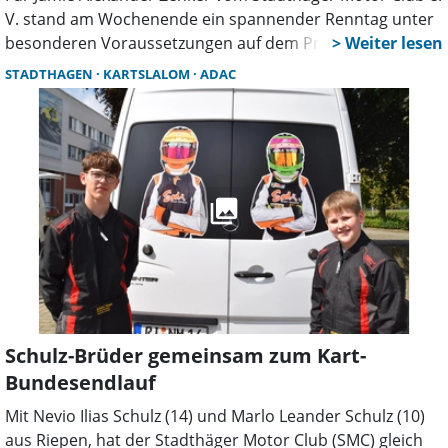
V. stand am Wochenende ein spannender Renntag unter
besonderen Voraussetzungen auf dem Programm. Im
ADAC Rundstrecken-Einsteiger-Cup startet er in der
STADTHAGEN
KARTSLALOM
ADAC
neuen Motorenklasse X30.
Schulz-Brüder gemeinsam zum Kart-
Bundesendlauf
Mit Nevio Ilias Schulz (14) und Marlo Leander Schulz (10)
aus Riepen, hat der Stadthäger Motor Club (SMC) gleich