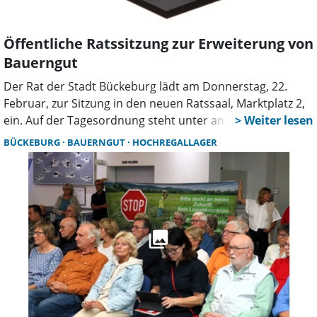
äußern“, erklärte der Bürgermeister in einem Gespräch
mit dem Schaumburger Wochenblatt.
Öffentliche Ratssitzung zur Erweiterung von
Bauerngut
Der Rat der Stadt Bückeburg lädt am Donnerstag, 22.
Februar, zur Sitzung in den neuen Ratssaal, Marktplatz 2,
ein. Auf der Tagesordnung steht unter anderem die
Erweiterung von Bauerngut und die damit verbundene
BÜCKEBURG
BAUERNGUT
HOCHREGALLAGER
erneute Öffentliche Auslegung nach diversen
Planänderungen. Zudem steht die Ernennung des
stellvertretenden Ortsbrandmeisters der Ortsfeuerwehr
Müsingen an. Zum Abschluss der Sitzung findet die
Einwohnerfragestunde statt.