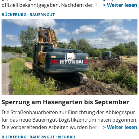
offiziell bekanntgegeben. Nachdem der Rat der Stadt
bereits im Mai 2024 die notwendigen Bauleitplanungen,
BÜCKEBURG
BAUERNGUT
einschließlich der Änderung des Flächennutzungsplans,
verabschiedet hatte, wurden die Beschlüsse am 12.
September im Amtsblatt des Landkreises Schaumburg
veröffentlicht. Mit der Genehmigung durch den Landkreis
tritt der Bebauungsplan nun in Kraft.
Sperrung am Hasengarten bis September
Die Straßenbauarbeiten zur Einrichtung der Abbiegespur
für das neue Bauerngut-Logistikzentrum haten begonnen.
Die vorbereitenden Arbeiten wurden bereits im Juli
abgeschlossen, und nun wird der nächste Bauabschnitt in
BÜCKEBURG
BAUERNGUT
NEUBAU