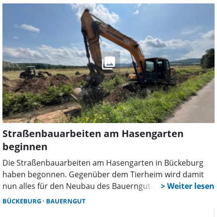
Angriff genommen.
Straßenbauarbeiten am Hasengarten
beginnen
Die Straßenbauarbeiten am Hasengarten in Bückeburg
haben begonnen. Gegenüber dem Tierheim wird damit
nun alles für den Neubau des Bauerngut-
Logistikzentrums vorbereitet. Diese Bauarbeiten sollen
BÜCKEBURG
BAUERNGUT
aus organisatorischen Gründen vor dem eigentlichen