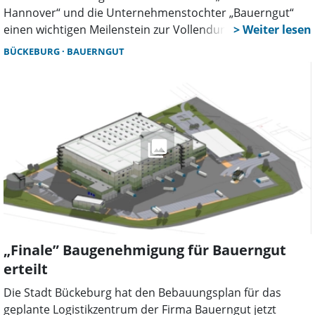
Hannover“ und die Unternehmenstochter „Bauerngut“
einen wichtigen Meilenstein zur Vollendung des neuen
Logistikzentrums am Standort Bückeburg vollzogen. Beim
BÜCKEBURG
BAUERNGUT
Richtfest mit Vertretern aus Verwaltung, Politik und
Wirtschaft hoben die Redner die Bedeutung des Projektes
hervor, das Investitionen von rund 180 Millionen Euro
erfordert.
„Finale” Baugenehmigung für Bauerngut
erteilt
Die Stadt Bückeburg hat den Bebauungsplan für das
geplante Logistikzentrum der Firma Bauerngut jetzt