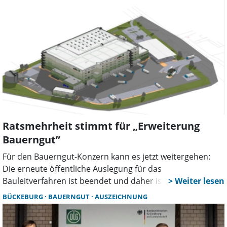
Baubeginn auf dem Gelände abgeschlossen werden. Ziel
ist es, die Verkehrssituation im Umfeld des neuen
Logistikzentrums durch eine neue Abbiegespur auf das
Grundstück zu entlasten. Die geplanten Zufahrten zum
neuen Bauerngut-Logistikzentrum umfassen eine PKW-
Ausfahrt und eine Hauptzufahrt.
Ratsmehrheit stimmt für „Erweiterung
Bauerngut”
Für den Bauerngut-Konzern kann es jetzt weitergehen:
Die erneute öffentliche Auslegung für das
Bauleitverfahren ist beendet und daher ist der Rat der
Stadt Bückeburg zur endgültigen Abstimmung für den
BÜCKEBURG
BAUERNGUT
AUSZEICHNUNG
Neubau eines Logistikzentrums des einheimischen
Fleischverarbeiters Bauerngut gekommen.