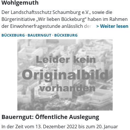
Wohlgemuth
Der Landschaftsschutz Schaumburg e.V., sowie die
Bürgerinitiative „Wir lieben Bückeburg“ haben im Rahmen
der Einwohnerfragestunde anlässlich der
Bauausschusssitzung am 17.11.22, unter der Leitung von
BÜCKEBURG
BAUERNGUT
BÜCKEBURG
Frau Sandra Schauer-Bolte acht Fragen an die
Ausschussvorsitzende und den Bürgermeister
Wohlgemuth, gerichtet. Da die Fragen weder von der
Vorsitzenden, den Ausschussmitgliedern noch vom
Bürgermeister beantwortet werden konnten, wurde vom
Bürgermeister versichert, in Anwesenheit von 70
Bückeburger Bürgerinnen und Bürger, die Fragen in den
Gruppen und Fraktionen zu besprechen und zeitnah
darauf zurückzukommen.
Bauerngut: Öffentliche Auslegung
In der Zeit vom 13. Dezember 2022 bis zum 20. Januar