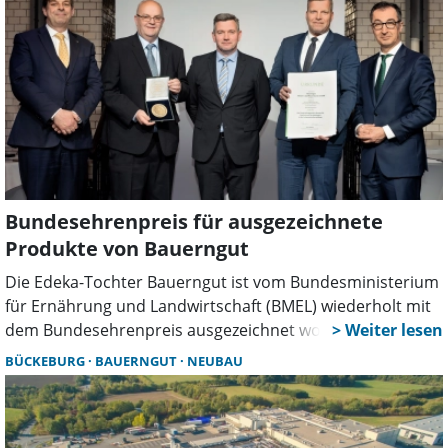
Bundesehrenpreis für ausgezeichnete
Produkte von Bauerngut
Die Edeka-Tochter Bauerngut ist vom Bundesministerium
für Ernährung und Landwirtschaft (BMEL) wiederholt mit
dem Bundesehrenpreis ausgezeichnet worden. Dieser
Preis steht für die höchste Qualitätsauszeichnung der
BÜCKEBURG
BAUERNGUT
NEUBAU
deutschen Ernährungswirtschaft und wird Unternehmen
für die konstant hohe und regelmäßig ausgezeichnete
Qualität der Produkte verliehen. Allein in diesem Jahr