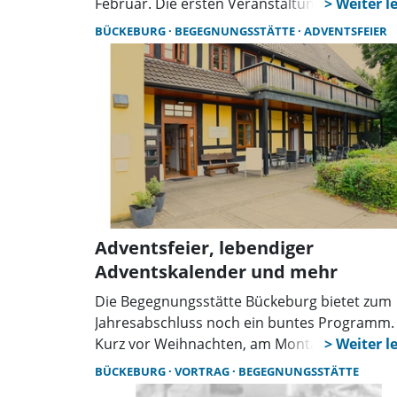
Februar. Die ersten Veranstaltungen sind sc
gelaufen, weiter geht es mit der traditionelle
BÜCKEBURG
BEGEGNUNGSSTÄTTE
ADVENTSFEIER
Karnevalsfeier am Veilchendienstag, dem 17.
Februar, beginnt um 10 Uhr mit einem Frühs
und Musik von Henk Vrugteveel. Verkleidung
sind willkommen, eine Anmeldung ist
erforderlich.
Adventsfeier, lebendiger
Adventskalender und mehr
Die Begegnungsstätte Bückeburg bietet zum
Jahresabschluss noch ein buntes Programm.
Kurz vor Weihnachten, am Montag, dem 22.
Dezember, ab 14.30 Uhr, lädt die
BÜCKEBURG
VORTRAG
BEGEGNUNGSSTÄTTE
Begegnungsstätte zum gemeinsamen Singen