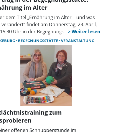
nährung im Alter
er dem Titel „Ernährung im Alter – und was
h verändert“ findet am Donnerstag, 23. April,
15.30 Uhr in der Begegnungsstätte
keburg ein kostenfreier Vortrag statt.
KEBURG
BEGEGNUNGSSTÄTTE
VERANSTALTUNG
erentin ist Bettina Bode Berg, Dozentin für
undheits- und Persönlichkeitsentwicklung.
dächtnistraining zum
sprobieren
einer offenen Schnupperstunde im