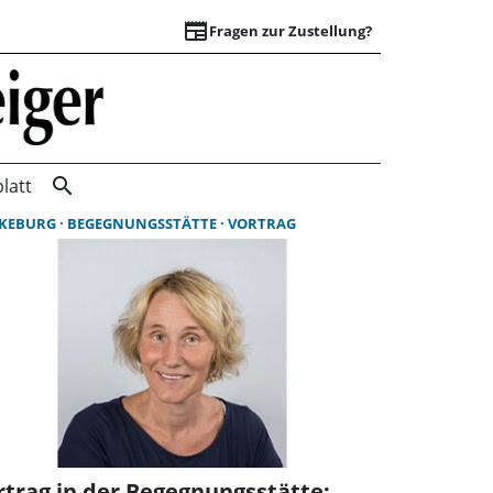
newspaper
Fragen zur Zustellung?
Suchergebnisse | 
search
latt
KEBURG
BEGEGNUNGSSTÄTTE
VORTRAG
rtrag in der Begegnungsstätte: