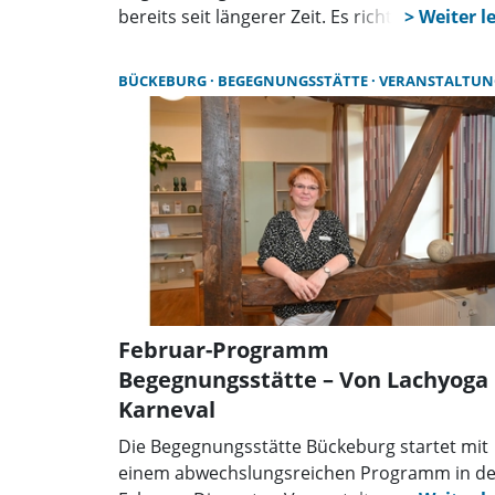
bereits seit längerer Zeit. Es richtet sich an
Senioren und Anfänger und bietet kostenfrei
Beratung sowie Vorträge. Heidelmann
BÜCKEBURG
BEGEGNUNGSSTÄTTE
VERANSTALTUN
unterstützt bei Fragen rund um Handy und
Tablet und hilft auch bei Computer-Probleme
Februar-Programm
Begegnungsstätte – Von Lachyoga 
Karneval
Die Begegnungsstätte Bückeburg startet mit
einem abwechslungsreichen Programm in d