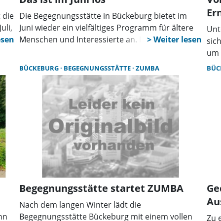
Er
 die
Die Begegnungsstätte in Bückeburg bietet im
uli,
Juni wieder ein vielfältiges Programm für ältere
Unt
nn
Menschen und Interessierte an. Neben
sic
geselligen Treffen und Spielen stehen auch
um 
erin
Vorträge, digitale Beratung und
Büc
BÜCKEBURG
BEGEGNUNGSSTÄTTE
ZUMBA
BÜC
Bewegungsangebote auf dem Plan.
Ref
as
Ges
mige
und
hes
ern
Begegnungsstätte startet ZUMBA
Ge
Au
Nach dem langen Winter lädt die
nn
Begegnungsstätte Bückeburg mit einem vollen
Zu 