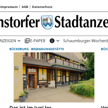
Impressum
AGB
Datenschutz
expand_more
picture_as_pdf
info
expand_more
NZEIGEN
E-PAPER
Schaumburger-Wochenb
BÜCKEBURG
BEGEGNUNGSSTÄTTE
BÜC
Das ist im Juni los
Vo