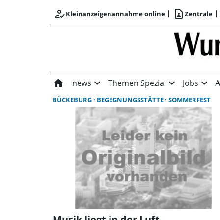
how_to_reg
contact_page
Kleinanzeigenannahme online
Zentrale
home
expand_more
expand_more
expand_more
news
Themen Spezial
Jobs
A
BÜCKEBURG
BEGEGNUNGSSTÄTTE
SOMMERFEST
Musik liegt in der Luft