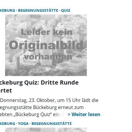
lreiche Angebote, die von digitaler Beratung
 hin zu Lachyoga reichen.
KEBURG
BEGEGNUNGSSTÄTTE
QUIZ
ckeburg Quiz: Dritte Runde
artet
Donnerstag, 23. Oktober, um 15 Uhr lädt die
egnungsstätte Bückeburg erneut zum
iebten „Bückeburg Quiz“ ein. Bereits zum
tten Mal moderiert Hans Lindemeier, die
KEBURG
YOGA
BEGEGNUNGSSTÄTTE
anstaltung, die mit neuen Quiz-Fragen und