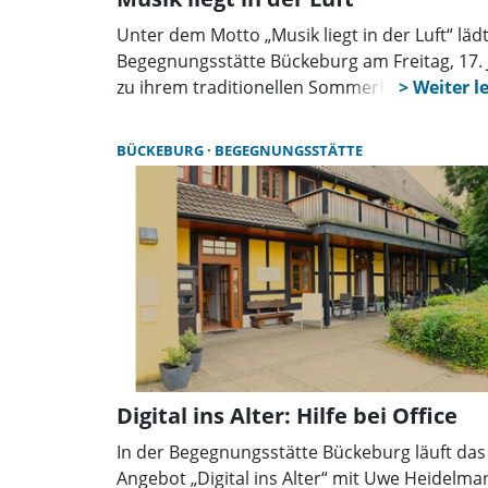
Unter dem Motto „Musik liegt in der Luft“ lädt
Begegnungsstätte Bückeburg am Freitag, 17. J
zu ihrem traditionellen Sommerfest ein. Begi
ist um 14 Uhr in der Einrichtung an der
Herderstraße. Zur Eröffnung werden die Leit
BÜCKEBURG
BEGEGNUNGSSTÄTTE
der Begegnungsstätte, Martina Weber, und
Bürgermeister Axel Wohlgemuth erwartet. D
diesjährige Motto lehnt sich an die gleichna
Fernsehsendung aus den 1990er-Jahren an 
verspricht ein musikalisch abwechslungsreic
Programm mit Schlagern, bekannten Klassik
und moderneren Titeln.
Digital ins Alter: Hilfe bei Office
In der Begegnungsstätte Bückeburg läuft das
Angebot „Digital ins Alter“ mit Uwe Heidelma