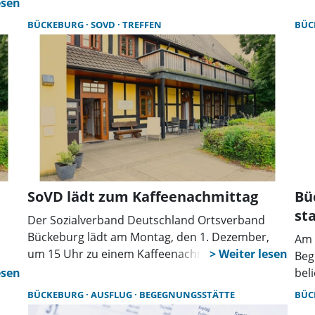
zah
hon
vielfältige Auswahl seiner Werke. Unter dem Titel
bis
n
BÜCKEBURG
SOVD
TREFFEN
BÜC
„Auftakt“ präsentiert Jung unterschiedlichste
Motive, die seine künstlerische Entwicklung
tück
widerspiegeln.
en
SoVD lädt zum Kaffeenachmittag
Bü
st
Der Sozialverband Deutschland Ortsverband
Bückeburg lädt am Montag, den 1. Dezember,
Am 
um 15 Uhr zu einem Kaffeenachmittag in der
Beg
Begegnungsstätte Bückeburg ein.
bel
dri
BÜCKEBURG
AUSFLUG
BEGEGNUNGSSTÄTTE
BÜC
Ver