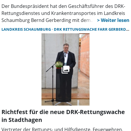
Der Bundespräsident hat den Geschäftsführer des DRK-
Rettungsdienstes und Krankentransportes im Landkreis
Schaumburg Bernd Gerberding mit dem
Bundesverdienstkreuz ausgezeichnet. Die Ehrung erhielt
LANDKREIS SCHAUMBURG
DRK RETTUNGSWACHE FARR GERBERDING
der Beckedorfer für sein kommunalpolitisches
Engagement und seinen außerordentlichen Einsatz für
das Rettungswesen.
Richtfest für die neue DRK-Rettungswache
in Stadthagen
Vertreter der Rettungs- und Hilfsdienste, Feuerwehren,