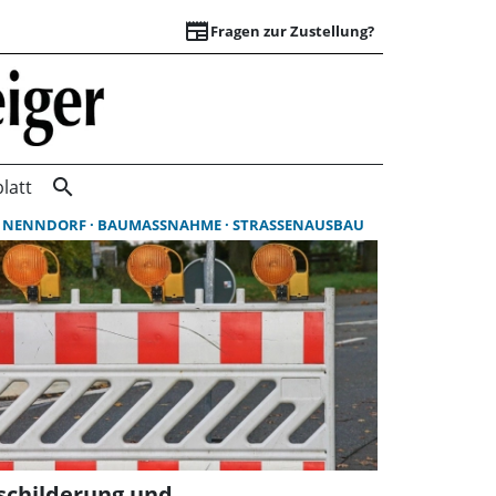
newspaper
Fragen zur Zustellung?
Suchergebnisse | 
search
latt
 NENNDORF
BAUMASSNAHME
STRASSENAUSBAU
schilderung und