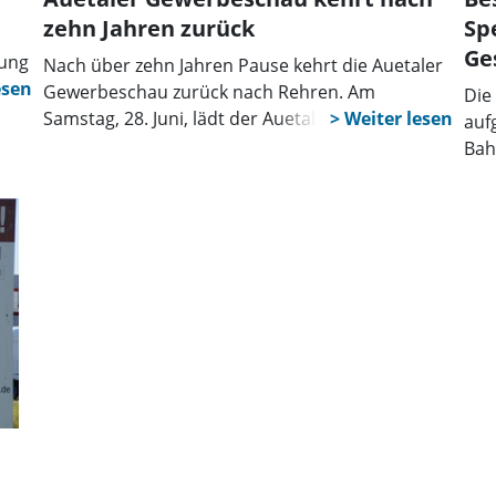
zehn Jahren zurück
Sp
Ge
ung
Nach über zehn Jahren Pause kehrt die Auetaler
eas
Gewerbeschau zurück nach Rehren. Am
Die
 dem
Samstag, 28. Juni, lädt der Auetaler
auf
Gewerbeverein e.V. von 11 bis 18 Uhr zur
Bah
Veranstaltung in und um die Sporthalle Rehren
Hin
und auf dem Gelände der Grundschule Auetal
Sac
ein. Besucher können sich auf eine vielfältige
sic
Präsentation lokaler Unternehmen und
für
Handwerksbetriebe freuen. Diese stellen ihre
Dr.
Produkte, Dienstleistungen und Innovationen
die
vor und bieten die Möglichkeit, sich direkt vor
die
Ort zu informieren und Kontakte zu knüpfen.
Ver
Nac
Nam
Gew
bes
der