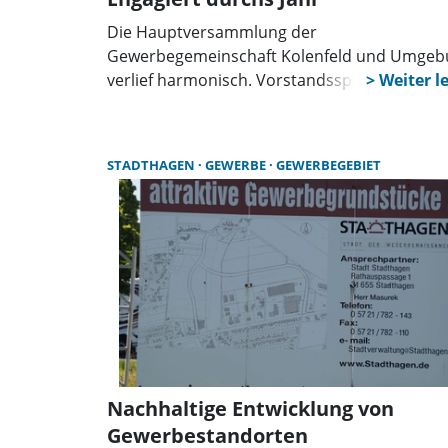
Die Hauptversammlung der
Gewerbegemeinschaft Kolenfeld und Umgeb
verlief harmonisch. Vorstandssprecher Andr
Kratzke blickte auf ein aktives Jahr zurück, in
die Geko zahlreiche Veranstaltungen
unterstützte. Auch 2026 stehen wieder viele
STADTHAGEN
GEWERBE
GEWERBEGEBIET
Termine im Kalender.
Nachhaltige Entwicklung von
Gewerbestandorten