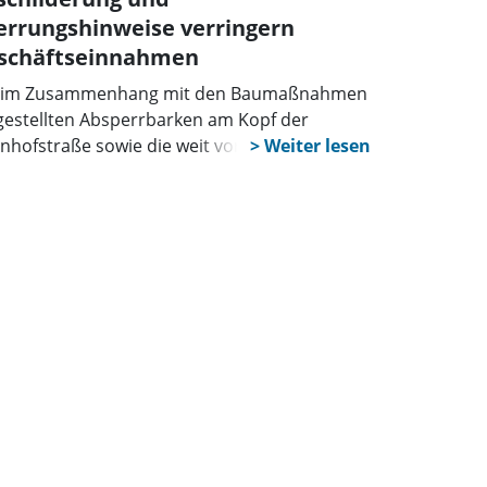
errungshinweise verringern
schäftseinnahmen
 im Zusammenhang mit den Baumaßnahmen
gestellten Absperrbarken am Kopf der
nhofstraße sowie die weit vorgelagerten
weise auf die Sperrung und
kgassensituation in Bad Nenndorf, wirkten
h „in der derzeitigen Umsetzung“ schädigend
 die Umsätze des Einzelhandels aus, moniert
 Michael Richter (FDP) in einem Schreiben an
 Stadtverwaltung von Bad Nenndorf, sowie an
 Bürgermeisterin Marlies Matthias.
bunden damit bittet er um eine
hbesserung der Absperrmaßnahmen, im
en von dort betroffenen
erbebetreibenden. Richter fragt an, ob die
tehenden Absperrmaßnahmen in dem
zeitigen Umfang tatsächlich notwendig sind.