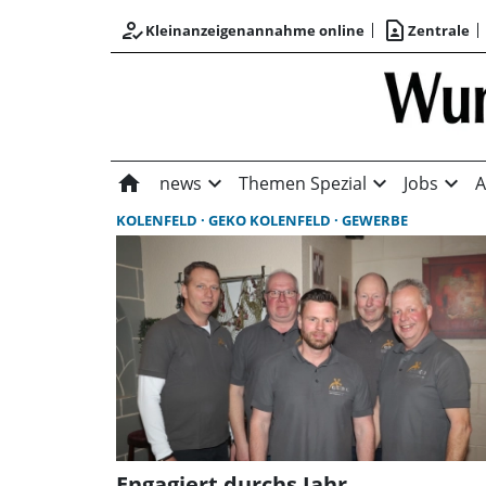
how_to_reg
contact_page
Kleinanzeigenannahme online
Zentrale
home
expand_more
expand_more
expand_more
news
Themen Spezial
Jobs
A
KOLENFELD
GEKO KOLENFELD
GEWERBE
Engagiert durchs Jahr