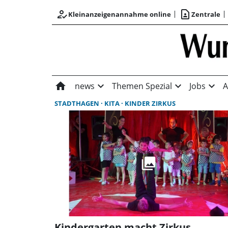
how_to_reg
contact_page
Kleinanzeigenannahme online
Zentrale
home
expand_more
expand_more
expand_more
news
Themen Spezial
Jobs
A
STADTHAGEN
KITA
KINDER ZIRKUS
Kindergarten macht Zirkus