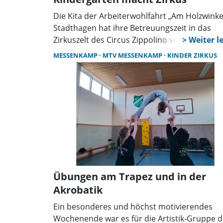
Die Kita der Arbeiterwohlfahrt „Am Holzwinkel
Stadthagen hat ihre Betreuungszeit in das
Zirkuszelt des Circus Zippolino verlegt. Unter
dem Motto „Manege frei für unsere kleinen
MESSENKAMP
MTV MESSENKAMP
KINDER ZIRKUS
Artisten“ gaben die Kinder kürzlich eine groß
Abschluss-Zirkusvorstellung.
Übungen am Trapez und in der
Akrobatik
Ein besonderes und höchst motivierendes
Wochenende war es für die Artistik-Gruppe 