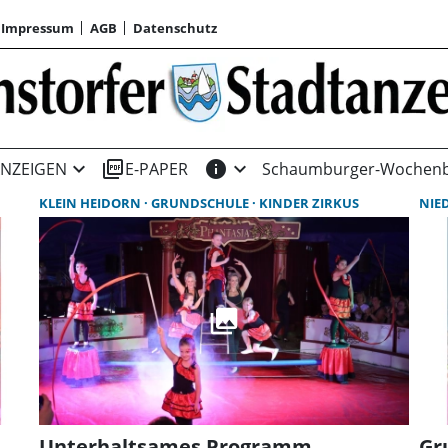
Impressum
AGB
Datenschutz
expand_more
picture_as_pdf
info
expand_more
NZEIGEN
E-PAPER
Schaumburger-Wochenb
KLEIN HEIDORN
GRUNDSCHULE
KINDER ZIRKUS
NIE
Unterhaltsames Programm
Gr