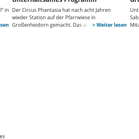
“ in
Der Circus Phantasia hat nach acht Jahren
Unt
wieder Station auf der Pfarrwiese in
Sab
Großenheidorn gemacht. Das auf Projektwochen
Mit
an Grundschulen spezialisierte Ensemble
bun
e
studierte mit Schülern der beiden Grundschulen
rot
Großenheidorn und Klein Heidorn ein
ins
unterhaltsames Programm ein. Das Publikum
tra
war begeistert.
von
gro
all
Mit
250 
der 
Schu
Kin
ein
gei
des
Auf