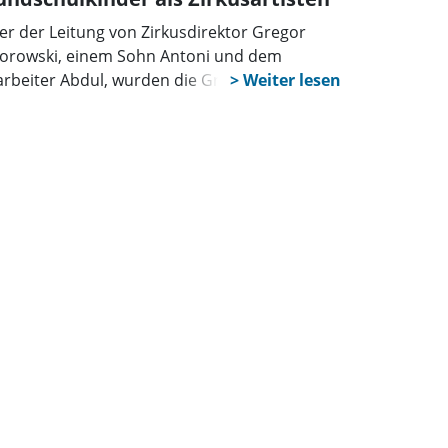
er der Leitung von Zirkusdirektor Gregor
orowski, einem Sohn Antoni und dem
arbeiter Abdul, wurden die Grundschüler
t gemischt nach eigenen Wünschen in eine
e und eine grüne Gruppe aufgeteilt. In
gesamt acht Projektgruppen lernten und
inierten die jungen Teilnehmer eine Vielzahl
 Kunststücken, die man teilweise auch in den
ßen Zirkusveranstaltungen bestaunen kann –
es kindgerecht und immer freiwillig. Am
twoch und Donnerstag wurde es dann ernst.
bis 300 Eltern füllten das Zirkuszelt hinter
Sporthalle bis auf den letzten Platz.
lleiterin Jutta Roth hatte zusätzlich die
dertagesstätte sowie die Tagespflege
geladen. Stolz auf die Leistungen ihrer Kinder,
zten die Mütter und Väter nicht mit Applaus.
 der Abschlussveranstaltung am Freitag,