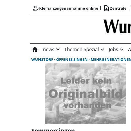
how_to_reg
contact_page
Kleinanzeigenannahme online
Zentrale
home
expand_more
expand_more
expand_more
news
Themen Spezial
Jobs
A
WUNSTORF
OFFENES SINGEN
MEHRGENERATIONENHA
Sommersingen