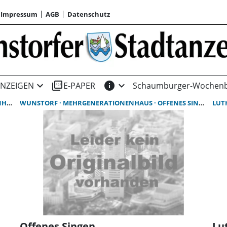
Impressum
AGB
Datenschutz
expand_more
picture_as_pdf
info
expand_more
NZEIGEN
E-PAPER
Schaumburger-Wochenb
US
WUNSTORF
MEHRGENERATIONENHAUS
OFFENES SINGEN
LUT
Offenes Singen
Lu