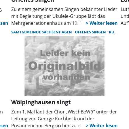
,
Zu einem gemeinsamen Singen bekannter Lieder
Lut
mit Begleitung der Ukulele-Gruppe lädt das
und
Mehrgenerationenhaus am 19. November von
Auf
on
15 bis 16 Uhr wieder ein. Vorkenntnisse sind
Ver
SAMTGEMEINDE SACHSENHAGEN
OFFENES SINGEN
RUDELSINGEN
nicht erforderlich. Jahreszeitlich passende Texte
stat
bereichern den Nachmittag. Der nächste Termin
gem
am 17. Dezember findet zur gleichen Zeit im
Egal
Haus am Bürgerpark statt.
nur
ber
Rep
bri
mit
Kir
Wölpinghausen singt
um
Zum 1. Mal lädt der Chor „WischBeWö” unter der
Leitung von George Kochbeck und der
it
Posaunenchor Bergkirchen zu einem offenen