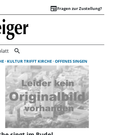
newspaper
Fragen zur Zustellung?
Suchergebnisse | 
search
latt
HE
KULTUR TRIFFT KIRCHE
OFFENES SINGEN
the singt im Rudel