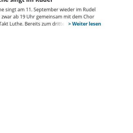
he singt am 11. September wieder im Rudel
 zwar ab 19 Uhr gemeinsam mit dem Chor
Takt Luthe. Bereits zum dritten Mal findet die
anstaltung im Rahmen von Kultur trifft Kirche
t, weil diese Aktion so beliebt ist. Das
einsame Singen hat einfach eine Art Magie.
 ob laut, leise, richtig oder falsch – es zählt
 der Spaß am Singen. Der Chor AufTakt Luthe
eitet dafür auch in diesem Jahr ein buntes
ertoire von Evergreens bis Popsongs vor und
ngt die Texte sowie musikalische Begleitung
. Hierzu lädt die evangelisch-lutherische
chengemeinde Luthe herzlich ein.