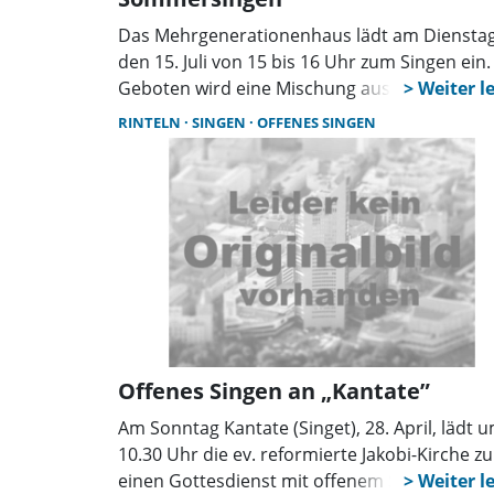
Das Mehrgenerationenhaus lädt am Dienstag
den 15. Juli von 15 bis 16 Uhr zum Singen ein.
Geboten wird eine Mischung aus bekannten
deutschen Schlagern und Volksliedern, die v
RINTELN
SINGEN
OFFENES SINGEN
der Ukulelengruppe begleitet werden. Wie
immer gibt es dazu kurze Verse und eine
Geschichte, die zum Sommerthema passen.
Offenes Singen an „Kantate”
Am Sonntag Kantate (Singet), 28. April, lädt 
10.30 Uhr die ev. reformierte Jakobi-Kirche zu
einen Gottesdienst mit offenem Singen ein. M