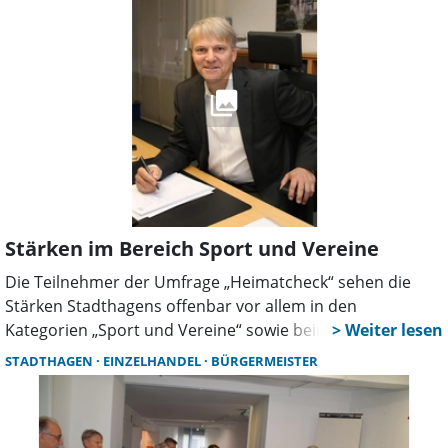
entsprechen, so die Familie zu den Hintergründen.
Stärken im Bereich Sport und Vereine
Die Teilnehmer der Umfrage „Heimatcheck“ sehen die
Stärken Stadthagens offenbar vor allem in den
Kategorien „Sport und Vereine“ sowie beim
„Einzelhandel“. In diesen Bereichen verteilten sie die
STADTHAGEN
EINZELHANDEL
BÜRGERMEISTER
besten Noten für ihren Wohnort, was beim Blick auf das
breitgefächerte Sportangebot sowie das noch immer
umfangreiche Sortiment der heimischen Geschäfte nicht