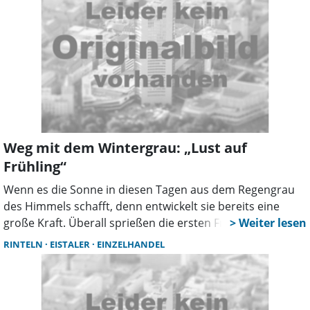
Weg mit dem Wintergrau: „Lust auf
Frühling“
Wenn es die Sonne in diesen Tagen aus dem Regengrau
des Himmels schafft, denn entwickelt sie bereits eine
große Kraft. Überall sprießen die ersten Frühjahrsblüher
aus dem Boden und während Krokusse und
RINTELN
EISTALER
EINZELHANDEL
Schneeglöckchen ihre Köpfe in den Himmel heben, wird
es auch in den Rintelner Geschäften bunter. Denn auch
hier gilt: Weg mit dem Wintergrau, jetzt kommt die „Lust
auf Frühling”. Die Farben werden heller und intensiver