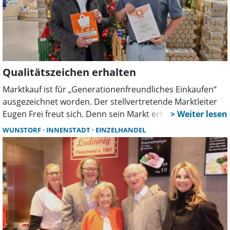
Das Gespräch umfasst einen wichtigen Teilaspekt der
Arbeit von Bürgermeister und Wirtschaftsförderung.
Qualitätszeichen erhalten
Marktkauf ist für „Generationenfreundliches Einkaufen“
ausgezeichnet worden. Der stellvertretende Marktleiter
Eugen Frei freut sich. Denn sein Markt erfüllt die Kriterien,
die der Verband für barrierearmes und bequemes
WUNSTORF
INNENSTADT
EINZELHANDEL
Einkaufen definiert hat.