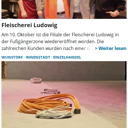
Fleischerei Ludowig
Am 10. Oktober ist die Filiale der Fleischerei Ludowig in
der Fußgängerzone wiedereröffnet worden. Die
zahlreichen Kunden wurden nach einer umfassenden
Neugestaltung willkommen geheißen. Und sie waren
WUNSTORF
INNENSTADT
EINZELHANDEL
begeistert.