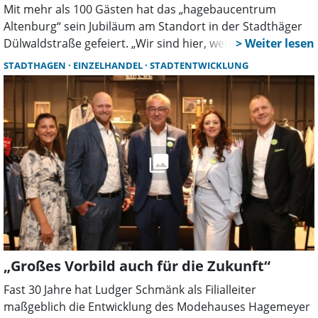
Mit mehr als 100 Gästen hat das „hagebaucentrum
Altenburg“ sein Jubiläum am Standort in der Stadthäger
Dülwaldstraße gefeiert. „Wir sind hier, weil wir ein starkes
Team hatten und haben, das mit Leidenschaft und
STADTHAGEN
EINZELHANDEL
STADTENTWICKLUNG
Hingabe arbeitet. Jeder Einzelne hat dazu beigetragen,
dass wir heute hier stehen können“, hob Geschäftsführer
Michael Raudszus in seiner Rede den Beitrag der
Mitarbeiter und den besonderen Geist in allen
Unternehmens-Ebenen hervor, der die Georg Altenburg
GmbH & Co.KG durch ihre nun 100-jährige Geschichte
getragen habe.
„Großes Vorbild auch für die Zukunft“
Fast 30 Jahre hat Ludger Schmänk als Filialleiter
maßgeblich die Entwicklung des Modehauses Hagemeyer