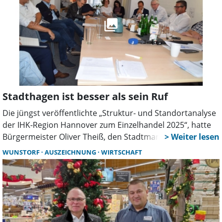
verwundert.
Stadthagen ist besser als sein Ruf
Die jüngst veröffentlichte „Struktur- und Standortanalyse
der IHK-Region Hannover zum Einzelhandel 2025“, hatte
Bürgermeister Oliver Theiß, den Stadtmarketingverein
Stadthagen (SMS) sowie weitere Innenstadtakteure zur
WUNSTORF
AUSZEICHNUNG
WIRTSCHAFT
Einladung zu einem Pressegespräch veranlasst. Die
Redaktion begleitete das Gespräch im Rahmen der Serie
„StadtPunkt on Tour”. Diese hat die Redaktion in
Zusammenarbeit mit der städtischen Online-Plattform
„StadtPunkt” gestartet, In deren Rahmen wir die
verschiedenen Bereiche der Stadtverwaltung besuchen.