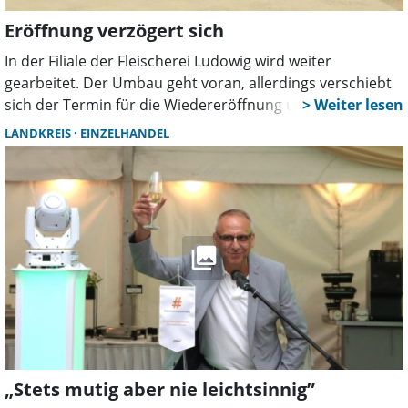
Eröffnung verzögert sich
In der Filiale der Fleischerei Ludowig wird weiter
gearbeitet. Der Umbau geht voran, allerdings verschiebt
sich der Termin für die Wiedereröffnung um zwei
Wochen, wie Inhaber Frank Ludowig mitteilt. Statt am 26.
LANDKREIS
EINZELHANDEL
September soll es nun am 10. Oktober so weit sein.
„Stets mutig aber nie leichtsinnig”