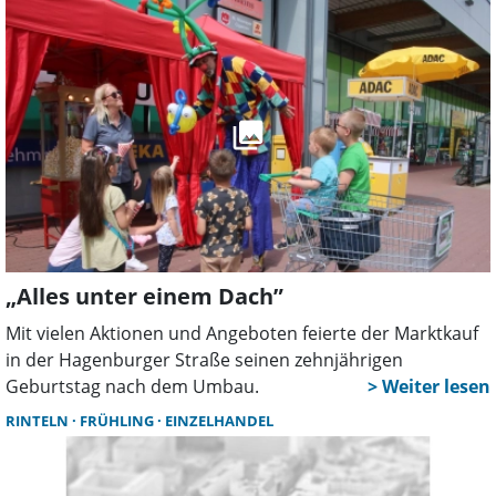
auf die Handwerker kann Inhaber Frank Ludowig ebenfalls
zählen. Dabei sah es unmittelbar nach dem Brand nicht
danach aus, als könne die Filiale schnell wieder öffnen.
„Alles unter einem Dach”
Mit vielen Aktionen und Angeboten feierte der Marktkauf
in der Hagenburger Straße seinen zehnjährigen
Geburtstag nach dem Umbau.
RINTELN
FRÜHLING
EINZELHANDEL