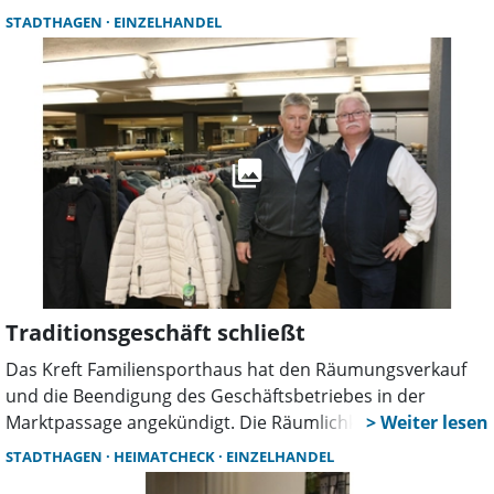
operative Gesamtleitung in der Kreisstadt, sie wirkt dabei
STADTHAGEN
EINZELHANDEL
mit Benedikt Saal und Nadica Georgieva zusammen.
Traditionsgeschäft schließt
Das Kreft Familiensporthaus hat den Räumungsverkauf
und die Beendigung des Geschäftsbetriebes in der
Marktpassage angekündigt. Die Räumlichkeiten im
Untergeschoss würden den Erwartungen vieler Kunden
STADTHAGEN
HEIMATCHECK
EINZELHANDEL
an ein modernes Einkaufserlebnis nicht mehr