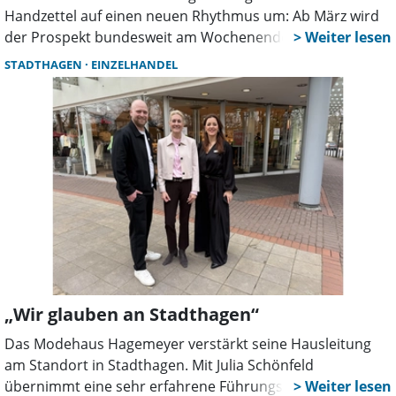
Handzettel auf einen neuen Rhythmus um: Ab März wird
der Prospekt bundesweit am Wochenende statt wie
bisher in der Wochenmitte an die Haushalte zugestellt.
STADTHAGEN
EINZELHANDEL
Mit der Verschiebung des Verteiltages auf das
Wochenende reagiert der Lebensmittelhändler direkt auf
die Bedürfnisse vieler Kunden.
„Wir glauben an Stadthagen“
Das Modehaus Hagemeyer verstärkt seine Hausleitung
am Standort in Stadthagen. Mit Julia Schönfeld
übernimmt eine sehr erfahrene Führungskraft die