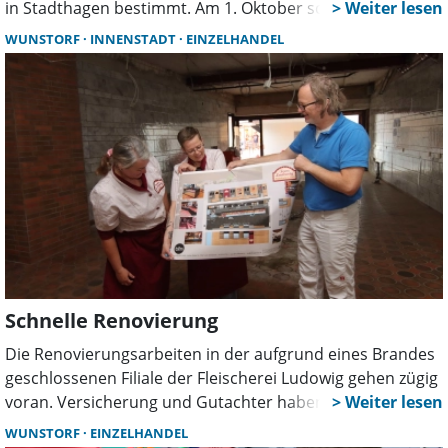
in Stadthagen bestimmt. Am 1. Oktober scheidet
Schmänk aus seinem Posten bei dem bekannten
WUNSTORF
INNENSTADT
EINZELHANDEL
Unternehmen aus, als Duo übernehmen nun Naditsa
Georgieva und Benedikt Saal seine Funktion.
Schnelle Renovierung
Die Renovierungsarbeiten in der aufgrund eines Brandes
geschlossenen Filiale der Fleischerei Ludowig gehen zügig
voran. Versicherung und Gutachter haben bei der
Schadensabwicklung schnell reagiert und geholfen. Und
WUNSTORF
EINZELHANDEL