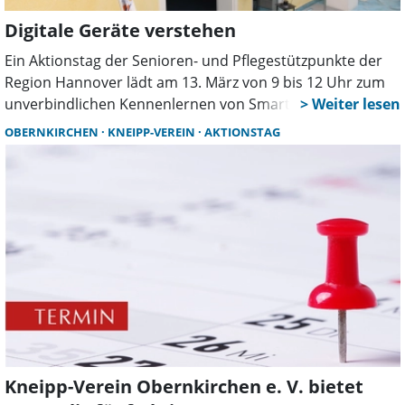
werden zusätzlich mit tollen Angeboten und Aktionen
Digitale Geräte verstehen
überraschen.
Ein Aktionstag der Senioren- und Pflegestützpunkte der
Region Hannover lädt am 13. März von 9 bis 12 Uhr zum
unverbindlichen Kennenlernen von Smartphones und
Tablets ein. Interessierte können Geräte testen,
OBERNKIRCHEN
KNEIPP-VEREIN
AKTIONSTAG
Funktionen ausprobieren und sich über digitale
Möglichkeiten im Alltag informieren.
Kneipp-Verein Obernkirchen e. V. bietet