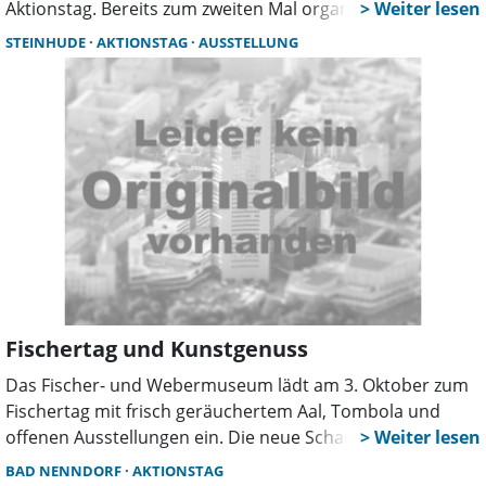
Aktionstag. Bereits zum zweiten Mal organisierte die
Gemeindejugendfeuerwehr in Zusammenarbeit mit dem
STEINHUDE
AKTIONSTAG
AUSSTELLUNG
Umweltbildungszentrum Wilde Karde Seggebruch einen
Tag voller Entdeckungen. Insgesamt 32 Kinder aus fünf
verschiedenen Kinderfeuerwehren nahmen an dem Event
teil, das in diesem Jahr ganz im Zeichen des Wassers
stand.
Fischertag und Kunstgenuss
Das Fischer- und Webermuseum lädt am 3. Oktober zum
Fischertag mit frisch geräuchertem Aal, Tombola und
offenen Ausstellungen ein. Die neue Schau „Miniaturen &
Collagen“ begeistert mit Sammlerstücken und Kunst aus
BAD NENNDORF
AKTIONSTAG