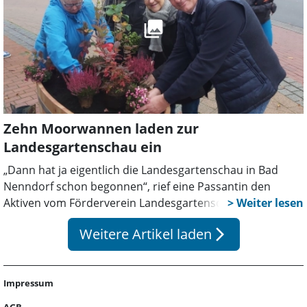
Zehn Moorwannen laden zur
Landesgartenschau ein
„Dann hat ja eigentlich die Landesgartenschau in Bad
Nenndorf schon begonnen“, rief eine Passantin den
Aktiven vom Förderverein Landesgartenschau Bad
Nenndorf e.V. zu, als diese zehn nachgebildete
Weitere Artikel laden
arrow_forward_ios
Moorbadewannen mit Blumen, Kräutern und
Ziersträuchern zum Schmuck der Innenstadt anlässlich
der bevorstehenden Landesgartenschau bepflanzten.
Impressum
Ganz so ist es nicht – und doch hatte die Bepflanzung der
besonderen Hochbeete der Vereinsgruppe „Urban
AGB