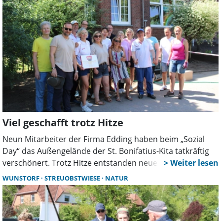
Information, Austausch und gegenseitige Unterstützung
bieten.
Viel geschafft trotz Hitze
Neun Mitarbeiter der Firma Edding haben beim „Sozial
Day“ das Außengelände der St. Bonifatius-Kita tatkräftig
verschönert. Trotz Hitze entstanden neue Spiel- und
Pflanzbereiche. Auch die Kinder packten begeistert mit an
WUNSTORF
STREUOBSTWIESE
NATUR
und erlebten einen besonderen Tag.