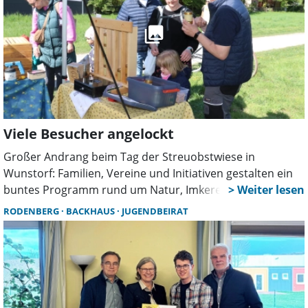
Viele Besucher angelockt
Großer Andrang beim Tag der Streuobstwiese in
Wunstorf: Familien, Vereine und Initiativen gestalten ein
buntes Programm rund um Natur, Imkerei und
Artenvielfalt. Besucher informieren sich, probieren Honig
RODENBERG
BACKHAUS
JUGENDBEIRAT
und lernen die Bedeutung der Streuobstwiesen kennen.