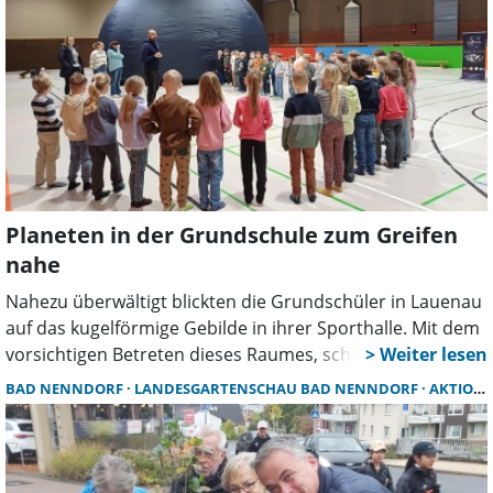
Planeten in der Grundschule zum Greifen
nahe
Nahezu überwältigt blickten die Grundschüler in Lauenau
auf das kugelförmige Gebilde in ihrer Sporthalle. Mit dem
vorsichtigen Betreten dieses Raumes, schlüpften sie für
eine Schulstunde in ein Planetarium, in die Weiten des
BAD NENNDORF
LANDESGARTENSCHAU BAD NENNDORF
AKTIONSTAG
Weltraums. Die Lehrkräfte der Schule hatten das
transportable Planetarium mit finanzieller Unterstützung
des Fördervereins der Schule eingeladen.