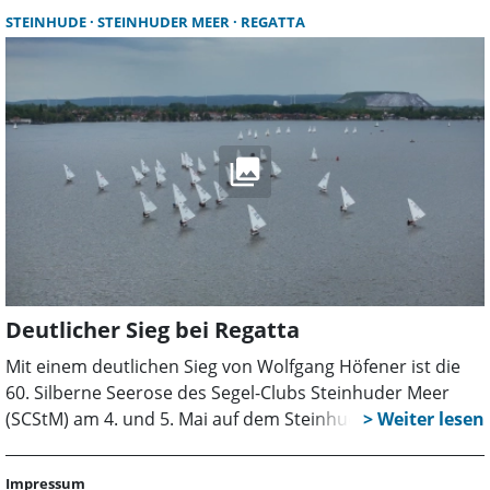
Uhr mit der Steuermannsbesprechung auf der Insel
STEINHUDE
STEINHUDER MEER
REGATTA
Wilhelmstein. Meldeschluss für die Regatta ist der 27. Mai.
Deutlicher Sieg bei Regatta
Mit einem deutlichen Sieg von Wolfgang Höfener ist die
60. Silberne Seerose des Segel-Clubs Steinhuder Meer
(SCStM) am 4. und 5. Mai auf dem Steinhuder Meer zu
Ende gegangen. Der Segler vom Dümmer brachte nach
den vier Wettfahrten zwei Siege und einen zweiten Platz in
Impressum