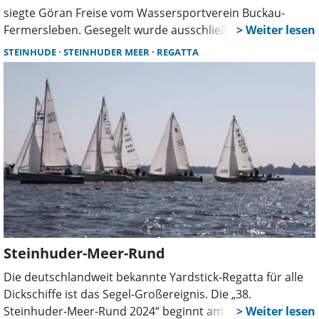
siegte Göran Freise vom Wassersportverein Buckau-
Fermersleben. Gesegelt wurde ausschließlich in der O-
Jollen-Klasse. Schwacher Wind verhinderte am Sonntag
STEINHUDE
STEINHUDER MEER
REGATTA
weitere Wettfahrten.
Steinhuder-Meer-Rund
Die deutschlandweit bekannte Yardstick-Regatta für alle
Dickschiffe ist das Segel-Großereignis. Die „38.
Steinhuder-Meer-Rund 2024“ beginnt am 1. Juni um 8.30