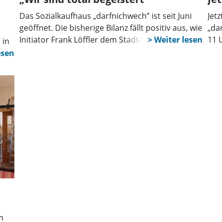
Das Sozialkaufhaus „darfnichwech” ist seit Juni
Jet
geöffnet. Die bisherige Bilanz fällt positiv aus, wie
„da
Initiator Frank Löffler dem Stadtanzeiger sagte.
11 
 in
Die Spendenbereitschaft ist hoch und das
Ren
Ein
Angebot kommt bei Kunden an. Mitstreiter im
aus
eder
Team sind weiterhin willkommen.
Umb
Das
m