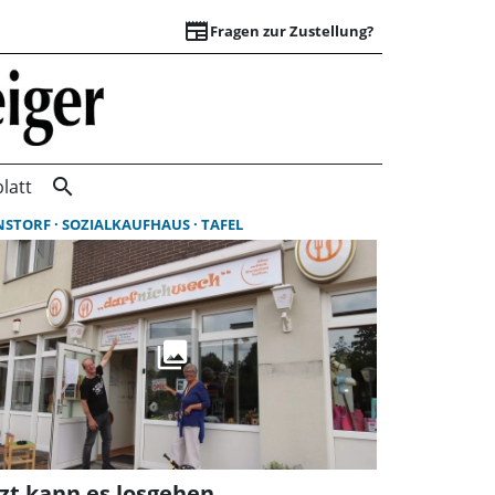
newspaper
Fragen zur Zustellung?
Suchergebnisse | 
search
latt
NSTORF
SOZIALKAUFHAUS
TAFEL
tzt kann es losgehen