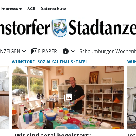
Impressum
AGB
Datenschutz
expand_more
picture_as_pdf
info
expand_more
NZEIGEN
E-PAPER
Schaumburger-Wochenb
WUNSTORF
SOZIALKAUFHAUS
TAFEL
WU
„Wir sind total begeistert”
Je