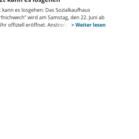
zt kann es losgehen: Das Sozialkaufhaus
rfnichwech” wird am Samstag, den 22. Juni ab
Uhr offiziell eröffnet. Anstrengende
ovierungswochen liegen hinter dem Team
 Ehrenamtlichen. Seit Mai sind sie mit dem
au der ehemaligen Gaststätte beschäftigt.
 Ergebnis kann sich sehen lassen.