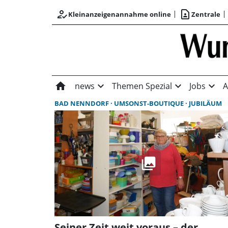
how_to_reg
contact_page
Kleinanzeigenannahme online
Zentrale
home
expand_more
expand_more
expand_more
news
Themen Spezial
Jobs
A
BAD NENNDORF
UMSONST-BOUTIQUE
JUBILÄUM
Seiner Zeit weit voraus – der