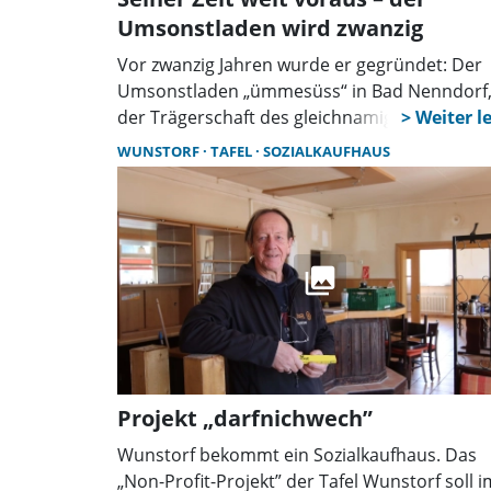
Umsonstladen wird zwanzig
Vor zwanzig Jahren wurde er gegründet: Der
Umsonstladen „ümmesüss“ in Bad Nenndorf,
der Trägerschaft des gleichnamigen Vereins. 
Grund zum Feiern, meinen die Vereinsmitgli
WUNSTORF
TAFEL
SOZIALKAUFHAUS
sicherlich zu Recht, denn der Verein war zur
Gründungszeit mit seinen Zielen vielen um
Längen voraus: der Förderung der
Nachhaltigkeit und der Unterstützung von
Menschen mit geringem Einkommen.
Projekt „darfnichwech”
Wunstorf bekommt ein Sozialkaufhaus. Das
„Non-Profit-Projekt” der Tafel Wunstorf soll i