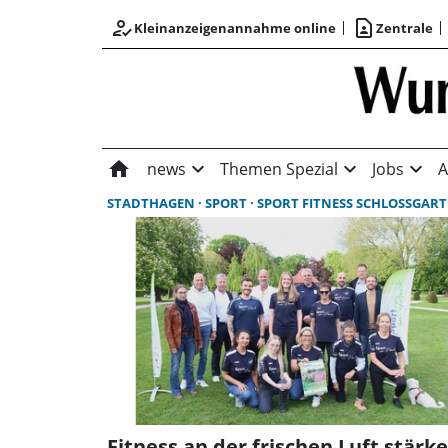
how_to_reg
contact_page
Kleinanzeigenannahme online
Zentrale
home
expand_more
expand_more
expand_more
news
Themen Spezial
Jobs
A
STADTHAGEN
SPORT
SPORT FITNESS SCHLOSSGAR
Fitness an der frischen Luft stärk