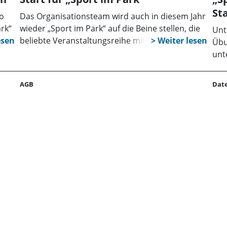
St
o
Das Organisationsteam wird auch in diesem Jahr
ark“
wieder „Sport im Park“ auf die Beine stellen, die
Unt
beliebte Veranstaltungsreihe mit ihren
Übu
os
kostenfreien Kursen im Stadthäger
unt
sort
Schlossgarten. Der Auftakt wird parallel zum
dem
Pflasterfest am 5. Mai erfolgen.
der
AGB
Dat
Tei
Übu
Yog
Pro
Spo
Inf
unt
abr
kos