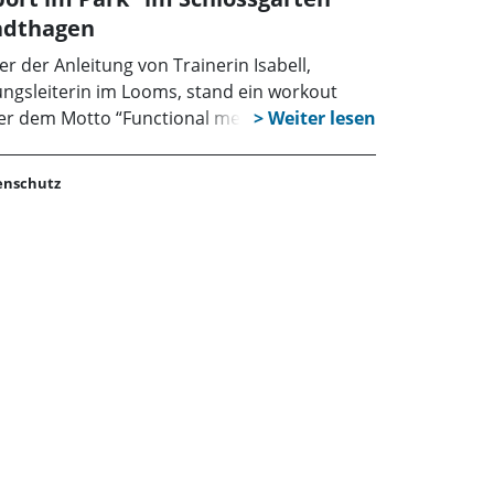
adthagen
er der Anleitung von Trainerin Isabell,
ngsleiterin im Looms, stand ein workout
er dem Motto “Functional meets Yoga“ auf
 Plan. Bei strahlendem Sonnenschein und
 übungsbegleitenden Musik machten sich die
enschutz
lnehmerinnen mit einer Kombination aus
ngen des Funktionssports mit Figuren des
a fit. Das insgesamt über 6 Wochen gehende
gramm wird von sieben Stadthäger
rtanbietern erstellt und begleitet.
ormationen über die Kurse sind im Internet
er: www.sportimpark-stadthagen.de
ufbar. Alle Kurse sind für die Teilnehmer
tenlos.