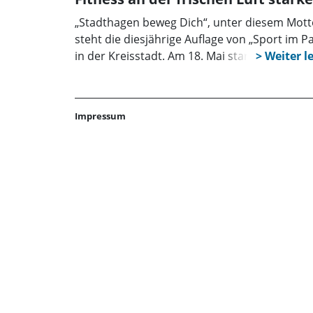
„Stadthagen beweg Dich“, unter diesem Mott
steht die diesjährige Auflage von „Sport im P
in der Kreisstadt. Am 18. Mai starten
Übungsleiter von Vereinen und Fitnessstudi
die Aktion, die den Schlosspark zum Training
für eine breite Auswahl verschiedener Kurse
Impressum
macht.