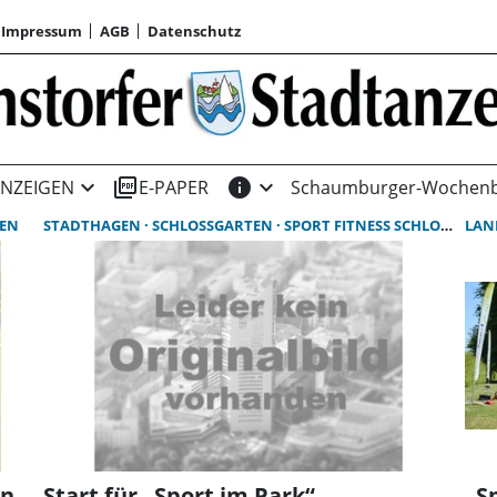
Impressum
AGB
Datenschutz
expand_more
picture_as_pdf
info
expand_more
NZEIGEN
E-PAPER
Schaumburger-Wochenb
TEN
STADTHAGEN
SCHLOSSGARTEN
SPORT FITNESS SCHLOSSGARTEN
LAN
en
Start für „Sport im Park“
„S