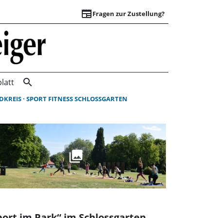
newspaper
Fragen zur Zustellung?
Suchergebnisse | 
search
latt
DKREIS
SPORT FITNESS SCHLOSSGARTEN
port im Park“ im Schlossgarten